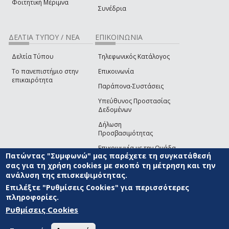
Φοιτητική Μέριμνα
Συνέδρια
ΔΕΛΤΙΑ ΤΥΠΟΥ / ΝΕΑ
ΕΠΙΚΟΙΝΩΝΙΑ
Δελτία Τύπου
Τηλεφωνικός Κατάλογος
Το πανεπιστήμιο στην
Επικοινωνία
επικαιρότητα
Παράπονα-Συστάσεις
Υπεύθυνος Προστασίας
Δεδομένων
Δήλωση
Προσβασιμότητας
Επικοινωνία με την Ομάδα
Πατώντας "Συμφωνώ" μας παρέχετε τη συγκατάθεσή
Ανάπτυξης του site
(link sends e-mail)
σας για τη χρήση cookies με σκοπό τη μέτρηση και την
ανάλυση της επισκεψιμότητας.
© ΠΑΝΕΠΙΣΤΗΜΙΟ ΑΙΓΑΙΟΥ
ΟΡΟΙ ΧΡΗΣΗΣ
ΠΟΛΙΤΙΚΗ COOKIES
ΟΜΑΔΑ
ΑΝΑΠΤΥΞΗΣ
Επιλέξτε "Ρυθμίσεις Cookies" για περισσότερες
πληροφορίες.
Ρυθμίσεις Cookies