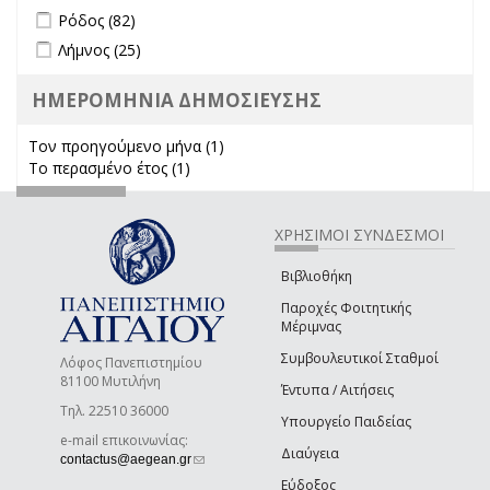
Apply Ρόδος filter
Apply Ρόδος filter
Ρόδος (82)
Apply Λήμνος filter
Apply Λήμνος filter
Λήμνος (25)
ΗΜΕΡΟΜΗΝΙΑ ΔΗΜΟΣΙΕΥΣΗΣ
Τον προηγούμενο μήνα (1)
Apply Τον προηγούμενο μήνα
Το περασμένο έτος (1)
Apply Το περασμένο έτος filter
filter
ΧΡΗΣΙΜΟΙ ΣΥΝΔΕΣΜΟΙ
Βιβλιοθήκη
Παροχές Φοιτητικής
Μέριμνας
Συμβουλευτικοί Σταθμοί
Λόφος Πανεπιστημίου
81100 Μυτιλήνη
Έντυπα / Αιτήσεις
Τηλ. 22510 36000
Υπουργείο Παιδείας
e-mail επικοινωνίας:
Διαύγεια
(link sends e-mail)
contactus@aegean.gr
Εύδοξος