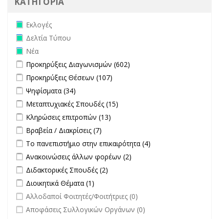
ΚΑΤΗΓΟΡΙΑ
Remove Εκλογές filter
Εκλογές
Remove Δελτία Τύπου filter
Δελτία Τύπου
Remove Νέα filter
Νέα
Apply Προκηρύξεις Διαγωνισμών filter
Apply Προκηρύξεις
Προκηρύξεις Διαγωνισμών (602)
Διαγωνισμών filter
Apply Προκηρύξεις Θέσεων filter
Apply Προκηρύξεις Θέσεων
Προκηρύξεις Θέσεων (107)
filter
Apply Ψηφίσματα filter
Apply Ψηφίσματα filter
Ψηφίσματα (34)
Apply Μεταπτυχιακές Σπουδές filter
Apply Μεταπτυχιακές
Μεταπτυχιακές Σπουδές (15)
Σπουδές filter
Apply Κληρώσεις επιτροπών filter
Apply Κληρώσεις επιτροπών
Κληρώσεις επιτροπών (13)
filter
Apply Βραβεία / Διακρίσεις filter
Apply Βραβεία / Διακρίσεις filter
Βραβεία / Διακρίσεις (7)
Apply Το πανεπιστήμιο στην επικαιρότητα filter
Apply Το
Το πανεπιστήμιο στην επικαιρότητα (4)
πανεπιστήμιο στην
Apply Ανακοινώσεις άλλων φορέων filter
Apply Ανακοινώσεις
Ανακοινώσεις άλλων φορέων (2)
επικαιρότητα filter
άλλων φορέων filter
Apply Διδακτορικές Σπουδές filter
Apply Διδακτορικές Σπουδές
Διδακτορικές Σπουδές (2)
filter
Apply Διοικητικά Θέματα filter
Apply Διοικητικά Θέματα filter
Διοικητικά Θέματα (1)
undefined
Αλλοδαποί Φοιτητές/Φοιτήτριες (0)
undefined
Αποφάσεις Συλλογικών Οργάνων (0)