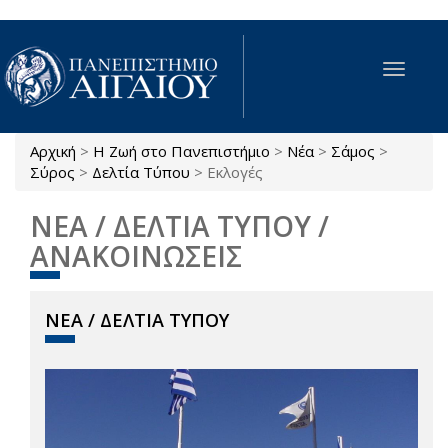
Παράκαμψη προς το κυρίως περιεχόμενο
Toggle
navigat
Αρχική
>
Η Ζωή στο Πανεπιστήμιο
>
Νέα
>
Σάμος
>
Είστε εδώ
Σύρος
>
Δελτία Τύπου
>
Εκλογές
ΝΕΑ / ΔΕΛΤΙΑ ΤΥΠΟΥ /
ΑΝΑΚΟΙΝΩΣΕΙΣ
ΝΕΑ / ΔΕΛΤΙΑ ΤΥΠΟΥ