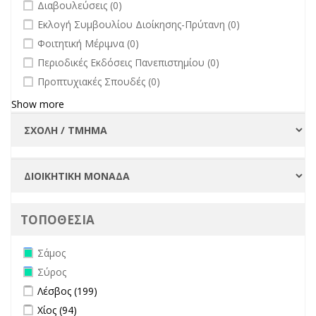
undefined
Διαβουλεύσεις (0)
undefined
Εκλογή Συμβουλίου Διοίκησης-Πρύτανη (0)
undefined
Φοιτητική Μέριμνα (0)
undefined
Περιοδικές Εκδόσεις Πανεπιστημίου (0)
undefined
Προπτυχιακές Σπουδές (0)
Show more
ΤΟΠΟΘΕΣΙΑ
Remove Σάμος filter
Σάμος
Remove Σύρος filter
Σύρος
Apply Λέσβος filter
Apply Λέσβος filter
Λέσβος (199)
Apply Χίος filter
Apply Χίος filter
Χίος (94)