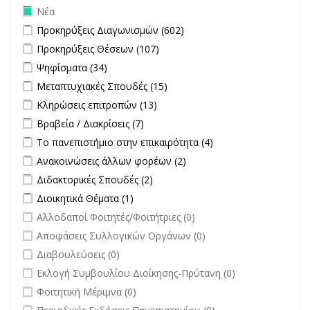
Remove Νέα filter
Νέα
Apply Προκηρύξεις Διαγωνισμών filter
Apply Προκηρύξεις
Προκηρύξεις Διαγωνισμών (602)
Διαγωνισμών filter
Apply Προκηρύξεις Θέσεων filter
Apply Προκηρύξεις Θέσεων
Προκηρύξεις Θέσεων (107)
filter
Apply Ψηφίσματα filter
Apply Ψηφίσματα filter
Ψηφίσματα (34)
Apply Μεταπτυχιακές Σπουδές filter
Apply Μεταπτυχιακές
Μεταπτυχιακές Σπουδές (15)
Σπουδές filter
Apply Κληρώσεις επιτροπών filter
Apply Κληρώσεις επιτροπών
Κληρώσεις επιτροπών (13)
filter
Apply Βραβεία / Διακρίσεις filter
Apply Βραβεία / Διακρίσεις filter
Βραβεία / Διακρίσεις (7)
Apply Το πανεπιστήμιο στην επικαιρότητα filter
Apply Το
Το πανεπιστήμιο στην επικαιρότητα (4)
πανεπιστήμιο στην
Apply Ανακοινώσεις άλλων φορέων filter
Apply Ανακοινώσεις
Ανακοινώσεις άλλων φορέων (2)
επικαιρότητα filter
άλλων φορέων filter
Apply Διδακτορικές Σπουδές filter
Apply Διδακτορικές Σπουδές
Διδακτορικές Σπουδές (2)
filter
Apply Διοικητικά Θέματα filter
Apply Διοικητικά Θέματα filter
Διοικητικά Θέματα (1)
undefined
Αλλοδαποί Φοιτητές/Φοιτήτριες (0)
undefined
Αποφάσεις Συλλογικών Οργάνων (0)
undefined
Διαβουλεύσεις (0)
undefined
Εκλογή Συμβουλίου Διοίκησης-Πρύτανη (0)
undefined
Φοιτητική Μέριμνα (0)
undefined