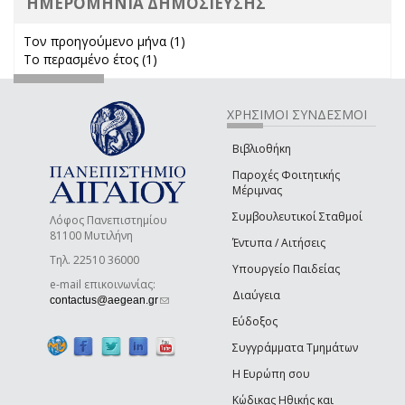
ΗΜΕΡΟΜΗΝΙΑ ΔΗΜΟΣΙΕΥΣΗΣ
Τον προηγούμενο μήνα (1)
Apply Τον προηγούμενο μήνα
Το περασμένο έτος (1)
Apply Το περασμένο έτος filter
filter
ΧΡΗΣΙΜΟΙ ΣΥΝΔΕΣΜΟΙ
Βιβλιοθήκη
Παροχές Φοιτητικής
Μέριμνας
Συμβουλευτικοί Σταθμοί
Λόφος Πανεπιστημίου
81100 Μυτιλήνη
Έντυπα / Αιτήσεις
Τηλ. 22510 36000
Υπουργείο Παιδείας
e-mail επικοινωνίας:
Διαύγεια
(link sends e-mail)
contactus@aegean.gr
Εύδοξος
Συγγράμματα Τμημάτων
Η Ευρώπη σου
Κώδικας Ηθικής και