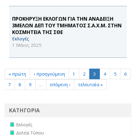
ΠΡΟΚΗΡΥΞΗ ΕΚΛΟΓΩΝ ΓΙΑ ΤΗΝ ΑΝΑΔΕΙΞΗ
3ΜΕΛΩΝ ΔΕΠ ΤΟΥ ΤΜΗΜΑΤΟΣ Σ.Α.Χ.Μ. ΣΤΗΝ
ΚΟΣΜΗΤΕΙΑ ΤΗΣ ΣΘΕ
Εκλογές
1 Μάιος 2025
« πρώτη
‹ προηγούμενη
1
2
3
4
5
6
7
8
9
…
επόμενη ›
τελευταία »
ΚΑΤΗΓΟΡΙΑ
Remove Εκλογές filter
Εκλογές
Remove Δελτία Τύπου filter
Δελτία Τύπου