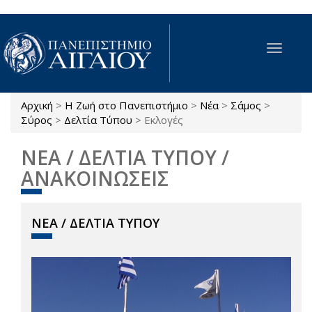
Παράκαμψη προς το κυρίως περιεχόμενο
Toggle
navigat
Αρχική
>
Η Ζωή στο Πανεπιστήμιο
>
Νέα
>
Σάμος
>
Είστε εδώ
Σύρος
>
Δελτία Τύπου
>
Εκλογές
ΝΕΑ / ΔΕΛΤΙΑ ΤΥΠΟΥ /
ΑΝΑΚΟΙΝΩΣΕΙΣ
ΝΕΑ / ΔΕΛΤΙΑ ΤΥΠΟΥ