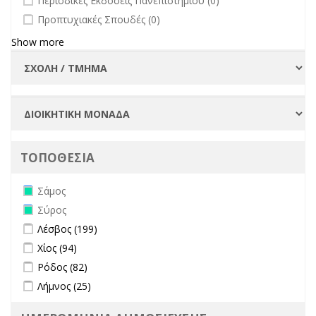
Περιοδικές Εκδόσεις Πανεπιστημίου (0)
undefined
Προπτυχιακές Σπουδές (0)
Show more
ΤΟΠΟΘΕΣΙΑ
Remove Σάμος filter
Σάμος
Remove Σύρος filter
Σύρος
Apply Λέσβος filter
Apply Λέσβος filter
Λέσβος (199)
Apply Χίος filter
Apply Χίος filter
Χίος (94)
Apply Ρόδος filter
Apply Ρόδος filter
Ρόδος (82)
Apply Λήμνος filter
Apply Λήμνος filter
Λήμνος (25)