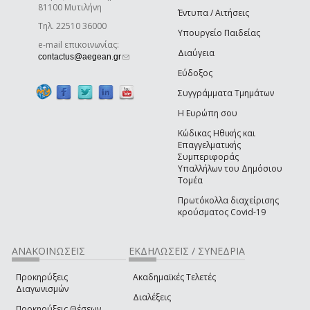
81100 Μυτιλήνη
Έντυπα / Αιτήσεις
Τηλ. 22510 36000
Υπουργείο Παιδείας
e-mail επικοινωνίας:
Διαύγεια
(link sends e-mail)
contactus@aegean.gr
Εύδοξος
Συγγράμματα Τμημάτων
Η Ευρώπη σου
Κώδικας Ηθικής και
Επαγγελματικής
Συμπεριφοράς
Υπαλλήλων του Δημόσιου
Τομέα
Πρωτόκολλα διαχείρισης
κρούσματος Covid-19
ΑΝΑΚΟΙΝΩΣΕΙΣ
ΕΚΔΗΛΩΣΕΙΣ / ΣΥΝΕΔΡΙΑ
Προκηρύξεις
Ακαδημαϊκές Τελετές
Διαγωνισμών
Διαλέξεις
Προκηρύξεις Θέσεων