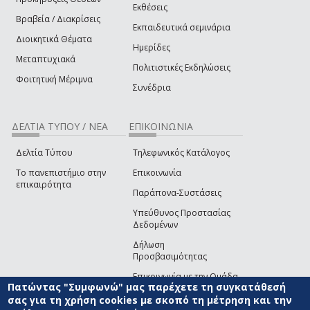
Εκθέσεις
Βραβεία / Διακρίσεις
Εκπαιδευτικά σεμινάρια
Διοικητικά Θέματα
Ημερίδες
Μεταπτυχιακά
Πολιτιστικές Εκδηλώσεις
Φοιτητική Μέριμνα
Συνέδρια
ΔΕΛΤΙΑ ΤΥΠΟΥ / ΝΕΑ
ΕΠΙΚΟΙΝΩΝΙΑ
Δελτία Τύπου
Τηλεφωνικός Κατάλογος
Το πανεπιστήμιο στην
Επικοινωνία
επικαιρότητα
Παράπονα-Συστάσεις
Υπεύθυνος Προστασίας
Δεδομένων
Δήλωση
Προσβασιμότητας
Επικοινωνία με την Ομάδα
Πατώντας "Συμφωνώ" μας παρέχετε τη συγκατάθεσή
Ανάπτυξης του site
(link sends e-mail)
σας για τη χρήση cookies με σκοπό τη μέτρηση και την