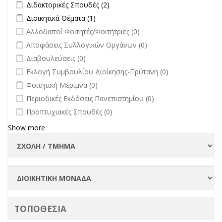
Apply Διδακτορικές Σπουδές filter
Apply Διδακτορικές Σπουδές
Διδακτορικές Σπουδές (2)
filter
Apply Διοικητικά Θέματα filter
Apply Διοικητικά Θέματα filter
Διοικητικά Θέματα (1)
undefined
Αλλοδαποί Φοιτητές/Φοιτήτριες (0)
undefined
Αποφάσεις Συλλογικών Οργάνων (0)
undefined
Διαβουλεύσεις (0)
undefined
Εκλογή Συμβουλίου Διοίκησης-Πρύτανη (0)
undefined
Φοιτητική Μέριμνα (0)
undefined
Περιοδικές Εκδόσεις Πανεπιστημίου (0)
undefined
Προπτυχιακές Σπουδές (0)
Show more
ΤΟΠΟΘΕΣΙΑ