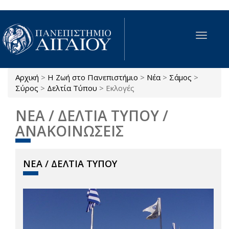
Παράκαμψη προς το κυρίως περιεχόμενο
Toggle
navigat
Αρχική
>
Η Ζωή στο Πανεπιστήμιο
>
Νέα
>
Σάμος
>
Είστε εδώ
Σύρος
>
Δελτία Τύπου
>
Εκλογές
ΝΕΑ / ΔΕΛΤΙΑ ΤΥΠΟΥ /
ΑΝΑΚΟΙΝΩΣΕΙΣ
ΝΕΑ / ΔΕΛΤΙΑ ΤΥΠΟΥ