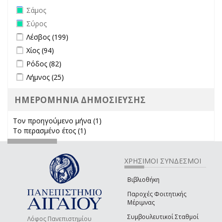
Remove Σάμος filter
Σάμος
Remove Σύρος filter
Σύρος
Apply Λέσβος filter
Apply Λέσβος filter
Λέσβος (199)
Apply Χίος filter
Apply Χίος filter
Χίος (94)
Apply Ρόδος filter
Apply Ρόδος filter
Ρόδος (82)
Apply Λήμνος filter
Apply Λήμνος filter
Λήμνος (25)
ΗΜΕΡΟΜΗΝΙΑ ΔΗΜΟΣΙΕΥΣΗΣ
Τον προηγούμενο μήνα (1)
Apply Τον προηγούμενο μήνα
Το περασμένο έτος (1)
Apply Το περασμένο έτος filter
filter
ΧΡΗΣΙΜΟΙ ΣΥΝΔΕΣΜΟΙ
Βιβλιοθήκη
Παροχές Φοιτητικής
Μέριμνας
Συμβουλευτικοί Σταθμοί
Λόφος Πανεπιστημίου