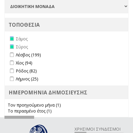
ΤΟΠΟΘΕΣΙΑ
Remove Σάμος filter
Σάμος
Remove Σύρος filter
Σύρος
Apply Λέσβος filter
Apply Λέσβος filter
Λέσβος (199)
Apply Χίος filter
Apply Χίος filter
Χίος (94)
Apply Ρόδος filter
Apply Ρόδος filter
Ρόδος (82)
Apply Λήμνος filter
Apply Λήμνος filter
Λήμνος (25)
ΗΜΕΡΟΜΗΝΙΑ ΔΗΜΟΣΙΕΥΣΗΣ
Τον προηγούμενο μήνα (1)
Apply Τον προηγούμενο μήνα
Το περασμένο έτος (1)
Apply Το περασμένο έτος filter
filter
ΧΡΗΣΙΜΟΙ ΣΥΝΔΕΣΜΟΙ