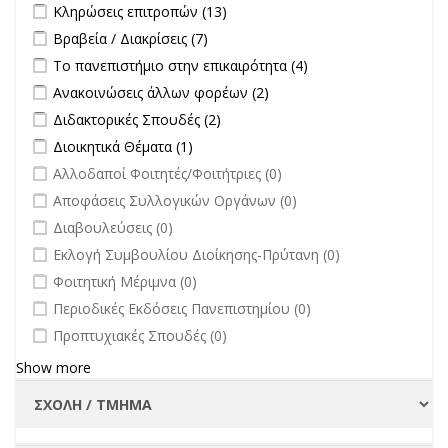
Apply Κληρώσεις επιτροπών filter
Apply Κληρώσεις επιτροπών
Κληρώσεις επιτροπών (13)
filter
Apply Βραβεία / Διακρίσεις filter
Apply Βραβεία / Διακρίσεις filter
Βραβεία / Διακρίσεις (7)
Apply Το πανεπιστήμιο στην επικαιρότητα filter
Apply Το
Το πανεπιστήμιο στην επικαιρότητα (4)
πανεπιστήμιο στην
Apply Ανακοινώσεις άλλων φορέων filter
Apply Ανακοινώσεις
Ανακοινώσεις άλλων φορέων (2)
επικαιρότητα filter
άλλων φορέων filter
Apply Διδακτορικές Σπουδές filter
Apply Διδακτορικές Σπουδές
Διδακτορικές Σπουδές (2)
filter
Apply Διοικητικά Θέματα filter
Apply Διοικητικά Θέματα filter
Διοικητικά Θέματα (1)
undefined
Αλλοδαποί Φοιτητές/Φοιτήτριες (0)
undefined
Αποφάσεις Συλλογικών Οργάνων (0)
undefined
Διαβουλεύσεις (0)
undefined
Εκλογή Συμβουλίου Διοίκησης-Πρύτανη (0)
undefined
Φοιτητική Μέριμνα (0)
undefined
Περιοδικές Εκδόσεις Πανεπιστημίου (0)
undefined
Προπτυχιακές Σπουδές (0)
Show more