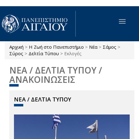
Παράκαμψη προς το κυρίως περιεχόμενο
Toggle
navigat
Αρχική
>
Η Ζωή στο Πανεπιστήμιο
>
Νέα
>
Σάμος
>
Είστε εδώ
Σύρος
>
Δελτία Τύπου
>
Εκλογές
ΝΕΑ / ΔΕΛΤΙΑ ΤΥΠΟΥ /
ΑΝΑΚΟΙΝΩΣΕΙΣ
ΝΕΑ / ΔΕΛΤΙΑ ΤΥΠΟΥ