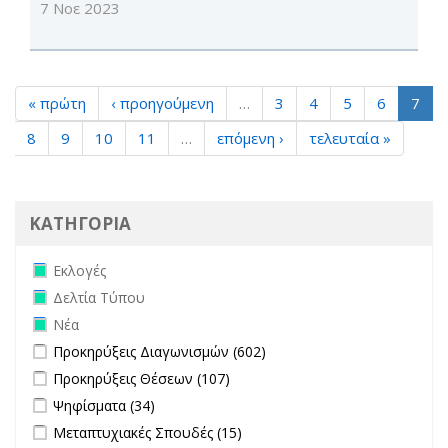
7 Νοε 2023
« πρώτη
‹ προηγούμενη
…
3
4
5
6
7
8
9
10
11
…
επόμενη ›
τελευταία »
ΚΑΤΗΓΟΡΙΑ
Remove Εκλογές filter
Εκλογές
Remove Δελτία Τύπου filter
Δελτία Τύπου
Remove Νέα filter
Νέα
Apply Προκηρύξεις Διαγωνισμών filter
Apply Προκηρύξεις
Προκηρύξεις Διαγωνισμών (602)
Διαγωνισμών filter
Apply Προκηρύξεις Θέσεων filter
Apply Προκηρύξεις Θέσεων
Προκηρύξεις Θέσεων (107)
filter
Apply Ψηφίσματα filter
Apply Ψηφίσματα filter
Ψηφίσματα (34)
Apply Μεταπτυχιακές Σπουδές filter
Apply Μεταπτυχιακές
Μεταπτυχιακές Σπουδές (15)
Σπουδές filter