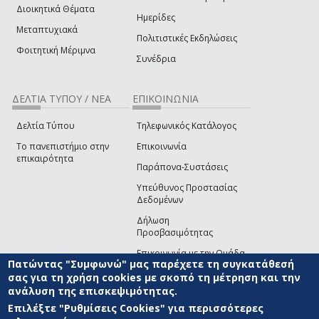
Διοικητικά Θέματα
Ημερίδες
Μεταπτυχιακά
Πολιτιστικές Εκδηλώσεις
Φοιτητική Μέριμνα
Συνέδρια
ΔΕΛΤΙΑ ΤΥΠΟΥ / ΝΕΑ
ΕΠΙΚΟΙΝΩΝΙΑ
Δελτία Τύπου
Τηλεφωνικός Κατάλογος
Το πανεπιστήμιο στην
Επικοινωνία
επικαιρότητα
Παράπονα-Συστάσεις
Υπεύθυνος Προστασίας
Δεδομένων
Δήλωση
Προσβασιμότητας
Επικοινωνία με την Ομάδα
Πατώντας "Συμφωνώ" μας παρέχετε τη συγκατάθεσή
Ανάπτυξης του site
(link sends e-mail)
σας για τη χρήση cookies με σκοπό τη μέτρηση και την
ανάλυση της επισκεψιμότητας.
© ΠΑΝΕΠΙΣΤΗΜΙΟ ΑΙΓΑΙΟΥ
ΟΡΟΙ ΧΡΗΣΗΣ
ΠΟΛΙΤΙΚΗ COOKIES
ΟΜΑΔΑ
ΑΝΑΠΤΥΞΗΣ
Επιλέξτε "Ρυθμίσεις Cookies" για περισσότερες