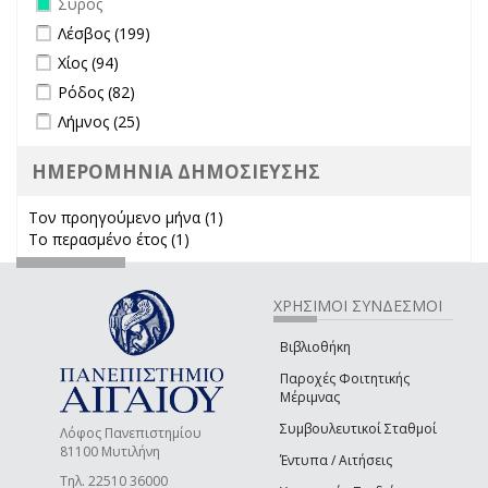
Σύρος
Apply Λέσβος filter
Apply Λέσβος filter
Λέσβος (199)
Apply Χίος filter
Apply Χίος filter
Χίος (94)
Apply Ρόδος filter
Apply Ρόδος filter
Ρόδος (82)
Apply Λήμνος filter
Apply Λήμνος filter
Λήμνος (25)
ΗΜΕΡΟΜΗΝΙΑ ΔΗΜΟΣΙΕΥΣΗΣ
Τον προηγούμενο μήνα (1)
Apply Τον προηγούμενο μήνα
Το περασμένο έτος (1)
Apply Το περασμένο έτος filter
filter
ΧΡΗΣΙΜΟΙ ΣΥΝΔΕΣΜΟΙ
Βιβλιοθήκη
Παροχές Φοιτητικής
Μέριμνας
Συμβουλευτικοί Σταθμοί
Λόφος Πανεπιστημίου
81100 Μυτιλήνη
Έντυπα / Αιτήσεις
Τηλ. 22510 36000