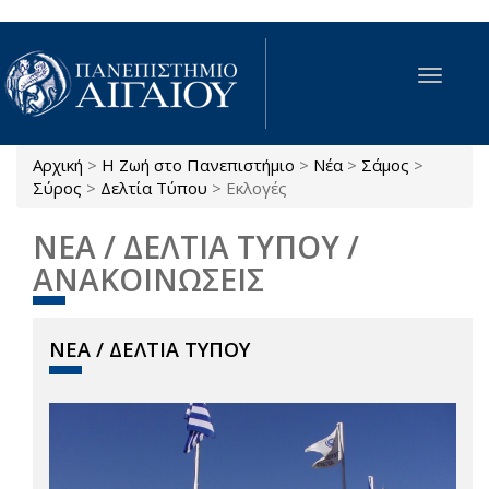
Παράκαμψη προς το κυρίως περιεχόμενο
Toggle
navigat
Αρχική
>
Η Ζωή στο Πανεπιστήμιο
>
Νέα
>
Σάμος
>
Είστε εδώ
Σύρος
>
Δελτία Τύπου
>
Εκλογές
ΝΕΑ / ΔΕΛΤΙΑ ΤΥΠΟΥ /
ΑΝΑΚΟΙΝΩΣΕΙΣ
ΝΕΑ / ΔΕΛΤΙΑ ΤΥΠΟΥ