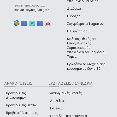
Υπουργείο Παιδείας
e-mail επικοινωνίας:
Διαύγεια
(link sends e-mail)
contactus@aegean.gr
Εύδοξος
Συγγράμματα Τμημάτων
Η Ευρώπη σου
Κώδικας Ηθικής και
Επαγγελματικής
Συμπεριφοράς
Υπαλλήλων του Δημόσιου
Τομέα
Πρωτόκολλα διαχείρισης
κρούσματος Covid-19
ΑΝΑΚΟΙΝΩΣΕΙΣ
ΕΚΔΗΛΩΣΕΙΣ / ΣΥΝΕΔΡΙΑ
Προκηρύξεις
Ακαδημαϊκές Τελετές
Διαγωνισμών
Διαλέξεις
Προκηρύξεις Θέσεων
Εκθέσεις
Βραβεία / Διακρίσεις
Εκπαιδευτικά σεμινάρια