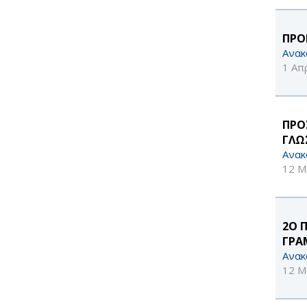
ΠΡΟ
Ανακ
1 Απ
ΠΡΟ
ΓΛΩ
Ανακ
12 Μ
2Ο 
ΓΡΑ
Ανακ
12 Μ