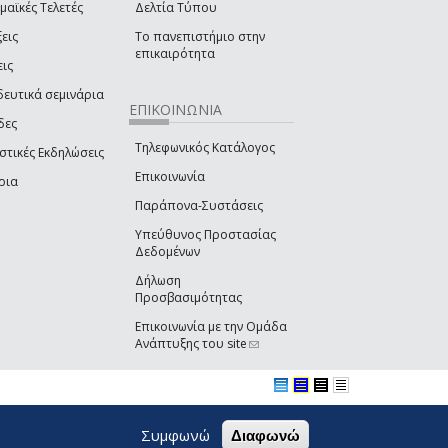
μαϊκές Τελετές
Δελτία Τύπου
εις
Το πανεπιστήμιο στην
επικαιρότητα
εις
δευτικά σεμινάρια
ΕΠΙΚΟΙΝΩΝΙΑ
δες
Τηλεφωνικός Κατάλογος
στικές Εκδηλώσεις
Επικοινωνία
ρια
Παράπονα-Συστάσεις
Υπεύθυνος Προστασίας
Δεδομένων
Δήλωση
Προσβασιμότητας
Επικοινωνία με την Ομάδα
Ανάπτυξης του site
(link sends e-mail)
Συμφωνώ
Διαφωνώ