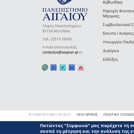
Βιβλιοθήκη
Παροχές Φοιτητι
Μέριμνας
Συμβουλευτικοί 
Λόφος Πανεπιστημίου
81100 Μυτιλήνη
Έντυπα / Αιτήσεις
Τηλ. 22510 36000
Υπουργείο Παιδε
e-mail επικοινωνίας:
Διαύγεια
(link sends e-mail)
contactus@aegean.gr
Εύδοξος
© ΠΑΝΕΠΙΣΤΗΜΙΟ ΑΙΓΑΙΟΥ
ΟΡΟΙ ΧΡΗΣΗΣ
ΠΟΛΙΤΙΚΗ COOKIES
Πατώντας "Συμφωνώ" μας παρέχετε τη συ
σκοπό τη μέτρηση και την ανάλυση της 