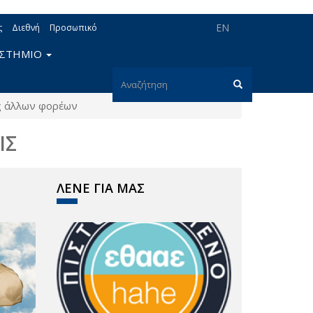
EN
ς
Διεθνή
Προσωπικό
ΙΣΤΗΜΙΟ
Φόρμα
ς άλλων φορέων
αναζήτησης
Αναζήτηση
ΙΣ
ΛΕΝΕ ΓΙΑ ΜΑΣ