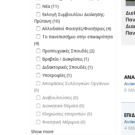
Μεταπτυχιακές
Apply Νέα filter
Apply Νέα filter
Νέα (11)
Σπουδές filter
Διε
Apply Εκλογή Συμβουλίου Διοίκησης-
Εκλογή Συμβουλίου Διοίκησης-
Πρύτανη filter
Παν
Πρύτανη (10)
Apply Εκλογή Συμβουλίου
Δια
Apply Αλλοδαποί Φοιτητές/
Διοίκησης-Πρύτανη filter
Apply
Αλλοδαποί Φοιτητές/Φοιτήτριες (4)
Παν
Φοιτήτριες filter
Αλλοδαποί
Apply Το πανεπιστήμιο στην
Το πανεπιστήμιο στην επικαιρότητα
Φοιτητές/
επικαιρότητα filter
(4)
Apply Το πανεπιστήμιο στην
Φοιτήτριες
Apply Προπτυχιακές Σπουδές filter
επικαιρότητα filter
Apply
Προπτυχιακές Σπουδές (2)
filter
Προπτυχιακές
Apply Βραβεία / Διακρίσεις filter
Apply
Βραβεία / Διακρίσεις (1)
Σπουδές filter
Βραβεία /
Apply Διδακτορικές Σπουδές filter
Apply
Διδακτορικές Σπουδές (1)
Διακρίσεις
Διδακτορικές
Apply Υποτροφίες filter
Apply Υποτροφίες filter
Υποτροφίες (1)
filter
ΑΝΑ
Σπουδές
undefined
Ανακ
Αποφάσεις Συλλογικών Οργάνων
filter
8 Μά
(0)
undefined
Διαβουλεύσεις (0)
undefined
Διοικητικά Θέματα (0)
undefined
Κληρώσεις επιτροπών (0)
ΕΠΙ
undefined
Ανακ
Φοιτητική Μέριμνα (0)
4 Μά
Show more