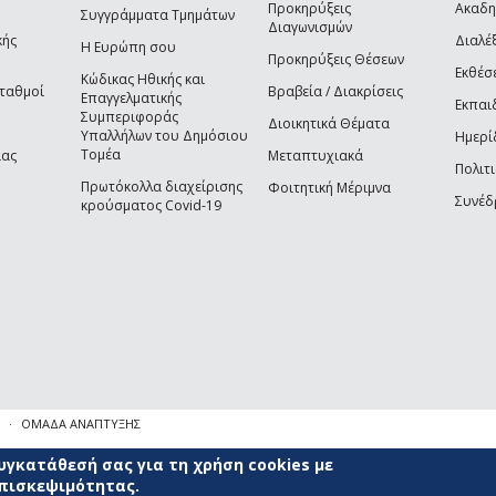
Προκηρύξεις
Ακαδη
Συγγράμματα Τμημάτων
Διαγωνισμών
κής
Διαλέξ
Η Ευρώπη σου
Προκηρύξεις Θέσεων
Εκθέσ
Κώδικας Ηθικής και
Σταθμοί
Βραβεία / Διακρίσεις
Επαγγελματικής
Εκπαι
Συμπεριφοράς
Διοικητικά Θέματα
Υπαλλήλων του Δημόσιου
Ημερί
Τομέα
ίας
Μεταπτυχιακά
Πολιτι
Πρωτόκολλα διαχείρισης
Φοιτητική Μέριμνα
Συνέδ
κρούσματος Covid-19
ΟΜΑΔΑ ΑΝΑΠΤΥΞΗΣ
γκατάθεσή σας για τη χρήση cookies με
επισκεψιμότητας.