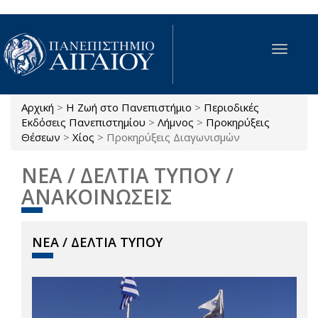
Παράκαμψη προς το κυρίως περιεχόμενο
Toggle
navigat
Αρχική
>
Η Ζωή στο Πανεπιστήμιο
>
Περιοδικές
Είστε εδώ
Εκδόσεις Πανεπιστημίου
>
Λήμνος
>
Προκηρύξεις
Θέσεων
>
Χίος
>
Προκηρύξεις Διαγωνισμών
ΝΕΑ / ΔΕΛΤΙΑ ΤΥΠΟΥ /
ΑΝΑΚΟΙΝΩΣΕΙΣ
ΝΕΑ / ΔΕΛΤΙΑ ΤΥΠΟΥ