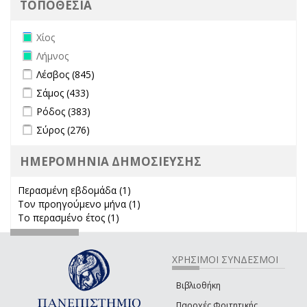
ΤΟΠΟΘΕΣΙΑ
Remove Χίος filter
Χίος
Remove Λήμνος filter
Λήμνος
Apply Λέσβος filter
Apply Λέσβος filter
Λέσβος (845)
Apply Σάμος filter
Apply Σάμος filter
Σάμος (433)
Apply Ρόδος filter
Apply Ρόδος filter
Ρόδος (383)
Apply Σύρος filter
Apply Σύρος filter
Σύρος (276)
ΗΜΕΡΟΜΗΝΙΑ ΔΗΜΟΣΙΕΥΣΗΣ
Περασμένη εβδομάδα (1)
Apply Περασμένη εβδομάδα filter
Τον προηγούμενο μήνα (1)
Apply Τον προηγούμενο μήνα
Το περασμένο έτος (1)
Apply Το περασμένο έτος filter
filter
ΧΡΗΣΙΜΟΙ ΣΥΝΔΕΣΜΟΙ
Βιβλιοθήκη
Παροχές Φοιτητικής