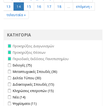
13
14
15
16
17
18
…
επόμενη ›
τελευταία »
ΚΑΤΗΓΟΡΙΑ
Remove Προκηρύξεις Διαγωνισμών filter
Προκηρύξεις Διαγωνισμών
Remove Προκηρύξεις Θέσεων filter
Προκηρύξεις Θέσεων
Remove Περιοδικές Εκδόσεις Πανεπιστημίου filter
Περιοδικές Εκδόσεις Πανεπιστημίου
Apply Εκλογές filter
Apply Εκλογές filter
Εκλογές (75)
Apply Μεταπτυχιακές Σπουδές filter
Apply Μεταπτυχιακές
Μεταπτυχιακές Σπουδές (36)
Σπουδές filter
Apply Δελτία Τύπου filter
Apply Δελτία Τύπου filter
Δελτία Τύπου (30)
Apply Διδακτορικές Σπουδές filter
Apply Διδακτορικές Σπουδές
Διδακτορικές Σπουδές (15)
filter
Apply Κληρώσεις επιτροπών filter
Apply Κληρώσεις επιτροπών
Κληρώσεις επιτροπών (15)
filter
Apply Νέα filter
Apply Νέα filter
Νέα (14)
Apply Ψηφίσματα filter
Apply Ψηφίσματα filter
Ψηφίσματα (11)