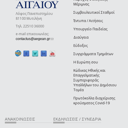
Μέριμνας
Συμβουλευτικοί Σταθμοί
Λόφος Πανεπιστημίου
81100 Μυτιλήνη
Έντυπα / Αιτήσεις
Τηλ. 22510 36000
Υπουργείο Παιδείας
e-mail επικοινωνίας:
Διαύγεια
(link sends e-mail)
contactus@aegean.gr
Εύδοξος
Συγγράμματα Τμημάτων
Η Ευρώπη σου
Κώδικας Ηθικής και
Επαγγελματικής
Συμπεριφοράς
Υπαλλήλων του Δημόσιου
Τομέα
Πρωτόκολλα διαχείρισης
κρούσματος Covid-19
ΑΝΑΚΟΙΝΩΣΕΙΣ
ΕΚΔΗΛΩΣΕΙΣ / ΣΥΝΕΔΡΙΑ