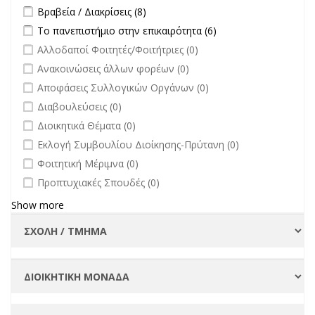
Apply Βραβεία / Διακρίσεις filter
Apply Βραβεία / Διακρίσεις filter
Βραβεία / Διακρίσεις (8)
Apply Το πανεπιστήμιο στην επικαιρότητα filter
Apply Το
Το πανεπιστήμιο στην επικαιρότητα (6)
πανεπιστήμιο στην
undefined
Αλλοδαποί Φοιτητές/Φοιτήτριες (0)
επικαιρότητα filter
undefined
Ανακοινώσεις άλλων φορέων (0)
undefined
Αποφάσεις Συλλογικών Οργάνων (0)
undefined
Διαβουλεύσεις (0)
undefined
Διοικητικά Θέματα (0)
undefined
Εκλογή Συμβουλίου Διοίκησης-Πρύτανη (0)
undefined
Φοιτητική Μέριμνα (0)
undefined
Προπτυχιακές Σπουδές (0)
Show more