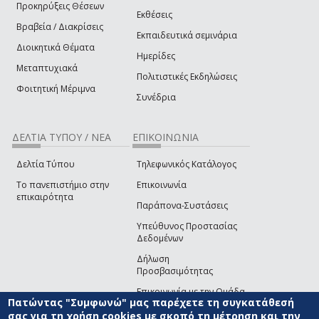
Προκηρύξεις Θέσεων
Εκθέσεις
Βραβεία / Διακρίσεις
Εκπαιδευτικά σεμινάρια
Διοικητικά Θέματα
Ημερίδες
Μεταπτυχιακά
Πολιτιστικές Εκδηλώσεις
Φοιτητική Μέριμνα
Συνέδρια
ΔΕΛΤΙΑ ΤΥΠΟΥ / ΝΕΑ
ΕΠΙΚΟΙΝΩΝΙΑ
Δελτία Τύπου
Τηλεφωνικός Κατάλογος
Το πανεπιστήμιο στην
Επικοινωνία
επικαιρότητα
Παράπονα-Συστάσεις
Υπεύθυνος Προστασίας
Δεδομένων
Δήλωση
Προσβασιμότητας
Επικοινωνία με την Ομάδα
Πατώντας "Συμφωνώ" μας παρέχετε τη συγκατάθεσή
Ανάπτυξης του site
(link sends e-mail)
σας για τη χρήση cookies με σκοπό τη μέτρηση και την