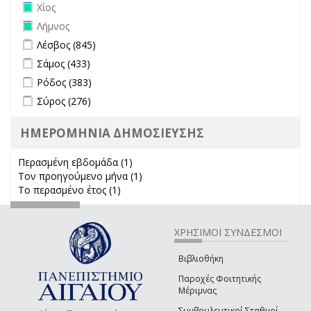
Remove Χίος filter
Χίος
Remove Λήμνος filter
Λήμνος
Apply Λέσβος filter
Apply Λέσβος filter
Λέσβος (845)
Apply Σάμος filter
Apply Σάμος filter
Σάμος (433)
Apply Ρόδος filter
Apply Ρόδος filter
Ρόδος (383)
Apply Σύρος filter
Apply Σύρος filter
Σύρος (276)
ΗΜΕΡΟΜΗΝΙΑ ΔΗΜΟΣΙΕΥΣΗΣ
Περασμένη εβδομάδα (1)
Apply Περασμένη εβδομάδα filter
Τον προηγούμενο μήνα (1)
Apply Τον προηγούμενο μήνα
Το περασμένο έτος (1)
Apply Το περασμένο έτος filter
filter
ΧΡΗΣΙΜΟΙ ΣΥΝΔΕΣΜΟΙ
Βιβλιοθήκη
Παροχές Φοιτητικής
Μέριμνας
Συμβουλευτικοί Σταθμοί