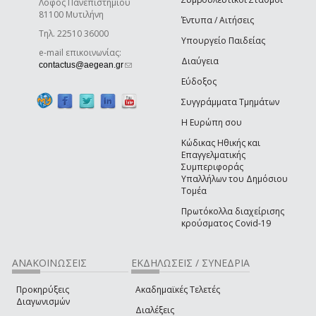
Λόφος Πανεπιστημίου
81100 Μυτιλήνη
Έντυπα / Αιτήσεις
Τηλ. 22510 36000
Υπουργείο Παιδείας
e-mail επικοινωνίας:
Διαύγεια
(link sends e-mail)
contactus@aegean.gr
Εύδοξος
Συγγράμματα Τμημάτων
Η Ευρώπη σου
Κώδικας Ηθικής και
Επαγγελματικής
Συμπεριφοράς
Υπαλλήλων του Δημόσιου
Τομέα
Πρωτόκολλα διαχείρισης
κρούσματος Covid-19
ΑΝΑΚΟΙΝΩΣΕΙΣ
ΕΚΔΗΛΩΣΕΙΣ / ΣΥΝΕΔΡΙΑ
Προκηρύξεις
Ακαδημαϊκές Τελετές
Διαγωνισμών
Διαλέξεις