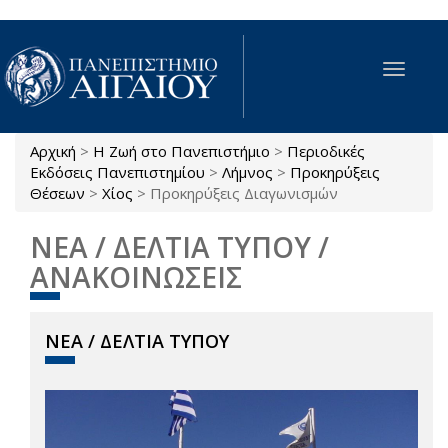
Παράκαμψη προς το κυρίως περιεχόμενο
Toggle
navigat
Αρχική
>
Η Ζωή στο Πανεπιστήμιο
>
Περιοδικές
Είστε εδώ
Εκδόσεις Πανεπιστημίου
>
Λήμνος
>
Προκηρύξεις
Θέσεων
>
Χίος
>
Προκηρύξεις Διαγωνισμών
ΝΕΑ / ΔΕΛΤΙΑ ΤΥΠΟΥ /
ΑΝΑΚΟΙΝΩΣΕΙΣ
ΝΕΑ / ΔΕΛΤΙΑ ΤΥΠΟΥ