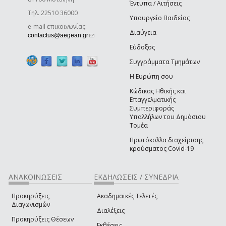
Έντυπα / Αιτήσεις
Τηλ. 22510 36000
Υπουργείο Παιδείας
e-mail επικοινωνίας:
Διαύγεια
(link sends e-mail)
contactus@aegean.gr
Εύδοξος
Συγγράμματα Τμημάτων
Η Ευρώπη σου
Κώδικας Ηθικής και
Επαγγελματικής
Συμπεριφοράς
Υπαλλήλων του Δημόσιου
Τομέα
Πρωτόκολλα διαχείρισης
κρούσματος Covid-19
ΑΝΑΚΟΙΝΩΣΕΙΣ
ΕΚΔΗΛΩΣΕΙΣ / ΣΥΝΕΔΡΙΑ
Προκηρύξεις
Ακαδημαϊκές Τελετές
Διαγωνισμών
Διαλέξεις
Προκηρύξεις Θέσεων
Εκθέσεις