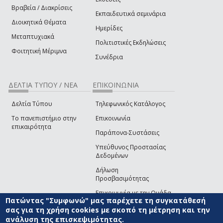
Βραβεία / Διακρίσεις
Εκπαιδευτικά σεμινάρια
Διοικητικά Θέματα
Ημερίδες
Μεταπτυχιακά
Πολιτιστικές Εκδηλώσεις
Φοιτητική Μέριμνα
Συνέδρια
ΔΕΛΤΙΑ ΤΥΠΟΥ / ΝΕΑ
ΕΠΙΚΟΙΝΩΝΙΑ
Δελτία Τύπου
Τηλεφωνικός Κατάλογος
Το πανεπιστήμιο στην
Επικοινωνία
επικαιρότητα
Παράπονα-Συστάσεις
Υπεύθυνος Προστασίας
Δεδομένων
Δήλωση
Προσβασιμότητας
Επικοινωνία με την Ομάδα
Πατώντας "Συμφωνώ" μας παρέχετε τη συγκατάθεσή
Ανάπτυξης του site
(link sends e-mail)
σας για τη χρήση cookies με σκοπό τη μέτρηση και την
ανάλυση της επισκεψιμότητας.
© ΠΑΝΕΠΙΣΤΗΜΙΟ ΑΙΓΑΙΟΥ
ΟΡΟΙ ΧΡΗΣΗΣ
ΠΟΛΙΤΙΚΗ COOKIES
ΟΜΑΔΑ