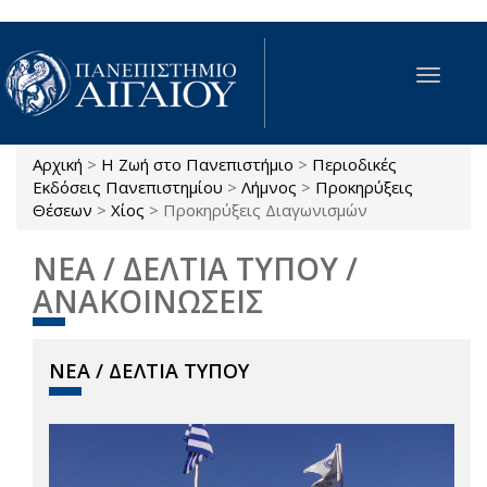
Παράκαμψη προς το κυρίως περιεχόμενο
Toggle
navigat
Αρχική
>
Η Ζωή στο Πανεπιστήμιο
>
Περιοδικές
Είστε εδώ
Εκδόσεις Πανεπιστημίου
>
Λήμνος
>
Προκηρύξεις
Θέσεων
>
Χίος
>
Προκηρύξεις Διαγωνισμών
ΝΕΑ / ΔΕΛΤΙΑ ΤΥΠΟΥ /
ΑΝΑΚΟΙΝΩΣΕΙΣ
ΝΕΑ / ΔΕΛΤΙΑ ΤΥΠΟΥ