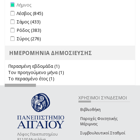
Remove Λήμνος filter
Λήμνος
Apply Λέσβος filter
Apply Λέσβος filter
Λέσβος (845)
Apply Σάμος filter
Apply Σάμος filter
Σάμος (433)
Apply Ρόδος filter
Apply Ρόδος filter
Ρόδος (383)
Apply Σύρος filter
Apply Σύρος filter
Σύρος (276)
ΗΜΕΡΟΜΗΝΙΑ ΔΗΜΟΣΙΕΥΣΗΣ
Περασμένη εβδομάδα (1)
Apply Περασμένη εβδομάδα filter
Τον προηγούμενο μήνα (1)
Apply Τον προηγούμενο μήνα
Το περασμένο έτος (1)
Apply Το περασμένο έτος filter
filter
ΧΡΗΣΙΜΟΙ ΣΥΝΔΕΣΜΟΙ
Βιβλιοθήκη
Παροχές Φοιτητικής
Μέριμνας
Συμβουλευτικοί Σταθμοί
Λόφος Πανεπιστημίου
81100 Μυτιλήνη