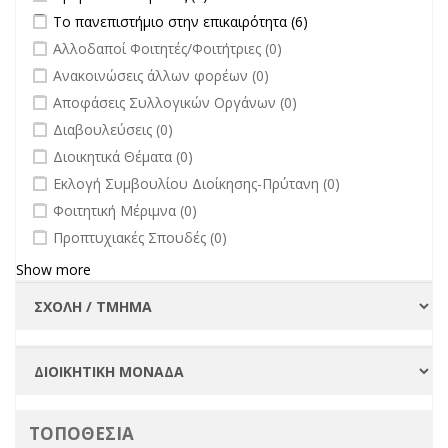
Apply Το πανεπιστήμιο στην επικαιρότητα filter
Apply Το
Το πανεπιστήμιο στην επικαιρότητα (6)
πανεπιστήμιο στην
undefined
Αλλοδαποί Φοιτητές/Φοιτήτριες (0)
επικαιρότητα filter
undefined
Ανακοινώσεις άλλων φορέων (0)
undefined
Αποφάσεις Συλλογικών Οργάνων (0)
undefined
Διαβουλεύσεις (0)
undefined
Διοικητικά Θέματα (0)
undefined
Εκλογή Συμβουλίου Διοίκησης-Πρύτανη (0)
undefined
Φοιτητική Μέριμνα (0)
undefined
Προπτυχιακές Σπουδές (0)
Show more
ΤΟΠΟΘΕΣΙΑ