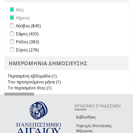
Remove Χίος filter
Χίος
Remove Λήμνος filter
Λήμνος
Apply Λέσβος filter
Apply Λέσβος filter
Λέσβος (845)
Apply Σάμος filter
Apply Σάμος filter
Σάμος (433)
Apply Ρόδος filter
Apply Ρόδος filter
Ρόδος (383)
Apply Σύρος filter
Apply Σύρος filter
Σύρος (276)
ΗΜΕΡΟΜΗΝΙΑ ΔΗΜΟΣΙΕΥΣΗΣ
Περασμένη εβδομάδα (1)
Apply Περασμένη εβδομάδα filter
Τον προηγούμενο μήνα (1)
Apply Τον προηγούμενο μήνα
Το περασμένο έτος (1)
Apply Το περασμένο έτος filter
filter
ΧΡΗΣΙΜΟΙ ΣΥΝΔΕΣΜΟΙ
Βιβλιοθήκη
Παροχές Φοιτητικής
Μέριμνας