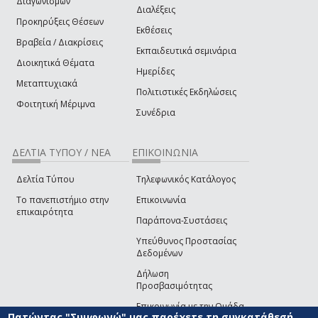
Διαγωνισμών
Διαλέξεις
Προκηρύξεις Θέσεων
Εκθέσεις
Βραβεία / Διακρίσεις
Εκπαιδευτικά σεμινάρια
Διοικητικά Θέματα
Ημερίδες
Μεταπτυχιακά
Πολιτιστικές Εκδηλώσεις
Φοιτητική Μέριμνα
Συνέδρια
ΔΕΛΤΙΑ ΤΥΠΟΥ / ΝΕΑ
ΕΠΙΚΟΙΝΩΝΙΑ
Δελτία Τύπου
Τηλεφωνικός Κατάλογος
Το πανεπιστήμιο στην
Επικοινωνία
επικαιρότητα
Παράπονα-Συστάσεις
Υπεύθυνος Προστασίας
Δεδομένων
Δήλωση
Προσβασιμότητας
Επικοινωνία με την Ομάδα
Πατώντας "Συμφωνώ" μας παρέχετε τη συγκατάθεσή