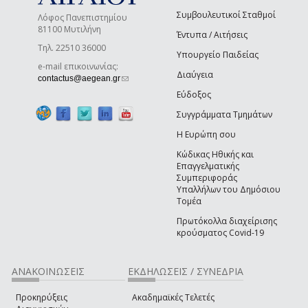
Συμβουλευτικοί Σταθμοί
Λόφος Πανεπιστημίου
81100 Μυτιλήνη
Έντυπα / Αιτήσεις
Τηλ. 22510 36000
Υπουργείο Παιδείας
e-mail επικοινωνίας:
Διαύγεια
(link sends e-mail)
contactus@aegean.gr
Εύδοξος
Συγγράμματα Τμημάτων
Η Ευρώπη σου
Κώδικας Ηθικής και
Επαγγελματικής
Συμπεριφοράς
Υπαλλήλων του Δημόσιου
Τομέα
Πρωτόκολλα διαχείρισης
κρούσματος Covid-19
ΑΝΑΚΟΙΝΩΣΕΙΣ
ΕΚΔΗΛΩΣΕΙΣ / ΣΥΝΕΔΡΙΑ
Προκηρύξεις
Ακαδημαϊκές Τελετές