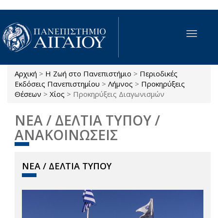
Παράκαμψη προς το κυρίως περιεχόμενο
Toggle
navigat
Αρχική
>
Η Ζωή στο Πανεπιστήμιο
>
Περιοδικές
Είστε εδώ
Εκδόσεις Πανεπιστημίου
>
Λήμνος
>
Προκηρύξεις
Θέσεων
>
Χίος
>
Προκηρύξεις Διαγωνισμών
ΝΕΑ / ΔΕΛΤΙΑ ΤΥΠΟΥ /
ΑΝΑΚΟΙΝΩΣΕΙΣ
ΝΕΑ / ΔΕΛΤΙΑ ΤΥΠΟΥ