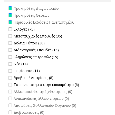
Remove Προκηρύξεις Διαγωνισμών filter
Προκηρύξεις Διαγωνισμών
Remove Προκηρύξεις Θέσεων filter
Προκηρύξεις Θέσεων
Remove Περιοδικές Εκδόσεις Πανεπιστημίου filter
Περιοδικές Εκδόσεις Πανεπιστημίου
Apply Εκλογές filter
Apply Εκλογές filter
Εκλογές (75)
Apply Μεταπτυχιακές Σπουδές filter
Apply Μεταπτυχιακές
Μεταπτυχιακές Σπουδές (36)
Σπουδές filter
Apply Δελτία Τύπου filter
Apply Δελτία Τύπου filter
Δελτία Τύπου (30)
Apply Διδακτορικές Σπουδές filter
Apply Διδακτορικές Σπουδές
Διδακτορικές Σπουδές (15)
filter
Apply Κληρώσεις επιτροπών filter
Apply Κληρώσεις επιτροπών
Κληρώσεις επιτροπών (15)
filter
Apply Νέα filter
Apply Νέα filter
Νέα (14)
Apply Ψηφίσματα filter
Apply Ψηφίσματα filter
Ψηφίσματα (11)
Apply Βραβεία / Διακρίσεις filter
Apply Βραβεία / Διακρίσεις filter
Βραβεία / Διακρίσεις (8)
Apply Το πανεπιστήμιο στην επικαιρότητα filter
Apply Το
Το πανεπιστήμιο στην επικαιρότητα (6)
πανεπιστήμιο στην
undefined
Αλλοδαποί Φοιτητές/Φοιτήτριες (0)
επικαιρότητα filter
undefined
Ανακοινώσεις άλλων φορέων (0)
undefined
Αποφάσεις Συλλογικών Οργάνων (0)
undefined
Διαβουλεύσεις (0)