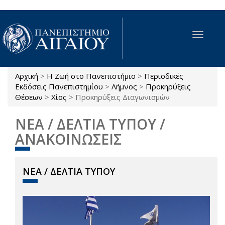
Παράκαμψη προς το κυρίως περιεχόμενο
Toggle
navigat
Αρχική
>
Η Ζωή στο Πανεπιστήμιο
>
Περιοδικές
Είστε εδώ
Εκδόσεις Πανεπιστημίου
>
Λήμνος
>
Προκηρύξεις
Θέσεων
>
Χίος
>
Προκηρύξεις Διαγωνισμών
ΝΕΑ / ΔΕΛΤΙΑ ΤΥΠΟΥ /
ΑΝΑΚΟΙΝΩΣΕΙΣ
ΝΕΑ / ΔΕΛΤΙΑ ΤΥΠΟΥ