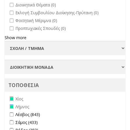
undefined
Διοικητικά Θέματα (0)
undefined
Εκλογή Συμβουλίου Διοίκησης-Πρύτανη (0)
undefined
Φοιτητική Μέριμνα (0)
undefined
Προπτυχιακές Σπουδές (0)
Show more
ΤΟΠΟΘΕΣΙΑ
Remove Χίος filter
Χίος
Remove Λήμνος filter
Λήμνος
Apply Λέσβος filter
Apply Λέσβος filter
Λέσβος (843)
Apply Σάμος filter
Apply Σάμος filter
Σάμος (433)
Apply Ρόδος filter
Apply Ρόδος filter