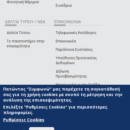
Φοιτητική Μέριμνα
Συνέδρια
ΔΕΛΤΙΑ ΤΥΠΟΥ / ΝΕΑ
ΕΠΙΚΟΙΝΩΝΙΑ
Δελτία Τύπου
Τηλεφωνικός Κατάλογος
Το πανεπιστήμιο στην
Επικοινωνία
επικαιρότητα
Παράπονα-Συστάσεις
Υπεύθυνος Προστασίας
Δεδομένων
Δήλωση
Προσβασιμότητας
Επικοινωνία με την Ομάδα
Πατώντας "Συμφωνώ" μας παρέχετε τη συγκατάθεσή
Ανάπτυξης του site
(link sends e-mail)
σας για τη χρήση cookies με σκοπό τη μέτρηση και την
ανάλυση της επισκεψιμότητας.
© ΠΑΝΕΠΙΣΤΗΜΙΟ ΑΙΓΑΙΟΥ
ΟΡΟΙ ΧΡΗΣΗΣ
ΠΟΛΙΤΙΚΗ COOKIES
ΟΜΑΔΑ
ΑΝΑΠΤΥΞΗΣ
Επιλέξτε "Ρυθμίσεις Cookies" για περισσότερες
πληροφορίες.
Ρυθμίσεις Cookies