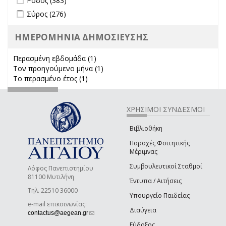
Ρόδος (383)
Apply Σύρος filter
Apply Σύρος filter
Σύρος (276)
ΗΜΕΡΟΜΗΝΙΑ ΔΗΜΟΣΙΕΥΣΗΣ
Περασμένη εβδομάδα (1)
Apply Περασμένη εβδομάδα filter
Τον προηγούμενο μήνα (1)
Apply Τον προηγούμενο μήνα
Το περασμένο έτος (1)
Apply Το περασμένο έτος filter
filter
ΧΡΗΣΙΜΟΙ ΣΥΝΔΕΣΜΟΙ
Βιβλιοθήκη
Παροχές Φοιτητικής
Μέριμνας
Συμβουλευτικοί Σταθμοί
Λόφος Πανεπιστημίου
81100 Μυτιλήνη
Έντυπα / Αιτήσεις
Τηλ. 22510 36000
Υπουργείο Παιδείας
e-mail επικοινωνίας:
Διαύγεια
(link sends e-mail)
contactus@aegean.gr
Εύδοξος