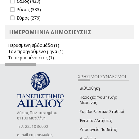
Σάμος (433)
Apply Ρόδος filter
Apply Ρόδος filter
Ρόδος (383)
Apply Σύρος filter
Apply Σύρος filter
Σύρος (276)
ΗΜΕΡΟΜΗΝΙΑ ΔΗΜΟΣΙΕΥΣΗΣ
Περασμένη εβδομάδα (1)
Apply Περασμένη εβδομάδα filter
Τον προηγούμενο μήνα (1)
Apply Τον προηγούμενο μήνα
Το περασμένο έτος (1)
Apply Το περασμένο έτος filter
filter
ΧΡΗΣΙΜΟΙ ΣΥΝΔΕΣΜΟΙ
Βιβλιοθήκη
Παροχές Φοιτητικής
Μέριμνας
Συμβουλευτικοί Σταθμοί
Λόφος Πανεπιστημίου
81100 Μυτιλήνη
Έντυπα / Αιτήσεις
Τηλ. 22510 36000
Υπουργείο Παιδείας
e-mail επικοινωνίας:
Διαύγεια