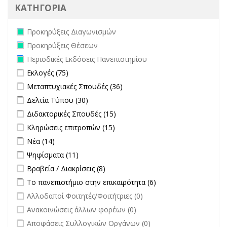
ΚΑΤΗΓΟΡΙΑ
Remove Προκηρύξεις Διαγωνισμών filter
Προκηρύξεις Διαγωνισμών
Remove Προκηρύξεις Θέσεων filter
Προκηρύξεις Θέσεων
Remove Περιοδικές Εκδόσεις Πανεπιστημίου filter
Περιοδικές Εκδόσεις Πανεπιστημίου
Apply Εκλογές filter
Apply Εκλογές filter
Εκλογές (75)
Apply Μεταπτυχιακές Σπουδές filter
Apply Μεταπτυχιακές
Μεταπτυχιακές Σπουδές (36)
Σπουδές filter
Apply Δελτία Τύπου filter
Apply Δελτία Τύπου filter
Δελτία Τύπου (30)
Apply Διδακτορικές Σπουδές filter
Apply Διδακτορικές Σπουδές
Διδακτορικές Σπουδές (15)
filter
Apply Κληρώσεις επιτροπών filter
Apply Κληρώσεις επιτροπών
Κληρώσεις επιτροπών (15)
filter
Apply Νέα filter
Apply Νέα filter
Νέα (14)
Apply Ψηφίσματα filter
Apply Ψηφίσματα filter
Ψηφίσματα (11)
Apply Βραβεία / Διακρίσεις filter
Apply Βραβεία / Διακρίσεις filter
Βραβεία / Διακρίσεις (8)
Apply Το πανεπιστήμιο στην επικαιρότητα filter
Apply Το
Το πανεπιστήμιο στην επικαιρότητα (6)
πανεπιστήμιο στην
undefined
Αλλοδαποί Φοιτητές/Φοιτήτριες (0)
επικαιρότητα filter
undefined
Ανακοινώσεις άλλων φορέων (0)
undefined
Αποφάσεις Συλλογικών Οργάνων (0)