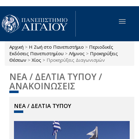
Παράκαμψη προς το κυρίως περιεχόμενο
Toggle
navigat
Αρχική
>
Η Ζωή στο Πανεπιστήμιο
>
Περιοδικές
Είστε εδώ
Εκδόσεις Πανεπιστημίου
>
Λήμνος
>
Προκηρύξεις
Θέσεων
>
Χίος
>
Προκηρύξεις Διαγωνισμών
ΝΕΑ / ΔΕΛΤΙΑ ΤΥΠΟΥ /
ΑΝΑΚΟΙΝΩΣΕΙΣ
ΝΕΑ / ΔΕΛΤΙΑ ΤΥΠΟΥ