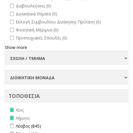
undefined
Διαβουλεύσεις (0)
undefined
Διοικητικά Θέματα (0)
undefined
Εκλογή Συμβουλίου Διοίκησης-Πρύτανη (0)
undefined
Φοιτητική Μέριμνα (0)
undefined
Προπτυχιακές Σπουδές (0)
Show more
ΤΟΠΟΘΕΣΙΑ
Remove Χίος filter
Χίος
Remove Λήμνος filter
Λήμνος
Apply Λέσβος filter
Apply Λέσβος filter
Λέσβος (845)
Apply Σάμος filter
Apply Σάμος filter