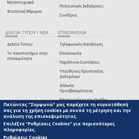
Μεταπτυχιακά
Πολιτιστικές Εκδηλώσεις
Φοιτητική Μέριμνα
Συνέδρια
ΔΕΛΤΙΑ ΤΥΠΟΥ / ΝΕΑ
ΕΠΙΚΟΙΝΩΝΙΑ
Δελτία Τύπου
Τηλεφωνικός Κατάλογος
Το πανεπιστήμιο στην
Επικοινωνία
επικαιρότητα
Παράπονα-Συστάσεις
Υπεύθυνος Προστασίας
Δεδομένων
Δήλωση
Προσβασιμότητας
Επικοινωνία με την Ομάδα
Πατώντας "Συμφωνώ" μας παρέχετε τη συγκατάθεσή
Ανάπτυξης του site
(link sends e-mail)
σας για τη χρήση cookies με σκοπό τη μέτρηση και την
ανάλυση της επισκεψιμότητας.
© ΠΑΝΕΠΙΣΤΗΜΙΟ ΑΙΓΑΙΟΥ
ΟΡΟΙ ΧΡΗΣΗΣ
ΠΟΛΙΤΙΚΗ COOKIES
ΟΜΑΔΑ
ΑΝΑΠΤΥΞΗΣ
Επιλέξτε "Ρυθμίσεις Cookies" για περισσότερες
πληροφορίες.
Ρυθμίσεις Cookies