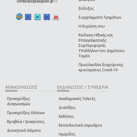
(link sends e-mail)
contactus@aegean.gr
Εύδοξος
Συγγράμματα Τμημάτων
Η Ευρώπη σου
Κώδικας Ηθικής και
Επαγγελματικής
Συμπεριφοράς
Υπαλλήλων του Δημόσιου
Τομέα
Πρωτόκολλα διαχείρισης
κρούσματος Covid-19
ΑΝΑΚΟΙΝΩΣΕΙΣ
ΕΚΔΗΛΩΣΕΙΣ / ΣΥΝΕΔΡΙΑ
Προκηρύξεις
Ακαδημαϊκές Τελετές
Διαγωνισμών
Διαλέξεις
Προκηρύξεις Θέσεων
Εκθέσεις
Βραβεία / Διακρίσεις
Εκπαιδευτικά σεμινάρια
Διοικητικά Θέματα
Ημερίδες