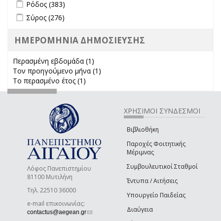
Apply Ρόδος filter
Apply Ρόδος filter
Ρόδος (383)
Apply Σύρος filter
Apply Σύρος filter
Σύρος (276)
ΗΜΕΡΟΜΗΝΙΑ ΔΗΜΟΣΙΕΥΣΗΣ
Περασμένη εβδομάδα (1)
Apply Περασμένη εβδομάδα filter
Τον προηγούμενο μήνα (1)
Apply Τον προηγούμενο μήνα
Το περασμένο έτος (1)
Apply Το περασμένο έτος filter
filter
ΧΡΗΣΙΜΟΙ ΣΥΝΔΕΣΜΟΙ
Βιβλιοθήκη
Παροχές Φοιτητικής
Μέριμνας
Συμβουλευτικοί Σταθμοί
Λόφος Πανεπιστημίου
81100 Μυτιλήνη
Έντυπα / Αιτήσεις
Τηλ. 22510 36000
Υπουργείο Παιδείας
e-mail επικοινωνίας:
Διαύγεια
(link sends e-mail)
contactus@aegean.gr