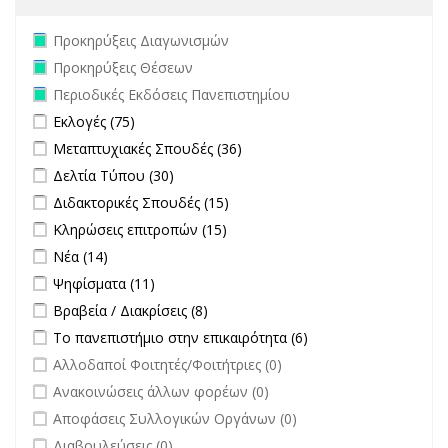
Remove Προκηρύξεις Διαγωνισμών filter
Προκηρύξεις Διαγωνισμών
Remove Προκηρύξεις Θέσεων filter
Προκηρύξεις Θέσεων
Remove Περιοδικές Εκδόσεις Πανεπιστημίου filter
Περιοδικές Εκδόσεις Πανεπιστημίου
Apply Εκλογές filter
Apply Εκλογές filter
Εκλογές (75)
Apply Μεταπτυχιακές Σπουδές filter
Apply Μεταπτυχιακές
Μεταπτυχιακές Σπουδές (36)
Σπουδές filter
Apply Δελτία Τύπου filter
Apply Δελτία Τύπου filter
Δελτία Τύπου (30)
Apply Διδακτορικές Σπουδές filter
Apply Διδακτορικές Σπουδές
Διδακτορικές Σπουδές (15)
filter
Apply Κληρώσεις επιτροπών filter
Apply Κληρώσεις επιτροπών
Κληρώσεις επιτροπών (15)
filter
Apply Νέα filter
Apply Νέα filter
Νέα (14)
Apply Ψηφίσματα filter
Apply Ψηφίσματα filter
Ψηφίσματα (11)
Apply Βραβεία / Διακρίσεις filter
Apply Βραβεία / Διακρίσεις filter
Βραβεία / Διακρίσεις (8)
Apply Το πανεπιστήμιο στην επικαιρότητα filter
Apply Το
Το πανεπιστήμιο στην επικαιρότητα (6)
πανεπιστήμιο στην
undefined
Αλλοδαποί Φοιτητές/Φοιτήτριες (0)
επικαιρότητα filter
undefined
Ανακοινώσεις άλλων φορέων (0)
undefined
Αποφάσεις Συλλογικών Οργάνων (0)
undefined
Διαβουλεύσεις (0)