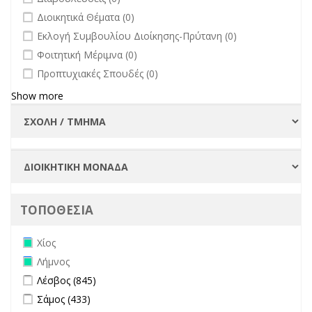
undefined
Διοικητικά Θέματα (0)
undefined
Εκλογή Συμβουλίου Διοίκησης-Πρύτανη (0)
undefined
Φοιτητική Μέριμνα (0)
undefined
Προπτυχιακές Σπουδές (0)
Show more
ΤΟΠΟΘΕΣΙΑ
Remove Χίος filter
Χίος
Remove Λήμνος filter
Λήμνος
Apply Λέσβος filter
Apply Λέσβος filter
Λέσβος (845)
Apply Σάμος filter
Apply Σάμος filter
Σάμος (433)