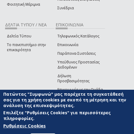
Φοιτητική Μέριμνα
Συνέδρια
ΔΕΛΤΙΑ ΤΥΠΟΥ / ΝΕΑ
ΕΠΙΚΟΙΝΩΝΙΑ
Δελτία Τύπου
Τηλεφωνικός Κατάλογος
Το πανεπιστήμιο στην
Επικοινωνία
επικαιρότητα
Παράπονα-Συστάσεις
Υπεύθυνος Προστασίας
Δεδομένων
Δήλωση
Προσβασιμότητας
Επικοινωνία με την Ομάδα
Πατώντας "Συμφωνώ" μας παρέχετε τη συγκατάθεσή
Ανάπτυξης του site
(link sends e-mail)
σας για τη χρήση cookies με σκοπό τη μέτρηση και την
ανάλυση της επισκεψιμότητας.
© ΠΑΝΕΠΙΣΤΗΜΙΟ ΑΙΓΑΙΟΥ
ΟΡΟΙ ΧΡΗΣΗΣ
ΠΟΛΙΤΙΚΗ COOKIES
ΟΜΑΔΑ
ΑΝΑΠΤΥΞΗΣ
Επιλέξτε "Ρυθμίσεις Cookies" για περισσότερες
πληροφορίες.
Ρυθμίσεις Cookies