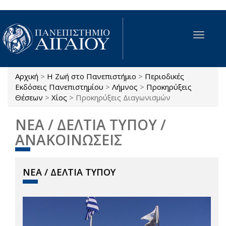
Παράκαμψη προς το κυρίως περιεχόμενο
Toggle
navigat
Αρχική
>
Η Ζωή στο Πανεπιστήμιο
>
Περιοδικές
Είστε εδώ
Εκδόσεις Πανεπιστημίου
>
Λήμνος
>
Προκηρύξεις
Θέσεων
>
Χίος
>
Προκηρύξεις Διαγωνισμών
ΝΕΑ / ΔΕΛΤΙΑ ΤΥΠΟΥ /
ΑΝΑΚΟΙΝΩΣΕΙΣ
ΝΕΑ / ΔΕΛΤΙΑ ΤΥΠΟΥ