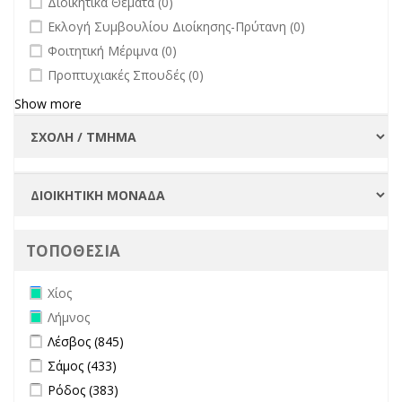
Διοικητικά Θέματα (0)
undefined
Εκλογή Συμβουλίου Διοίκησης-Πρύτανη (0)
undefined
Φοιτητική Μέριμνα (0)
undefined
Προπτυχιακές Σπουδές (0)
Show more
ΤΟΠΟΘΕΣΙΑ
Remove Χίος filter
Χίος
Remove Λήμνος filter
Λήμνος
Apply Λέσβος filter
Apply Λέσβος filter
Λέσβος (845)
Apply Σάμος filter
Apply Σάμος filter
Σάμος (433)
Apply Ρόδος filter
Apply Ρόδος filter
Ρόδος (383)