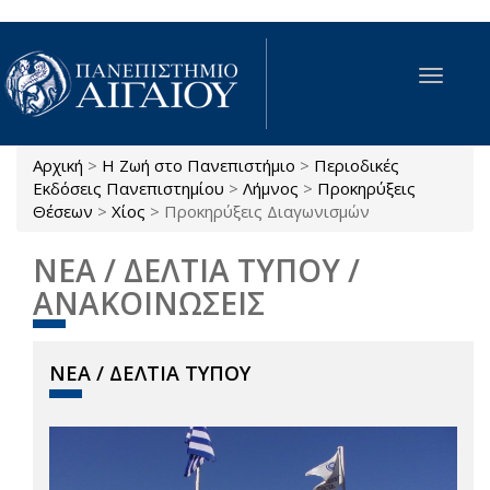
Παράκαμψη προς το κυρίως περιεχόμενο
Toggle
navigat
Αρχική
>
Η Ζωή στο Πανεπιστήμιο
>
Περιοδικές
Είστε εδώ
Εκδόσεις Πανεπιστημίου
>
Λήμνος
>
Προκηρύξεις
Θέσεων
>
Χίος
>
Προκηρύξεις Διαγωνισμών
ΝΕΑ / ΔΕΛΤΙΑ ΤΥΠΟΥ /
ΑΝΑΚΟΙΝΩΣΕΙΣ
ΝΕΑ / ΔΕΛΤΙΑ ΤΥΠΟΥ