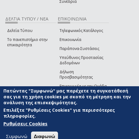
Συνέδρια
ΔΕΛΤΙΑ ΤΥΠΟΥ / ΝΕΑ
ΕΠΙΚΟΙΝΩΝΙΑ
Δελτία Τύπου
Τηλεφωνικός Κατάλογος
Το πανεπιστήμιο στην
Επικοινωνία
επικαιρότητα
Παράπονα-Συστάσεις
Υπεύθυνος Προστασίας
Δεδομένων
Δήλωση
Προσβασιμότητας
Επικοινωνία με την Ομάδα
Πατώντας "Συμφωνώ" μας παρέχετε τη συγκατάθεσή
Ανάπτυξης του site
(link sends e-mail)
σας για τη χρήση cookies με σκοπό τη μέτρηση και την
ανάλυση της επισκεψιμότητας.
© ΠΑΝΕΠΙΣΤΗΜΙΟ ΑΙΓΑΙΟΥ
ΟΡΟΙ ΧΡΗΣΗΣ
ΠΟΛΙΤΙΚΗ COOKIES
ΟΜΑΔΑ
ΑΝΑΠΤΥΞΗΣ
Επιλέξτε "Ρυθμίσεις Cookies" για περισσότερες
πληροφορίες.
Ρυθμίσεις Cookies
Συμφωνώ
Διαφωνώ