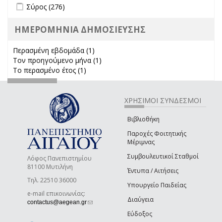
Apply Σύρος filter
Apply Σύρος filter
Σύρος (276)
ΗΜΕΡΟΜΗΝΙΑ ΔΗΜΟΣΙΕΥΣΗΣ
Περασμένη εβδομάδα (1)
Apply Περασμένη εβδομάδα filter
Τον προηγούμενο μήνα (1)
Apply Τον προηγούμενο μήνα
Το περασμένο έτος (1)
Apply Το περασμένο έτος filter
filter
ΧΡΗΣΙΜΟΙ ΣΥΝΔΕΣΜΟΙ
Βιβλιοθήκη
Παροχές Φοιτητικής
Μέριμνας
Συμβουλευτικοί Σταθμοί
Λόφος Πανεπιστημίου
81100 Μυτιλήνη
Έντυπα / Αιτήσεις
Τηλ. 22510 36000
Υπουργείο Παιδείας
e-mail επικοινωνίας:
Διαύγεια
(link sends e-mail)
contactus@aegean.gr
Εύδοξος