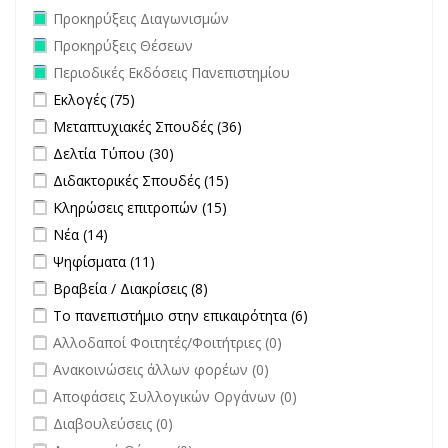
Remove Προκηρύξεις Διαγωνισμών filter
Προκηρύξεις Διαγωνισμών
Remove Προκηρύξεις Θέσεων filter
Προκηρύξεις Θέσεων
Remove Περιοδικές Εκδόσεις Πανεπιστημίου filter
Περιοδικές Εκδόσεις Πανεπιστημίου
Apply Εκλογές filter
Apply Εκλογές filter
Εκλογές (75)
Apply Μεταπτυχιακές Σπουδές filter
Apply Μεταπτυχιακές
Μεταπτυχιακές Σπουδές (36)
Σπουδές filter
Apply Δελτία Τύπου filter
Apply Δελτία Τύπου filter
Δελτία Τύπου (30)
Apply Διδακτορικές Σπουδές filter
Apply Διδακτορικές Σπουδές
Διδακτορικές Σπουδές (15)
filter
Apply Κληρώσεις επιτροπών filter
Apply Κληρώσεις επιτροπών
Κληρώσεις επιτροπών (15)
filter
Apply Νέα filter
Apply Νέα filter
Νέα (14)
Apply Ψηφίσματα filter
Apply Ψηφίσματα filter
Ψηφίσματα (11)
Apply Βραβεία / Διακρίσεις filter
Apply Βραβεία / Διακρίσεις filter
Βραβεία / Διακρίσεις (8)
Apply Το πανεπιστήμιο στην επικαιρότητα filter
Apply Το
Το πανεπιστήμιο στην επικαιρότητα (6)
πανεπιστήμιο στην
undefined
Αλλοδαποί Φοιτητές/Φοιτήτριες (0)
επικαιρότητα filter
undefined
Ανακοινώσεις άλλων φορέων (0)
undefined
Αποφάσεις Συλλογικών Οργάνων (0)
undefined
Διαβουλεύσεις (0)
undefined