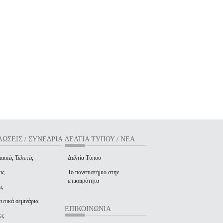
ΩΣΕΙΣ / ΣΥΝΕΔΡΙΑ
ΔΕΛΤΙΑ ΤΥΠΟΥ / ΝΕΑ
αϊκές Τελετές
Δελτία Τύπου
ις
Το πανεπιστήμιο στην
επικαιρότητα
ις
υτικά σεμινάρια
ΕΠΙΚΟΙΝΩΝΙΑ
ες