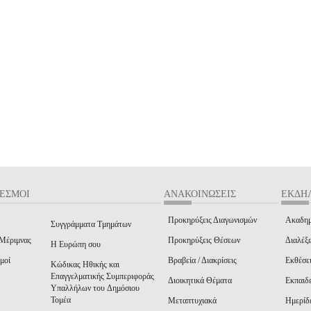
ΔΕΣΜΟΙ
ΑΝΑΚΟΙΝΩΣΕΙΣ
ΕΚΔΗΛ
Προκηρύξεις Διαγωνισμών
Ακαδημ
Συγγράμματα Τμημάτων
 Μέριμνας
Προκηρύξεις Θέσεων
Διαλέξε
Η Ευρώπη σου
μοί
Βραβεία / Διακρίσεις
Εκθέσε
Κώδικας Ηθικής και
Επαγγελματικής Συμπεριφοράς
Διοικητικά Θέματα
Εκπαιδε
Υπαλλήλων του Δημόσιου
Τομέα
Μεταπτυχιακά
Ημερίδ