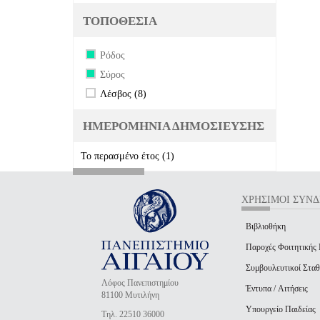
ΤΟΠΟΘΕΣΙΑ
Remove Ρόδος filter
Ρόδος
Remove Σύρος filter
Σύρος
Apply Λέσβος filter
Apply Λέσβος filter
Λέσβος (8)
ΗΜΕΡΟΜΗΝΙΑ ΔΗΜΟΣΙΕΥΣΗΣ
Το περασμένο έτος (1)
Apply Το περασμένο
έτος filter
ΧΡΗΣΙΜΟΙ ΣΥΝ
Βιβλιοθήκη
Παροχές Φοιτητικής
Συμβουλευτικοί Σταθ
Λόφος Πανεπιστημίου
Έντυπα / Αιτήσεις
81100 Μυτιλήνη
Υπουργείο Παιδείας
Τηλ. 22510 36000