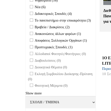
Ψηφίσματα (16)
επιτροπών filter
Apply Νέα filter
Apply Νέα filter
Νέα (6)
Διεθ
Apply Διδακτορικές Σπουδές filter
Apply
Διδακτορικές Σπουδές (4)
Πανε
Διδακτορικές
Apply Το πανεπιστήμιο στην επικαιρότητα
Apply Το
Το πανεπιστήμιο στην επικαιρότητα (3)
για 
Σπουδές filter
filter
πανεπιστήμιο
Apply Βραβεία / Διακρίσεις filter
Apply Βραβεία /
Βραβεία / Διακρίσεις (2)
στην
Διακρίσεις filter
Apply Ανακοινώσεις άλλων φορέων filter
Apply
Ανακοινώσεις άλλων φορέων (1)
επικαιρότητα
Ανακοινώσεις
filter
Apply Αποφάσεις Συλλογικών Οργάνων
Apply
Αποφάσεις Συλλογικών Οργάνων (1)
άλλων
filter
Αποφάσεις
Apply Προπτυχιακές Σπουδές filter
Apply
Προπτυχιακές Σπουδές (1)
φορέων filter
Συλλογικών
Προπτυχιακές
undefined
Αλλοδαποί Φοιτητές/Φοιτήτριες (0)
Οργάνων
Σπουδές filter
1O 
filter
undefined
Διαβουλεύσεις (0)
LIT
undefined
Διοικητικά Θέματα (0)
Περιο
undefined
10 Σε
Εκλογή Συμβουλίου Διοίκησης-Πρύτανη
(0)
undefined
Φοιτητική Μέριμνα (0)
Show more