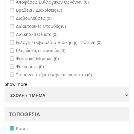
undefined
Αποφάσεις Συλλογικών Οργάνων (0)
undefined
Βραβεία / Διακρίσεις (0)
undefined
Διαβουλεύσεις (0)
undefined
Διδακτορικές Σπουδές (0)
undefined
Διοικητικά Θέματα (0)
undefined
Εκλογή Συμβουλίου Διοίκησης-Πρύτανη (0)
undefined
Κληρώσεις επιτροπών (0)
undefined
Φοιτητική Μέριμνα (0)
undefined
Ψηφίσματα (0)
undefined
Το πανεπιστήμιο στην επικαιρότητα (0)
Show more
ΤΟΠΟΘΕΣΙΑ
Remove Ρόδος filter
Ρόδος