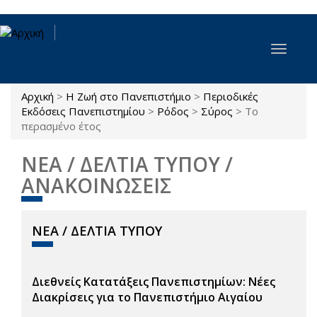
Παράκαμψη προς το κυρίως περιεχόμενο
Toggle
navigat
Αρχική
>
Η Ζωή στο Πανεπιστήμιο
>
Περιοδικές
Είστε εδώ
Εκδόσεις Πανεπιστημίου
>
Ρόδος
>
Σύρος
>
Το
περασμένο έτος
ΝΕΑ / ΔΕΛΤΙΑ ΤΥΠΟΥ /
ΑΝΑΚΟΙΝΩΣΕΙΣ
ΝΕΑ / ΔΕΛΤΙΑ ΤΥΠΟΥ
Διεθνείς Κατατάξεις Πανεπιστημίων: Νέες
Διακρίσεις για το Πανεπιστήμιο Αιγαίου