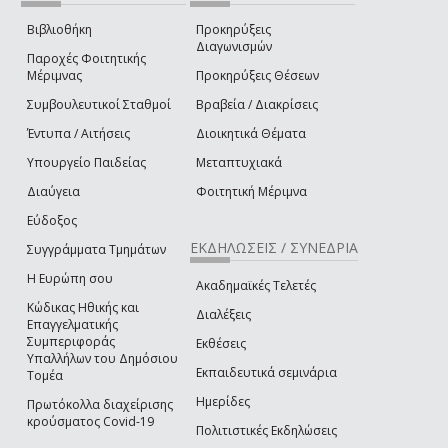
Βιβλιοθήκη
Προκηρύξεις
Διαγωνισμών
Παροχές Φοιτητικής
Μέριμνας
Προκηρύξεις Θέσεων
Συμβουλευτικοί Σταθμοί
Βραβεία / Διακρίσεις
Έντυπα / Αιτήσεις
Διοικητικά Θέματα
Υπουργείο Παιδείας
Μεταπτυχιακά
Διαύγεια
Φοιτητική Μέριμνα
Εύδοξος
ΕΚΔΗΛΩΣΕΙΣ / ΣΥΝΕΔΡΙΑ
Συγγράμματα Τμημάτων
Η Ευρώπη σου
Ακαδημαϊκές Τελετές
Κώδικας Ηθικής και
Διαλέξεις
Επαγγελματικής
Συμπεριφοράς
Εκθέσεις
Υπαλλήλων του Δημόσιου
Εκπαιδευτικά σεμινάρια
Τομέα
Ημερίδες
Πρωτόκολλα διαχείρισης
κρούσματος Covid-19
Πολιτιστικές Εκδηλώσεις