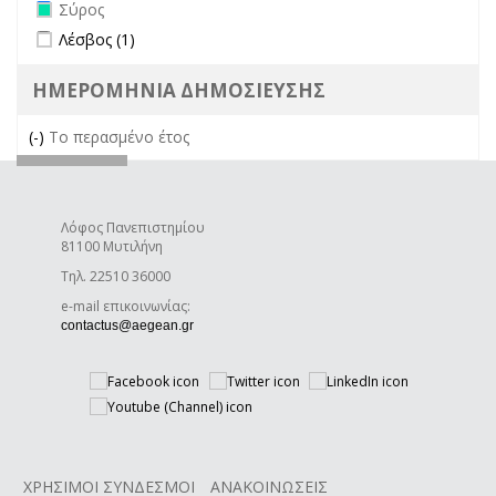
Remove Σύρος filter
Σύρος
Apply Λέσβος filter
Apply Λέσβος filter
Λέσβος (1)
ΗΜΕΡΟΜΗΝΙΑ ΔΗΜΟΣΙΕΥΣΗΣ
(-)
Remove Το περασμένο έτος filter
Το περασμένο έτος
Λόφος Πανεπιστημίου
81100 Μυτιλήνη
Τηλ. 22510 36000
e-mail επικοινωνίας:
(link sends e-mail)
contactus@aegean.gr
ΧΡΗΣΙΜΟΙ ΣΥΝΔΕΣΜΟΙ
ΑΝΑΚΟΙΝΩΣΕΙΣ