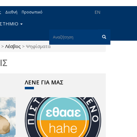
EN
ς
Διεθνή
Προσωπικό
ΙΣΤΗΜΙΟ
Φόρμα
>
Λέσβος
>
Ψηφίσματα
αναζήτησης
Αναζήτηση
ΙΣ
ΛΕΝΕ ΓΙΑ ΜΑΣ