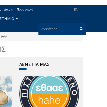
EN
ς
Διεθνή
Προσωπικό
ΙΣΤΗΜΙΟ
Φόρμα
σεων
αναζήτησης
Αναζήτηση
ΙΣ
ΛΕΝΕ ΓΙΑ ΜΑΣ