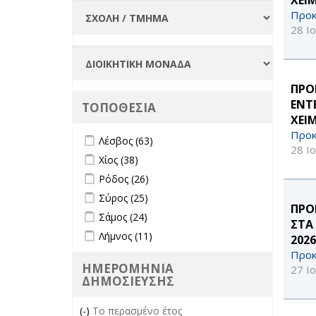
Προκ
28 Ι
ΠΡΟ
ΕΝΤ
ΤΟΠΟΘΕΣΙΑ
ΧΕΙ
Προκ
Apply Λέσβος filter
Apply Λέσβος filter
Λέσβος (63)
28 Ι
Apply Χίος filter
Apply Χίος filter
Χίος (38)
Apply Ρόδος filter
Apply Ρόδος filter
Ρόδος (26)
Apply Σύρος filter
Apply Σύρος filter
Σύρος (25)
ΠΡΟ
Apply Σάμος filter
Apply Σάμος filter
Σάμος (24)
ΣΤΑ
Apply Λήμνος filter
Apply Λήμνος filter
Λήμνος (11)
2026
Προκ
ΗΜΕΡΟΜΗΝΙΑ
27 Ι
ΔΗΜΟΣΙΕΥΣΗΣ
(-)
Remove Το περασμένο έτος filter
Το περασμένο έτος