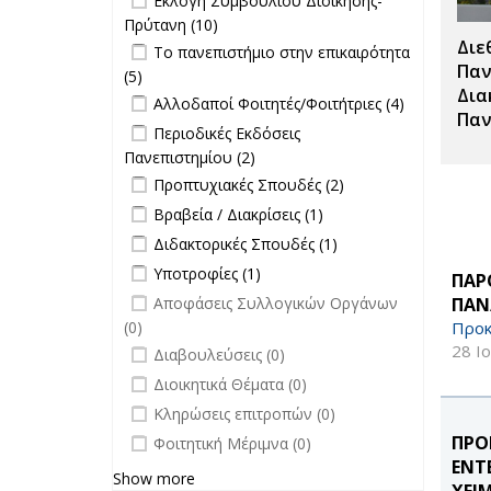
Εκλογή Συμβουλίου Διοίκησης-
Σπουδές filter
Πρύτανη filter
Πρύτανη (10)
Apply Εκλογή Συμβουλίου
Διε
Apply Το πανεπιστήμιο στην
Διοίκησης-Πρύτανη filter
Το πανεπιστήμιο στην επικαιρότητα
επικαιρότητα filter
Παν
(5)
Apply Το πανεπιστήμιο στην
Δια
Apply Αλλοδαποί Φοιτητές/
επικαιρότητα filter
Apply
Αλλοδαποί Φοιτητές/Φοιτήτριες (4)
Παν
Φοιτήτριες filter
Αλλοδαποί
Apply Περιοδικές Εκδόσεις
Περιοδικές Εκδόσεις
Φοιτητές/
Πανεπιστημίου filter
Πανεπιστημίου (2)
Apply Περιοδικές
Φοιτήτριες
Apply Προπτυχιακές Σπουδές filter
Εκδόσεις
Apply
Προπτυχιακές Σπουδές (2)
filter
Πανεπιστημίου filter
Προπτυχιακές
Apply Βραβεία / Διακρίσεις filter
Apply
Βραβεία / Διακρίσεις (1)
Σπουδές filter
Βραβεία /
Apply Διδακτορικές Σπουδές filter
Apply
Διδακτορικές Σπουδές (1)
Διακρίσεις
Διδακτορικές
Apply Υποτροφίες filter
Apply Υποτροφίες filter
Υποτροφίες (1)
filter
ΠΑΡ
Σπουδές
undefined
ΠΑΝ
Αποφάσεις Συλλογικών Οργάνων
filter
Προκ
(0)
undefined
28 Ι
Διαβουλεύσεις (0)
undefined
Διοικητικά Θέματα (0)
undefined
Κληρώσεις επιτροπών (0)
undefined
ΠΡΟ
Φοιτητική Μέριμνα (0)
ΕΝΤ
Show more
ΧΕΙ