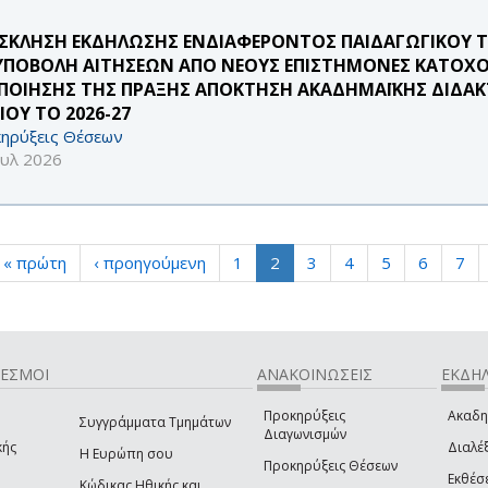
ΣΚΛΗΣΗ ΕΚΔΗΛΩΣΗΣ ΕΝΔΙΑΦΕΡΟΝΤΟΣ ΠΑΙΔΑΓΩΓΙΚΟΥ 
 ΥΠΟΒΟΛΗ ΑΙΤΗΣΕΩΝ ΑΠΟ ΝΕΟΥΣ ΕΠΙΣΤΗΜΟΝΕΣ ΚΑΤΟΧΟ
ΠΟΙΗΣΗΣ ΤΗΣ ΠΡΑΞΗΣ ΑΠΟΚΤΗΣΗ ΑΚΑΔΗΜΑΪΚΗΣ ΔΙΔΑΚΤ
ΙΟΥ ΤΟ 2026-27
ηρύξεις Θέσεων
ουλ 2026
« πρώτη
‹ προηγούμενη
1
2
3
4
5
6
7
ΔΕΣΜΟΙ
ΑΝΑΚΟΙΝΩΣΕΙΣ
ΕΚΔΗΛ
Προκηρύξεις
Ακαδη
Συγγράμματα Τμημάτων
Διαγωνισμών
κής
Διαλέξ
Η Ευρώπη σου
Προκηρύξεις Θέσεων
Εκθέσ
Κώδικας Ηθικής και