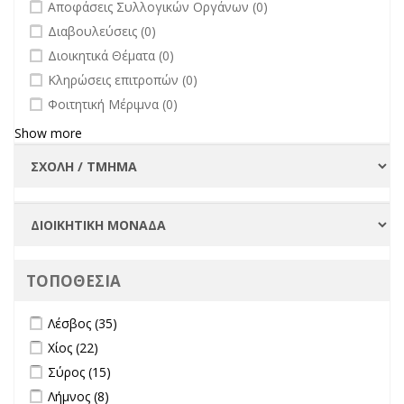
undefined
Αποφάσεις Συλλογικών Οργάνων (0)
undefined
Διαβουλεύσεις (0)
undefined
Διοικητικά Θέματα (0)
undefined
Κληρώσεις επιτροπών (0)
undefined
Φοιτητική Μέριμνα (0)
Show more
ΤΟΠΟΘΕΣΙΑ
Apply Λέσβος filter
Apply Λέσβος filter
Λέσβος (35)
Apply Χίος filter
Apply Χίος filter
Χίος (22)
Apply Σύρος filter
Apply Σύρος filter
Σύρος (15)
Apply Λήμνος filter
Apply Λήμνος filter
Λήμνος (8)