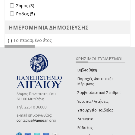
Apply Σάμος filter
Apply Σάμος filter
Σάμος (8)
Apply Ρόδος filter
Apply Ρόδος filter
Ρόδος (5)
ΗΜΕΡΟΜΗΝΙΑ ΔΗΜΟΣΙΕΥΣΗΣ
(-)
Remove Το περασμένο έτος filter
Το περασμένο έτος
ΧΡΗΣΙΜΟΙ ΣΥΝΔΕΣΜΟΙ
Βιβλιοθήκη
Παροχές Φοιτητικής
Μέριμνας
Συμβουλευτικοί Σταθμοί
Λόφος Πανεπιστημίου
81100 Μυτιλήνη
Έντυπα / Αιτήσεις
Τηλ. 22510 36000
Υπουργείο Παιδείας
e-mail επικοινωνίας:
Διαύγεια
(link sends e-mail)
contactus@aegean.gr
Εύδοξος