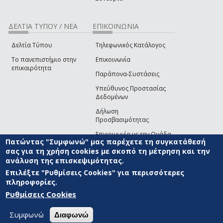
ΔΕΛΤΙΑ ΤΥΠΟΥ / ΝΕΑ
ΕΠΙΚΟΙΝΩΝΙΑ
Δελτία Τύπου
Τηλεφωνικός Κατάλογος
Το πανεπιστήμιο στην
Επικοινωνία
επικαιρότητα
Παράπονα-Συστάσεις
Υπεύθυνος Προστασίας
Δεδομένων
Δήλωση
Προσβασιμότητας
Επικοινωνία με την Ομάδα
Πατώντας "Συμφωνώ" μας παρέχετε τη συγκατάθεσή
Ανάπτυξης του site
(link sends e-mail)
σας για τη χρήση cookies με σκοπό τη μέτρηση και την
ανάλυση της επισκεψιμότητας.
© ΠΑΝΕΠΙΣΤΗΜΙΟ ΑΙΓΑΙΟΥ
ΟΡΟΙ ΧΡΗΣΗΣ
ΠΟΛΙΤΙΚΗ COOKIES
ΟΜΑΔΑ
ΑΝΑΠΤΥΞΗΣ
Επιλέξτε "Ρυθμίσεις Cookies" για περισσότερες
πληροφορίες.
Ρυθμίσεις Cookies
Συμφωνώ
Διαφωνώ