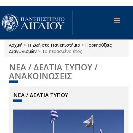
Παράκαμψη προς το κυρίως περιεχόμενο
Toggle
navigat
Αρχική
>
Η Ζωή στο Πανεπιστήμιο
>
Προκηρύξεις
Είστε εδώ
Διαγωνισμών
>
Το περασμένο έτος
ΝΕΑ / ΔΕΛΤΙΑ ΤΥΠΟΥ /
ΑΝΑΚΟΙΝΩΣΕΙΣ
ΝΕΑ / ΔΕΛΤΙΑ ΤΥΠΟΥ