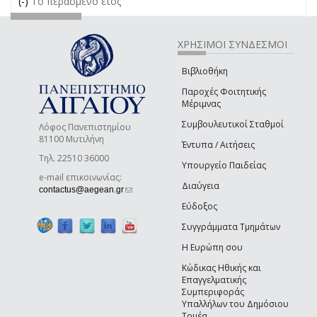
(-)
Remove Το περασμένο έτος filter
Το περασμένο έτος
ΧΡΗΣΙΜΟΙ ΣΥΝΔΕΣΜΟΙ
Βιβλιοθήκη
Παροχές Φοιτητικής
Μέριμνας
Συμβουλευτικοί Σταθμοί
Λόφος Πανεπιστημίου
81100 Μυτιλήνη
Έντυπα / Αιτήσεις
Τηλ. 22510 36000
Υπουργείο Παιδείας
e-mail επικοινωνίας:
Διαύγεια
(link sends e-mail)
contactus@aegean.gr
Εύδοξος
Συγγράμματα Τμημάτων
Η Ευρώπη σου
Κώδικας Ηθικής και
Επαγγελματικής
Συμπεριφοράς
Υπαλλήλων του Δημόσιου
Τομέα