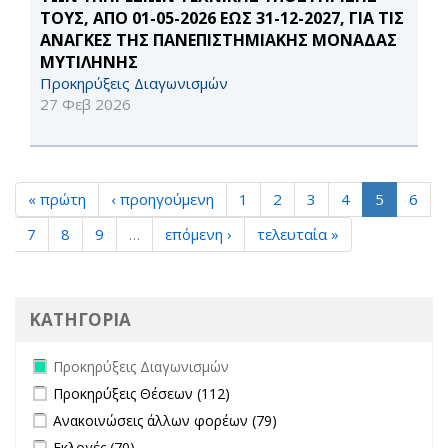
ΤΟΥΣ, ΑΠΟ 01-05-2026 ΕΩΣ 31-12-2027, ΓΙΑ ΤΙΣ
ΑΝΑΓΚΕΣ ΤΗΣ ΠΑΝΕΠΙΣΤΗΜΙΑΚΗΣ ΜΟΝΑΔΑΣ
ΜΥΤΙΛΗΝΗΣ
Προκηρύξεις Διαγωνισμών
27 Φεβ 2026
« πρώτη
‹ προηγούμενη
1
2
3
4
5
6
7
8
9
…
επόμενη ›
τελευταία »
ΚΑΤΗΓΟΡΙΑ
Remove Προκηρύξεις Διαγωνισμών filter
Προκηρύξεις Διαγωνισμών
Apply Προκηρύξεις Θέσεων filter
Apply Προκηρύξεις Θέσεων
Προκηρύξεις Θέσεων (112)
filter
Apply Ανακοινώσεις άλλων φορέων filter
Apply Ανακοινώσεις
Ανακοινώσεις άλλων φορέων (79)
άλλων φορέων filter
Apply Εκλογές filter
Apply Εκλογές filter
Εκλογές (70)