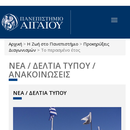
Παράκαμψη προς το κυρίως περιεχόμενο
Toggle
navigat
Αρχική
>
Η Ζωή στο Πανεπιστήμιο
>
Προκηρύξεις
Είστε εδώ
Διαγωνισμών
>
Το περασμένο έτος
ΝΕΑ / ΔΕΛΤΙΑ ΤΥΠΟΥ /
ΑΝΑΚΟΙΝΩΣΕΙΣ
ΝΕΑ / ΔΕΛΤΙΑ ΤΥΠΟΥ