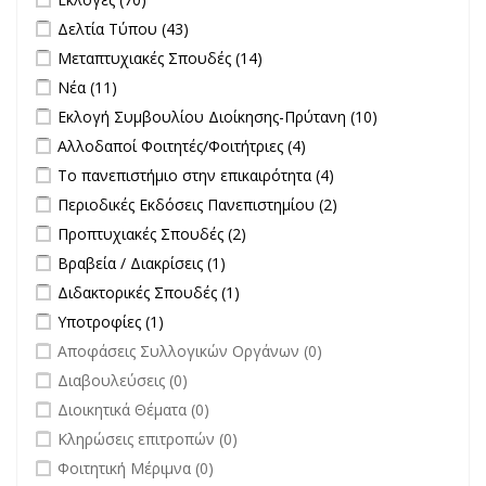
Apply Δελτία Τύπου filter
Apply Δελτία Τύπου filter
Δελτία Τύπου (43)
Apply Μεταπτυχιακές Σπουδές filter
Apply Μεταπτυχιακές
Μεταπτυχιακές Σπουδές (14)
Σπουδές filter
Apply Νέα filter
Apply Νέα filter
Νέα (11)
Apply Εκλογή Συμβουλίου Διοίκησης-Πρύτανη filter
Apply
Εκλογή Συμβουλίου Διοίκησης-Πρύτανη (10)
Εκλογή
Apply Αλλοδαποί Φοιτητές/Φοιτήτριες filter
Apply Αλλοδαποί
Αλλοδαποί Φοιτητές/Φοιτήτριες (4)
Συμβουλίου
Φοιτητές/Φοιτήτριες
Apply Το πανεπιστήμιο στην επικαιρότητα filter
Apply Το
Το πανεπιστήμιο στην επικαιρότητα (4)
Διοίκησης-
filter
πανεπιστήμιο στην
Πρύτανη
Apply Περιοδικές Εκδόσεις Πανεπιστημίου filter
Apply Περιοδικές
Περιοδικές Εκδόσεις Πανεπιστημίου (2)
επικαιρότητα filter
filter
Εκδόσεις
Apply Προπτυχιακές Σπουδές filter
Apply Προπτυχιακές Σπουδές
Προπτυχιακές Σπουδές (2)
Πανεπιστημίου
filter
Apply Βραβεία / Διακρίσεις filter
Apply Βραβεία / Διακρίσεις filter
Βραβεία / Διακρίσεις (1)
filter
Apply Διδακτορικές Σπουδές filter
Apply Διδακτορικές Σπουδές
Διδακτορικές Σπουδές (1)
filter
Apply Υποτροφίες filter
Apply Υποτροφίες filter
Υποτροφίες (1)
undefined
Αποφάσεις Συλλογικών Οργάνων (0)
undefined
Διαβουλεύσεις (0)
undefined
Διοικητικά Θέματα (0)
undefined
Κληρώσεις επιτροπών (0)
undefined
Φοιτητική Μέριμνα (0)