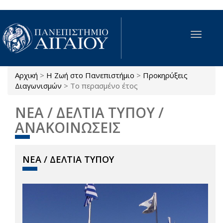
Παράκαμψη προς το κυρίως περιεχόμενο
Toggle
navigat
Αρχική
>
Η Ζωή στο Πανεπιστήμιο
>
Προκηρύξεις
Είστε εδώ
Διαγωνισμών
>
Το περασμένο έτος
ΝΕΑ / ΔΕΛΤΙΑ ΤΥΠΟΥ /
ΑΝΑΚΟΙΝΩΣΕΙΣ
ΝΕΑ / ΔΕΛΤΙΑ ΤΥΠΟΥ