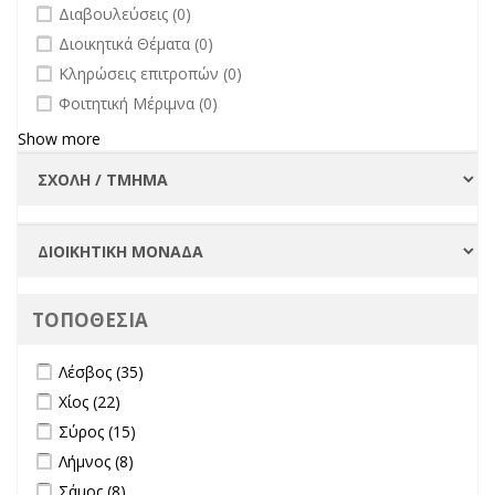
undefined
Διαβουλεύσεις (0)
undefined
Διοικητικά Θέματα (0)
undefined
Κληρώσεις επιτροπών (0)
undefined
Φοιτητική Μέριμνα (0)
Show more
ΤΟΠΟΘΕΣΙΑ
Apply Λέσβος filter
Apply Λέσβος filter
Λέσβος (35)
Apply Χίος filter
Apply Χίος filter
Χίος (22)
Apply Σύρος filter
Apply Σύρος filter
Σύρος (15)
Apply Λήμνος filter
Apply Λήμνος filter
Λήμνος (8)
Apply Σάμος filter
Apply Σάμος filter
Σάμος (8)