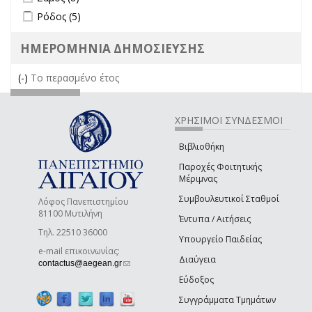
Apply Ρόδος filter
Apply Ρόδος filter
Ρόδος (5)
ΗΜΕΡΟΜΗΝΙΑ ΔΗΜΟΣΙΕΥΣΗΣ
(-)
Remove Το περασμένο έτος filter
Το περασμένο έτος
ΧΡΗΣΙΜΟΙ ΣΥΝΔΕΣΜΟΙ
Βιβλιοθήκη
Παροχές Φοιτητικής
Μέριμνας
Συμβουλευτικοί Σταθμοί
Λόφος Πανεπιστημίου
81100 Μυτιλήνη
Έντυπα / Αιτήσεις
Τηλ. 22510 36000
Υπουργείο Παιδείας
e-mail επικοινωνίας:
Διαύγεια
(link sends e-mail)
contactus@aegean.gr
Εύδοξος
Συγγράμματα Τμημάτων