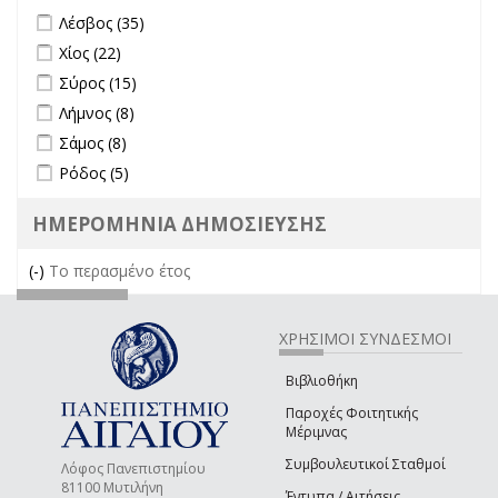
Apply Λέσβος filter
Apply Λέσβος filter
Λέσβος (35)
Apply Χίος filter
Apply Χίος filter
Χίος (22)
Apply Σύρος filter
Apply Σύρος filter
Σύρος (15)
Apply Λήμνος filter
Apply Λήμνος filter
Λήμνος (8)
Apply Σάμος filter
Apply Σάμος filter
Σάμος (8)
Apply Ρόδος filter
Apply Ρόδος filter
Ρόδος (5)
ΗΜΕΡΟΜΗΝΙΑ ΔΗΜΟΣΙΕΥΣΗΣ
(-)
Remove Το περασμένο έτος filter
Το περασμένο έτος
ΧΡΗΣΙΜΟΙ ΣΥΝΔΕΣΜΟΙ
Βιβλιοθήκη
Παροχές Φοιτητικής
Μέριμνας
Συμβουλευτικοί Σταθμοί
Λόφος Πανεπιστημίου
81100 Μυτιλήνη
Έντυπα / Αιτήσεις