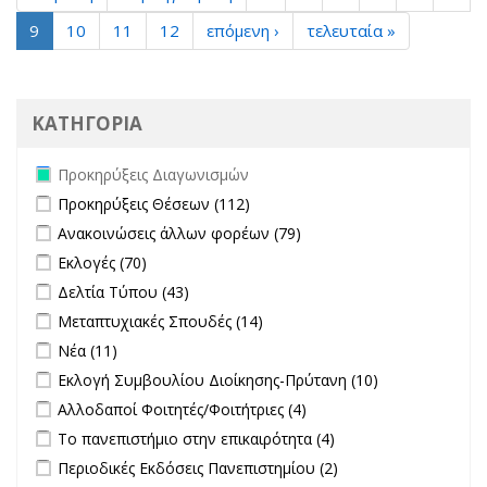
9
10
11
12
επόμενη ›
τελευταία »
ΚΑΤΗΓΟΡΙΑ
Remove Προκηρύξεις Διαγωνισμών filter
Προκηρύξεις Διαγωνισμών
Apply Προκηρύξεις Θέσεων filter
Apply Προκηρύξεις Θέσεων
Προκηρύξεις Θέσεων (112)
filter
Apply Ανακοινώσεις άλλων φορέων filter
Apply Ανακοινώσεις
Ανακοινώσεις άλλων φορέων (79)
άλλων φορέων filter
Apply Εκλογές filter
Apply Εκλογές filter
Εκλογές (70)
Apply Δελτία Τύπου filter
Apply Δελτία Τύπου filter
Δελτία Τύπου (43)
Apply Μεταπτυχιακές Σπουδές filter
Apply Μεταπτυχιακές
Μεταπτυχιακές Σπουδές (14)
Σπουδές filter
Apply Νέα filter
Apply Νέα filter
Νέα (11)
Apply Εκλογή Συμβουλίου Διοίκησης-Πρύτανη filter
Apply
Εκλογή Συμβουλίου Διοίκησης-Πρύτανη (10)
Εκλογή
Apply Αλλοδαποί Φοιτητές/Φοιτήτριες filter
Apply Αλλοδαποί
Αλλοδαποί Φοιτητές/Φοιτήτριες (4)
Συμβουλίου
Φοιτητές/Φοιτήτριες
Apply Το πανεπιστήμιο στην επικαιρότητα filter
Apply Το
Το πανεπιστήμιο στην επικαιρότητα (4)
Διοίκησης-
filter
πανεπιστήμιο στην
Πρύτανη
Apply Περιοδικές Εκδόσεις Πανεπιστημίου filter
Apply Περιοδικές
Περιοδικές Εκδόσεις Πανεπιστημίου (2)
επικαιρότητα filter
filter
Εκδόσεις