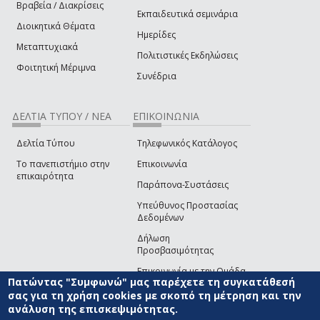
Βραβεία / Διακρίσεις
Εκπαιδευτικά σεμινάρια
Διοικητικά Θέματα
Ημερίδες
Μεταπτυχιακά
Πολιτιστικές Εκδηλώσεις
Φοιτητική Μέριμνα
Συνέδρια
ΔΕΛΤΙΑ ΤΥΠΟΥ / ΝΕΑ
ΕΠΙΚΟΙΝΩΝΙΑ
Δελτία Τύπου
Τηλεφωνικός Κατάλογος
Το πανεπιστήμιο στην
Επικοινωνία
επικαιρότητα
Παράπονα-Συστάσεις
Υπεύθυνος Προστασίας
Δεδομένων
Δήλωση
Προσβασιμότητας
Επικοινωνία με την Ομάδα
Πατώντας "Συμφωνώ" μας παρέχετε τη συγκατάθεσή
Ανάπτυξης του site
(link sends e-mail)
σας για τη χρήση cookies με σκοπό τη μέτρηση και την
ανάλυση της επισκεψιμότητας.
© ΠΑΝΕΠΙΣΤΗΜΙΟ ΑΙΓΑΙΟΥ
ΟΡΟΙ ΧΡΗΣΗΣ
ΠΟΛΙΤΙΚΗ COOKIES
ΟΜΑΔΑ