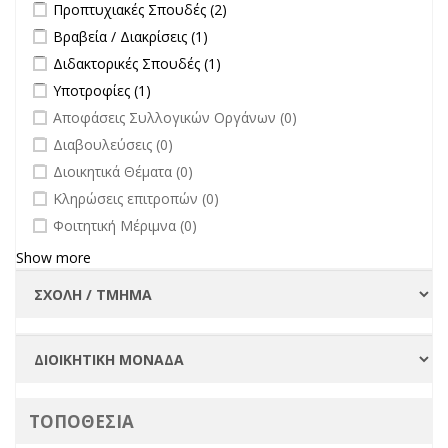
Apply Προπτυχιακές Σπουδές filter
Apply Προπτυχιακές Σπουδές
Προπτυχιακές Σπουδές (2)
Πανεπιστημίου
filter
Apply Βραβεία / Διακρίσεις filter
Apply Βραβεία / Διακρίσεις filter
Βραβεία / Διακρίσεις (1)
filter
Apply Διδακτορικές Σπουδές filter
Apply Διδακτορικές Σπουδές
Διδακτορικές Σπουδές (1)
filter
Apply Υποτροφίες filter
Apply Υποτροφίες filter
Υποτροφίες (1)
undefined
Αποφάσεις Συλλογικών Οργάνων (0)
undefined
Διαβουλεύσεις (0)
undefined
Διοικητικά Θέματα (0)
undefined
Κληρώσεις επιτροπών (0)
undefined
Φοιτητική Μέριμνα (0)
Show more
ΤΟΠΟΘΕΣΙΑ