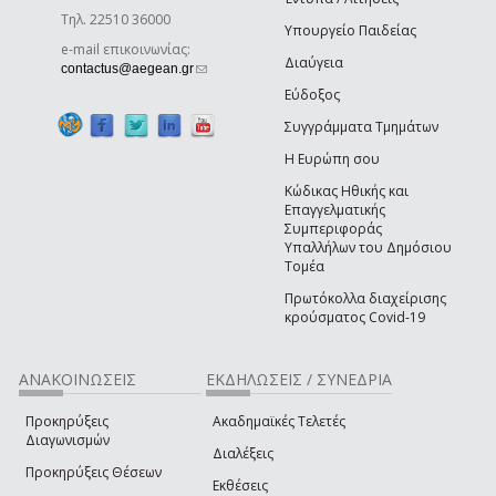
Τηλ. 22510 36000
Υπουργείο Παιδείας
e-mail επικοινωνίας:
Διαύγεια
(link sends e-mail)
contactus@aegean.gr
Εύδοξος
Συγγράμματα Τμημάτων
Η Ευρώπη σου
Κώδικας Ηθικής και
Επαγγελματικής
Συμπεριφοράς
Υπαλλήλων του Δημόσιου
Τομέα
Πρωτόκολλα διαχείρισης
κρούσματος Covid-19
ΑΝΑΚΟΙΝΩΣΕΙΣ
ΕΚΔΗΛΩΣΕΙΣ / ΣΥΝΕΔΡΙΑ
Προκηρύξεις
Ακαδημαϊκές Τελετές
Διαγωνισμών
Διαλέξεις
Προκηρύξεις Θέσεων
Εκθέσεις