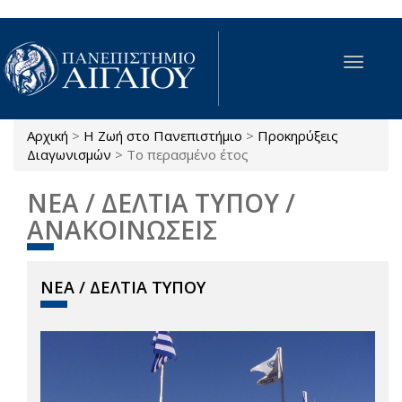
Παράκαμψη προς το κυρίως περιεχόμενο
Toggle
navigat
Αρχική
>
Η Ζωή στο Πανεπιστήμιο
>
Προκηρύξεις
Είστε εδώ
Διαγωνισμών
>
Το περασμένο έτος
ΝΕΑ / ΔΕΛΤΙΑ ΤΥΠΟΥ /
ΑΝΑΚΟΙΝΩΣΕΙΣ
ΝΕΑ / ΔΕΛΤΙΑ ΤΥΠΟΥ