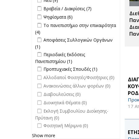
Νέα (9)
filter
Σπουδές
Apply Βραβεία / Διακρίσεις filter
Apply
Βραβεία / Διακρίσεις (7)
filter
Διε
Βραβεία /
Apply Ψηφίσματα filter
Apply Ψηφίσματα filter
Ψηφίσματα (6)
Διακρίσεις
Παν
Apply Το πανεπιστήμιο στην
Το πανεπιστήμιο στην επικαιρότητα
filter
Δια
επικαιρότητα filter
(4)
Apply Το πανεπιστήμιο στην
Παν
Apply Αποφάσεις Συλλογικών
επικαιρότητα filter
Αποφάσεις Συλλογικών Οργάνων
Οργάνων filter
(1)
Apply Αποφάσεις Συλλογικών
Apply Περιοδικές Εκδόσεις
Οργάνων filter
Περιοδικές Εκδόσεις
Πανεπιστημίου filter
Πανεπιστημίου (1)
Apply Περιοδικές
Apply Προπτυχιακές Σπουδές filter
Εκδόσεις
Apply
Προπτυχιακές Σπουδές (1)
Πανεπιστημίου filter
Προπτυχιακές
undefined
Αλλοδαποί Φοιτητές/Φοιτήτριες (0)
ΔΙΑ
Σπουδές filter
undefined
ΚΟΥ
Ανακοινώσεις άλλων φορέων (0)
ΡΟΔ
undefined
Διαβουλεύσεις (0)
Προκ
undefined
Διοικητικά Θέματα (0)
17 Α
undefined
Εκλογή Συμβουλίου Διοίκησης-
Πρύτανη (0)
undefined
Φοιτητική Μέριμνα (0)
ΕΤΗ
Show more
Προκ