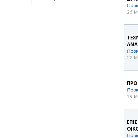
περασμένο έτος
Προκ
filter
26 Μ
ΤΕΧ
ΑΝΑ
Προκ
22 Μ
ΠΡΟ
Προκ
19 Μ
ΕΠΙ
ΟΙΚ
Προκ