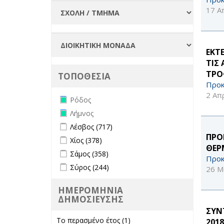
17 Α
ΕΚΤ
ΤΙΣ
ΤΡΟ
ΤΟΠΟΘΕΣΙΑ
Προκ
2 Απ
Remove Ρόδος filter
Ρόδος
Remove Λήμνος filter
Λήμνος
Apply Λέσβος filter
Apply Λέσβος filter
Λέσβος (717)
ΠΡΟ
Apply Χίος filter
Apply Χίος filter
Χίος (378)
ΘΕΡ
Apply Σάμος filter
Apply Σάμος filter
Σάμος (358)
Προκ
Apply Σύρος filter
Apply Σύρος filter
Σύρος (244)
26 Μ
ΗΜΕΡΟΜΗΝΙΑ
ΔΗΜΟΣΙΕΥΣΗΣ
ΣΥΝ
Το περασμένο έτος (1)
Apply Το
2018