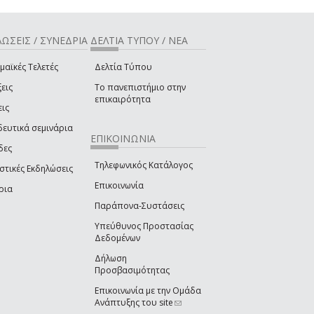
ΩΣΕΙΣ / ΣΥΝΕΔΡΙΑ
ΔΕΛΤΙΑ ΤΥΠΟΥ / ΝΕΑ
μαϊκές Τελετές
Δελτία Τύπου
εις
Το πανεπιστήμιο στην
επικαιρότητα
εις
δευτικά σεμινάρια
ΕΠΙΚΟΙΝΩΝΙΑ
δες
Τηλεφωνικός Κατάλογος
στικές Εκδηλώσεις
Επικοινωνία
ρια
Παράπονα-Συστάσεις
Υπεύθυνος Προστασίας
Δεδομένων
Δήλωση
Προσβασιμότητας
Επικοινωνία με την Ομάδα
Ανάπτυξης του site
(link sends e-mail)