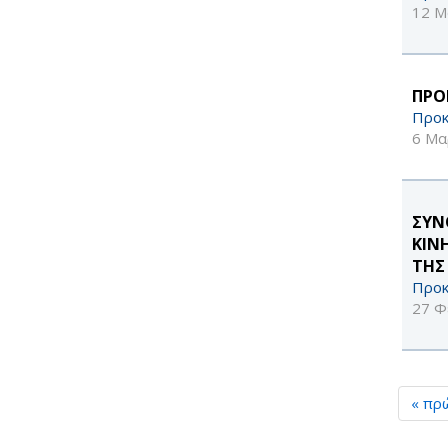
12 Μ
ΠΡΟ
Προκ
6 Μα
ΣΥΝ
ΚΙΝ
ΤΗΣ
Προκ
27 Φ
« πρ