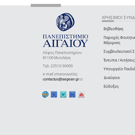
ΧΡΗΣΙΜΟΙ ΣΥΝ
Βιβλιοθήκη
Παροχές Φοιτητι
Μέριμνας
Συμβουλευτικοί 
Λόφος Πανεπιστημίου
81100 Μυτιλήνη
Έντυπα / Αιτήσεις
Τηλ. 22510 36000
Υπουργείο Παιδε
e-mail επικοινωνίας:
Διαύγεια
(link sends e-mail)
contactus@aegean.gr
Εύδοξος