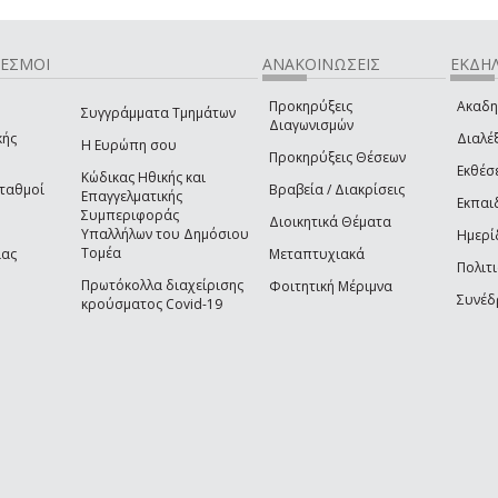
ΔΕΣΜΟΙ
ΑΝΑΚΟΙΝΩΣΕΙΣ
ΕΚΔΗΛ
Προκηρύξεις
Ακαδη
Συγγράμματα Τμημάτων
Διαγωνισμών
κής
Διαλέξ
Η Ευρώπη σου
Προκηρύξεις Θέσεων
Εκθέσ
Κώδικας Ηθικής και
Σταθμοί
Βραβεία / Διακρίσεις
Επαγγελματικής
Εκπαι
Συμπεριφοράς
Διοικητικά Θέματα
Υπαλλήλων του Δημόσιου
Ημερί
Τομέα
ίας
Μεταπτυχιακά
Πολιτι
Πρωτόκολλα διαχείρισης
Φοιτητική Μέριμνα
Συνέδ
κρούσματος Covid-19