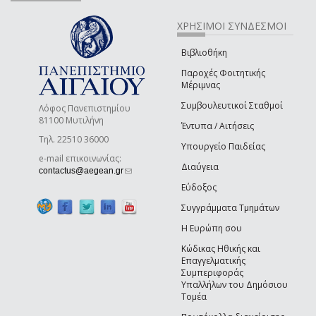
ΧΡΗΣΙΜΟΙ ΣΥΝΔΕΣΜΟΙ
Βιβλιοθήκη
Παροχές Φοιτητικής
Μέριμνας
Συμβουλευτικοί Σταθμοί
Λόφος Πανεπιστημίου
81100 Μυτιλήνη
Έντυπα / Αιτήσεις
Τηλ. 22510 36000
Υπουργείο Παιδείας
e-mail επικοινωνίας:
Διαύγεια
(link sends e-mail)
contactus@aegean.gr
Εύδοξος
Συγγράμματα Τμημάτων
Η Ευρώπη σου
Κώδικας Ηθικής και
Επαγγελματικής
Συμπεριφοράς
Υπαλλήλων του Δημόσιου
Τομέα