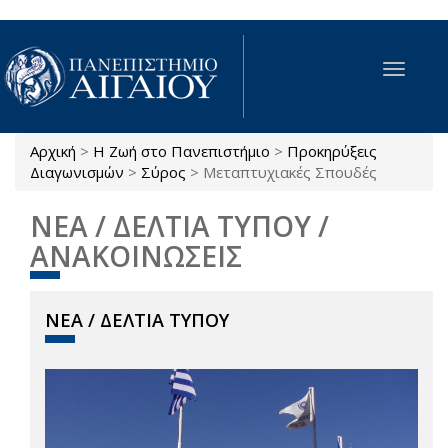
Παράκαμψη προς το κυρίως περιεχόμενο
Toggle
navigat
Αρχική
>
Η Ζωή στο Πανεπιστήμιο
>
Προκηρύξεις
Είστε εδώ
Διαγωνισμών
>
Σύρος
>
Μεταπτυχιακές Σπουδές
ΝΕΑ / ΔΕΛΤΙΑ ΤΥΠΟΥ /
ΑΝΑΚΟΙΝΩΣΕΙΣ
ΝΕΑ / ΔΕΛΤΙΑ ΤΥΠΟΥ