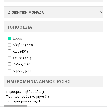
ΤΟΠΟΘΕΣΙΑ
Remove Σύρος filter
Σύρος
Apply Λέσβος filter
Apply Λέσβος filter
Λέσβος (779)
Apply Χίος filter
Apply Χίος filter
Χίος (401)
Apply Σάμος filter
Apply Σάμος filter
Σάμος (371)
Apply Ρόδος filter
Apply Ρόδος filter
Ρόδος (340)
Apply Λήμνος filter
Apply Λήμνος filter
Λήμνος (255)
ΗΜΕΡΟΜΗΝΙΑ ΔΗΜΟΣΙΕΥΣΗΣ
Περασμένη εβδομάδα (1)
Apply Περασμένη εβδομάδα filter
Τον προηγούμενο μήνα (1)
Apply Τον προηγούμενο μήνα
Το περασμένο έτος (1)
Apply Το περασμένο έτος filter
filter