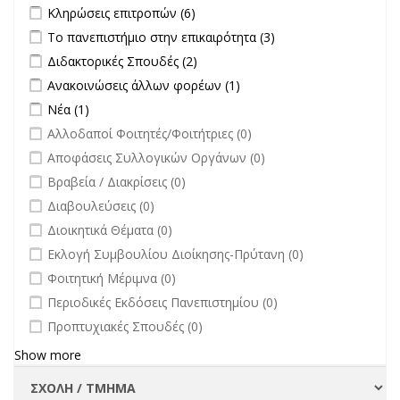
Apply Κληρώσεις επιτροπών filter
Apply Κληρώσεις επιτροπών
Κληρώσεις επιτροπών (6)
filter
Apply Το πανεπιστήμιο στην επικαιρότητα filter
Apply Το
Το πανεπιστήμιο στην επικαιρότητα (3)
πανεπιστήμιο στην
Apply Διδακτορικές Σπουδές filter
Apply Διδακτορικές Σπουδές
Διδακτορικές Σπουδές (2)
επικαιρότητα filter
filter
Apply Ανακοινώσεις άλλων φορέων filter
Apply Ανακοινώσεις
Ανακοινώσεις άλλων φορέων (1)
άλλων φορέων filter
Apply Νέα filter
Apply Νέα filter
Νέα (1)
undefined
Αλλοδαποί Φοιτητές/Φοιτήτριες (0)
undefined
Αποφάσεις Συλλογικών Οργάνων (0)
undefined
Βραβεία / Διακρίσεις (0)
undefined
Διαβουλεύσεις (0)
undefined
Διοικητικά Θέματα (0)
undefined
Εκλογή Συμβουλίου Διοίκησης-Πρύτανη (0)
undefined
Φοιτητική Μέριμνα (0)
undefined
Περιοδικές Εκδόσεις Πανεπιστημίου (0)
undefined
Προπτυχιακές Σπουδές (0)
Show more