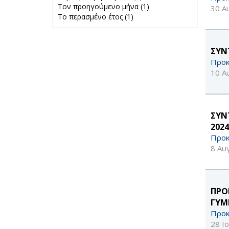
Τον προηγούμενο μήνα (1)
Περασμένη
Apply Τον
30 Α
Το περασμένο έτος (1)
Apply Το
εβδομάδα filter
προηγούμενο
περασμένο έτος
μήνα filter
filter
ΣΥΝ
Προκ
10 Α
ΣΥΝ
2024
Προκ
8 Αυ
ΠΡΟ
ΓΥΜ
Προκ
28 Ι