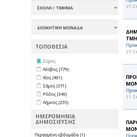
27 Σ
ΔΗΜ
ΤΜΗ
Προκ
ΤΟΠΟΘΕΣΙΑ
25 Σ
Remove Σύρος filter
Σύρος
Apply Λέσβος filter
Apply Λέσβος filter
Λέσβος (779)
Apply Χίος filter
Apply Χίος filter
ΠΡΟ
Χίος (401)
ΜΟΝ
Apply Σάμος filter
Apply Σάμος filter
Σάμος (371)
Προκ
Apply Ρόδος filter
Apply Ρόδος filter
Ρόδος (340)
11 Σ
Apply Λήμνος filter
Apply Λήμνος filter
Λήμνος (255)
ΗΜΕΡΟΜΗΝΙΑ
ΔΗΜΟΣΙΕΥΣΗΣ
ΠΑΡ
ΜΟΝ
Περασμένη εβδομάδα (1)
Apply
Προκ