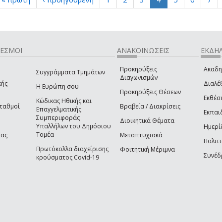
ΔΕΣΜΟΙ
ΑΝΑΚΟΙΝΩΣΕΙΣ
ΕΚΔΗΛ
Προκηρύξεις
Ακαδη
Συγγράμματα Τμημάτων
Διαγωνισμών
κής
Διαλέξ
Η Ευρώπη σου
Προκηρύξεις Θέσεων
Εκθέσ
Κώδικας Ηθικής και
Σταθμοί
Βραβεία / Διακρίσεις
Επαγγελματικής
Εκπαι
Συμπεριφοράς
Διοικητικά Θέματα
Υπαλλήλων του Δημόσιου
Ημερί
Τομέα
ίας
Μεταπτυχιακά
Πολιτι
Πρωτόκολλα διαχείρισης
Φοιτητική Μέριμνα
Συνέδ
κρούσματος Covid-19