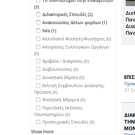
Το πανεπιστήμιο στην επικαιρότητα
επιτροπών
επικαιρότητα filter
(3)
Apply Το πανεπιστήμιο στην
filter
Διε
Apply Διδακτορικές Σπουδές filter
επικαιρότητα filter
Apply
Διδακτορικές Σπουδές (2)
Διδακτορικές
Παν
Apply Ανακοινώσεις άλλων φορέων
Apply
Ανακοινώσεις άλλων φορέων (1)
Σπουδές
Δια
filter
Ανακοινώσεις
Apply Νέα filter
Apply Νέα filter
Νέα (1)
filter
Παν
άλλων
undefined
Αλλοδαποί Φοιτητές/Φοιτήτριες (0)
φορέων filter
undefined
Αποφάσεις Συλλογικών Οργάνων
(0)
undefined
Βραβεία / Διακρίσεις (0)
undefined
Διαβουλεύσεις (0)
undefined
ΕΠΙ
Διοικητικά Θέματα (0)
Προκ
undefined
Εκλογή Συμβουλίου Διοίκησης-
27 Σ
Πρύτανη (0)
undefined
Φοιτητική Μέριμνα (0)
undefined
Περιοδικές Εκδόσεις
Πανεπιστημίου (0)
ΔΙΑ
undefined
ΤΗΝ
Προπτυχιακές Σπουδές (0)
ΜΟΝ
Show more
Προκ