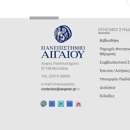
ΧΡΗΣΙΜΟΙ ΣΥΝ
Βιβλιοθήκη
Παροχές Φοιτητι
Μέριμνας
Συμβουλευτικοί 
Λόφος Πανεπιστημίου
81100 Μυτιλήνη
Έντυπα / Αιτήσεις
Τηλ. 22510 36000
Υπουργείο Παιδε
e-mail επικοινωνίας:
Διαύγεια
(link sends e-mail)
contactus@aegean.gr
Εύδοξος