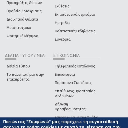
Προκηρύξεις Θέσεων
Εκθέσεις
Βραβεία / Διακρίσεις
Εκπαιδευτικά σεμινάρια
Διοικητικά Θέματα
Ημερίδες
Μεταπτυχιακά
Πολιτιστικές Εκδηλώσεις
Φοιτητική Μέριμνα
Συνέδρια
ΔΕΛΤΙΑ ΤΥΠΟΥ / ΝΕΑ
ΕΠΙΚΟΙΝΩΝΙΑ
Δελτία Τύπου
Τηλεφωνικός Κατάλογος
Το πανεπιστήμιο στην
Επικοινωνία
επικαιρότητα
Παράπονα-Συστάσεις
Υπεύθυνος Προστασίας
Δεδομένων
Δήλωση
Προσβασιμότητας
Επικοινωνία με την Ομάδα
Πατώντας "Συμφωνώ" μας παρέχετε τη συγκατάθεσή
Ανάπτυξης του site
(link sends e-mail)
σας για τη χρήση cookies με σκοπό τη μέτρηση και την