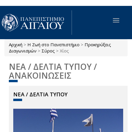
Παράκαμψη προς το κυρίως περιεχόμενο
Toggle
navigat
Αρχική
>
Η Ζωή στο Πανεπιστήμιο
>
Προκηρύξεις
Είστε εδώ
Διαγωνισμών
>
Σύρος
>
Χίος
ΝΕΑ / ΔΕΛΤΙΑ ΤΥΠΟΥ /
ΑΝΑΚΟΙΝΩΣΕΙΣ
ΝΕΑ / ΔΕΛΤΙΑ ΤΥΠΟΥ