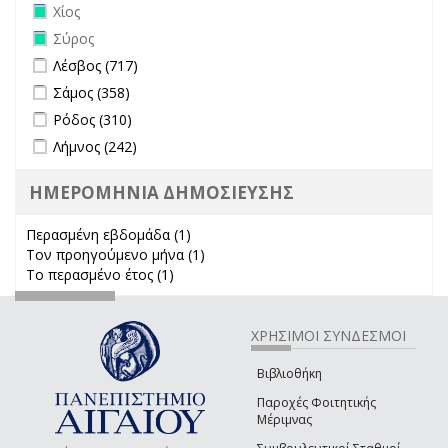
Remove Χίος filter
Χίος
Remove Σύρος filter
Σύρος
Apply Λέσβος filter
Apply Λέσβος filter
Λέσβος (717)
Apply Σάμος filter
Apply Σάμος filter
Σάμος (358)
Apply Ρόδος filter
Apply Ρόδος filter
Ρόδος (310)
Apply Λήμνος filter
Apply Λήμνος filter
Λήμνος (242)
ΗΜΕΡΟΜΗΝΙΑ ΔΗΜΟΣΙΕΥΣΗΣ
Περασμένη εβδομάδα (1)
Apply Περασμένη εβδομάδα filter
Τον προηγούμενο μήνα (1)
Apply Τον προηγούμενο μήνα
Το περασμένο έτος (1)
Apply Το περασμένο έτος filter
filter
ΧΡΗΣΙΜΟΙ ΣΥΝΔΕΣΜΟΙ
Βιβλιοθήκη
Παροχές Φοιτητικής
Μέριμνας