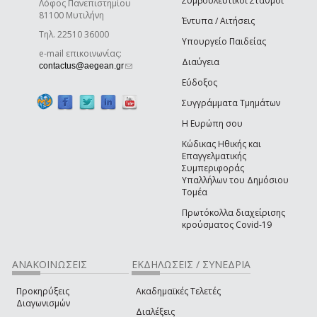
Συμβουλευτικοί Σταθμοί
Λόφος Πανεπιστημίου
81100 Μυτιλήνη
Έντυπα / Αιτήσεις
Τηλ. 22510 36000
Υπουργείο Παιδείας
e-mail επικοινωνίας:
Διαύγεια
(link sends e-mail)
contactus@aegean.gr
Εύδοξος
Συγγράμματα Τμημάτων
Η Ευρώπη σου
Κώδικας Ηθικής και
Επαγγελματικής
Συμπεριφοράς
Υπαλλήλων του Δημόσιου
Τομέα
Πρωτόκολλα διαχείρισης
κρούσματος Covid-19
ΑΝΑΚΟΙΝΩΣΕΙΣ
ΕΚΔΗΛΩΣΕΙΣ / ΣΥΝΕΔΡΙΑ
Προκηρύξεις
Ακαδημαϊκές Τελετές
Διαγωνισμών
Διαλέξεις