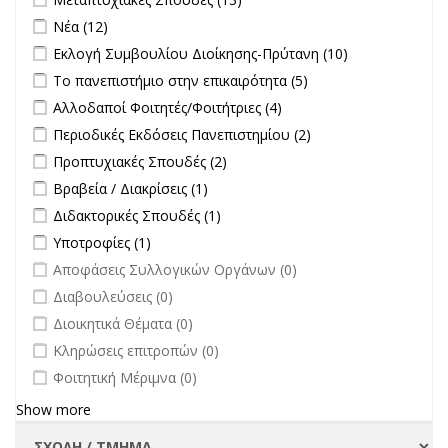
Σπουδές filter
Apply Νέα filter
Apply Νέα filter
Νέα (12)
Apply Εκλογή Συμβουλίου Διοίκησης-Πρύτανη filter
Apply
Εκλογή Συμβουλίου Διοίκησης-Πρύτανη (10)
Εκλογή
Apply Το πανεπιστήμιο στην επικαιρότητα filter
Apply Το
Το πανεπιστήμιο στην επικαιρότητα (5)
Συμβουλίου
πανεπιστήμιο στην
Apply Αλλοδαποί Φοιτητές/Φοιτήτριες filter
Apply Αλλοδαποί
Αλλοδαποί Φοιτητές/Φοιτήτριες (4)
Διοίκησης-
επικαιρότητα filter
Φοιτητές/Φοιτήτριες
Πρύτανη
Apply Περιοδικές Εκδόσεις Πανεπιστημίου filter
Apply Περιοδικές
Περιοδικές Εκδόσεις Πανεπιστημίου (2)
filter
filter
Εκδόσεις
Apply Προπτυχιακές Σπουδές filter
Apply Προπτυχιακές Σπουδές
Προπτυχιακές Σπουδές (2)
Πανεπιστημίου
filter
Apply Βραβεία / Διακρίσεις filter
Apply Βραβεία / Διακρίσεις filter
Βραβεία / Διακρίσεις (1)
filter
Apply Διδακτορικές Σπουδές filter
Apply Διδακτορικές Σπουδές
Διδακτορικές Σπουδές (1)
filter
Apply Υποτροφίες filter
Apply Υποτροφίες filter
Υποτροφίες (1)
undefined
Αποφάσεις Συλλογικών Οργάνων (0)
undefined
Διαβουλεύσεις (0)
undefined
Διοικητικά Θέματα (0)
undefined
Κληρώσεις επιτροπών (0)
undefined
Φοιτητική Μέριμνα (0)
Show more