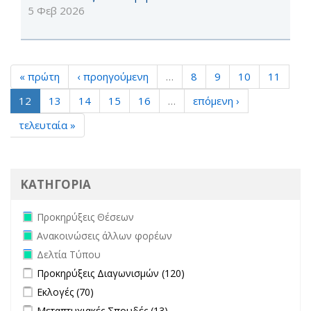
5 Φεβ 2026
« πρώτη
‹ προηγούμενη
…
8
9
10
11
12
13
14
15
16
…
επόμενη ›
τελευταία »
ΚΑΤΗΓΟΡΙΑ
Remove Προκηρύξεις Θέσεων filter
Προκηρύξεις Θέσεων
Remove Ανακοινώσεις άλλων φορέων filter
Ανακοινώσεις άλλων φορέων
Remove Δελτία Τύπου filter
Δελτία Τύπου
Apply Προκηρύξεις Διαγωνισμών filter
Apply Προκηρύξεις
Προκηρύξεις Διαγωνισμών (120)
Διαγωνισμών filter
Apply Εκλογές filter
Apply Εκλογές filter
Εκλογές (70)
Apply Μεταπτυχιακές Σπουδές filter
Apply Μεταπτυχιακές
Μεταπτυχιακές Σπουδές (13)