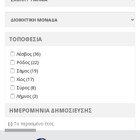
ΤΟΠΟΘΕΣΙΑ
Apply Λέσβος filter
Apply Λέσβος filter
Λέσβος (36)
Apply Ρόδος filter
Apply Ρόδος filter
Ρόδος (22)
Apply Σάμος filter
Apply Σάμος filter
Σάμος (19)
Apply Χίος filter
Apply Χίος filter
Χίος (17)
Apply Σύρος filter
Apply Σύρος filter
Σύρος (8)
Apply Λήμνος filter
Apply Λήμνος filter
Λήμνος (3)
ΗΜΕΡΟΜΗΝΙΑ ΔΗΜΟΣΙΕΥΣΗΣ
(-)
Remove Το περασμένο έτος filter
Το περασμένο έτος