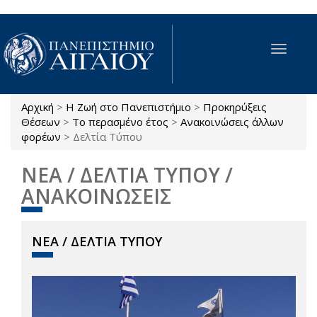
Παράκαμψη προς το κυρίως περιεχόμενο
Toggle
navigat
Αρχική
>
Η Ζωή στο Πανεπιστήμιο
>
Προκηρύξεις
Είστε εδώ
Θέσεων
>
Το περασμένο έτος
>
Ανακοινώσεις άλλων
φορέων
>
Δελτία Τύπου
ΝΕΑ / ΔΕΛΤΙΑ ΤΥΠΟΥ /
ΑΝΑΚΟΙΝΩΣΕΙΣ
ΝΕΑ / ΔΕΛΤΙΑ ΤΥΠΟΥ