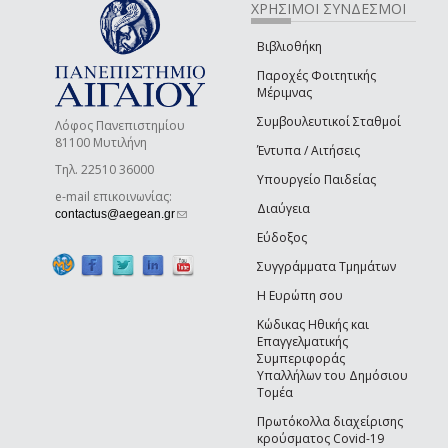
ΧΡΗΣΙΜΟΙ ΣΥΝΔΕΣΜΟΙ
Βιβλιοθήκη
Παροχές Φοιτητικής
Μέριμνας
Συμβουλευτικοί Σταθμοί
Λόφος Πανεπιστημίου
81100 Μυτιλήνη
Έντυπα / Αιτήσεις
Τηλ. 22510 36000
Υπουργείο Παιδείας
e-mail επικοινωνίας:
Διαύγεια
(link sends e-mail)
contactus@aegean.gr
Εύδοξος
Συγγράμματα Τμημάτων
Η Ευρώπη σου
Κώδικας Ηθικής και
Επαγγελματικής
Συμπεριφοράς
Υπαλλήλων του Δημόσιου
Τομέα
Πρωτόκολλα διαχείρισης
κρούσματος Covid-19