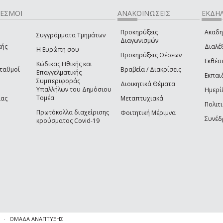
ΔΕΣΜΟΙ
ΑΝΑΚΟΙΝΩΣΕΙΣ
ΕΚΔΗΛ
Προκηρύξεις
Ακαδη
Συγγράμματα Τμημάτων
Διαγωνισμών
κής
Διαλέξ
Η Ευρώπη σου
Προκηρύξεις Θέσεων
Εκθέσ
Κώδικας Ηθικής και
Σταθμοί
Βραβεία / Διακρίσεις
Επαγγελματικής
Εκπαι
Συμπεριφοράς
Διοικητικά Θέματα
Υπαλλήλων του Δημόσιου
Ημερί
Τομέα
ίας
Μεταπτυχιακά
Πολιτι
Πρωτόκολλα διαχείρισης
Φοιτητική Μέριμνα
Συνέδ
κρούσματος Covid-19
ΟΜΑΔΑ ΑΝΑΠΤΥΞΗΣ