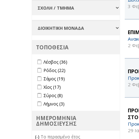
3 Φε
ΕΠΙ
Ανακ
2 Φε
ΤΟΠΟΘΕΣΙΑ
Apply Λέσβος filter
Apply Λέσβος filter
Λέσβος (36)
Apply Ρόδος filter
Apply Ρόδος filter
Ρόδος (22)
ΠΡΟ
Apply Σάμος filter
Apply Σάμος filter
Προκ
Σάμος (19)
2 Φε
Apply Χίος filter
Apply Χίος filter
Χίος (17)
Apply Σύρος filter
Apply Σύρος filter
Σύρος (8)
Apply Λήμνος filter
Apply Λήμνος filter
Λήμνος (3)
ΠΡΟ
ΣΤΟ
ΗΜΕΡΟΜΗΝΙΑ
ΔΗΜΟΣΙΕΥΣΗΣ
Προκ
29 Ι
(-)
Remove Το περασμένο έτος filter
Το περασμένο έτος