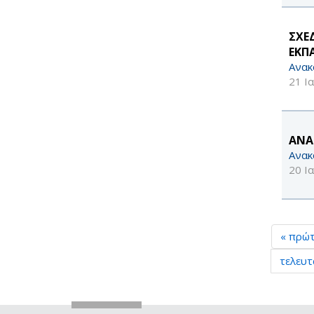
ΣΧΕ
ΕΚΠ
Ανακ
21 Ι
ΑΝΑ
Ανακ
20 Ι
« πρώ
τελευτ