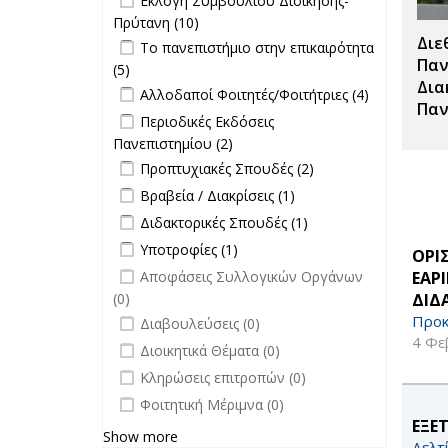
Εκλογή Συμβουλίου Διοίκησης-
Πρύτανη filter
Πρύτανη (10)
Apply Εκλογή Συμβουλίου
Διε
Apply Το πανεπιστήμιο στην
Διοίκησης-Πρύτανη filter
Το πανεπιστήμιο στην επικαιρότητα
επικαιρότητα filter
Παν
(5)
Apply Το πανεπιστήμιο στην
Δια
Apply Αλλοδαποί Φοιτητές/
επικαιρότητα filter
Apply
Αλλοδαποί Φοιτητές/Φοιτήτριες (4)
Παν
Φοιτήτριες filter
Αλλοδαποί
Apply Περιοδικές Εκδόσεις
Περιοδικές Εκδόσεις
Φοιτητές/
Πανεπιστημίου filter
Πανεπιστημίου (2)
Apply Περιοδικές
Φοιτήτριες
Apply Προπτυχιακές Σπουδές filter
Εκδόσεις
Apply
Προπτυχιακές Σπουδές (2)
filter
Πανεπιστημίου filter
Προπτυχιακές
Apply Βραβεία / Διακρίσεις filter
Apply
Βραβεία / Διακρίσεις (1)
Σπουδές filter
Βραβεία /
Apply Διδακτορικές Σπουδές filter
Apply
Διδακτορικές Σπουδές (1)
Διακρίσεις
Διδακτορικές
Apply Υποτροφίες filter
Apply Υποτροφίες filter
Υποτροφίες (1)
filter
ΟΡΙ
Σπουδές
undefined
ΕΑΡ
Αποφάσεις Συλλογικών Οργάνων
filter
ΔΙΔ
(0)
undefined
Προκ
Διαβουλεύσεις (0)
4 Φε
undefined
Διοικητικά Θέματα (0)
undefined
Κληρώσεις επιτροπών (0)
undefined
Φοιτητική Μέριμνα (0)
ΕΞΕ
Show more
Δελτ