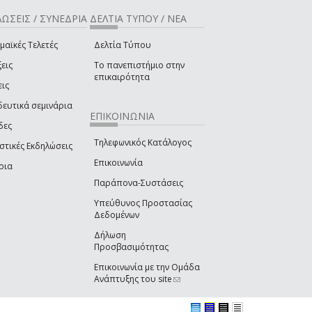
ΩΣΕΙΣ / ΣΥΝΕΔΡΙΑ
ΔΕΛΤΙΑ ΤΥΠΟΥ / ΝΕΑ
μαϊκές Τελετές
Δελτία Τύπου
εις
Το πανεπιστήμιο στην
επικαιρότητα
εις
δευτικά σεμινάρια
ΕΠΙΚΟΙΝΩΝΙΑ
δες
Τηλεφωνικός Κατάλογος
στικές Εκδηλώσεις
Επικοινωνία
ρια
Παράπονα-Συστάσεις
Υπεύθυνος Προστασίας
Δεδομένων
Δήλωση
Προσβασιμότητας
Επικοινωνία με την Ομάδα
Ανάπτυξης του site
(link sends e-mail)