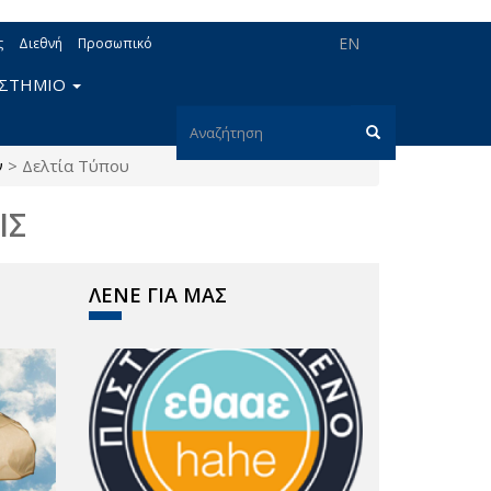
EN
ς
Διεθνή
Προσωπικό
ΙΣΤΗΜΙΟ
Φόρμα
ν
>
Δελτία Τύπου
αναζήτησης
Αναζήτηση
ΙΣ
ΛΕΝΕ ΓΙΑ ΜΑΣ