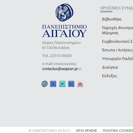
ΧΡΗΣΙΜΟΙ ΣΥΝ
Βιβλιοθήκη
Παροχές Φοιτητι
Μέριμνας
Συμβουλευτικοί 
Λόφος Πανεπιστημίου
81100 Μυτιλήνη
Έντυπα / Αιτήσεις
Τηλ. 22510 36000
Υπουργείο Παιδε
e-mail επικοινωνίας:
Διαύγεια
(link sends e-mail)
contactus@aegean.gr
Εύδοξος
© ΠΑΝΕΠΙΣΤΗΜΙΟ ΑΙΓΑΙΟΥ
ΟΡΟΙ ΧΡΗΣΗΣ
ΠΟΛΙΤΙΚΗ COOKIES