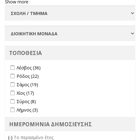
Show more
ΤΟΠΟΘΕΣΙΑ
Apply Λέσβος filter
Apply Λέσβος filter
Λέσβος (36)
Apply Ρόδος filter
Apply Ρόδος filter
Ρόδος (22)
Apply Σάμος filter
Apply Σάμος filter
Σάμος (19)
Apply Χίος filter
Apply Χίος filter
Χίος (17)
Apply Σύρος filter
Apply Σύρος filter
Σύρος (8)
Apply Λήμνος filter
Apply Λήμνος filter
Λήμνος (3)
ΗΜΕΡΟΜΗΝΙΑ ΔΗΜΟΣΙΕΥΣΗΣ
(-)
Remove Το περασμένο έτος filter
Το περασμένο έτος