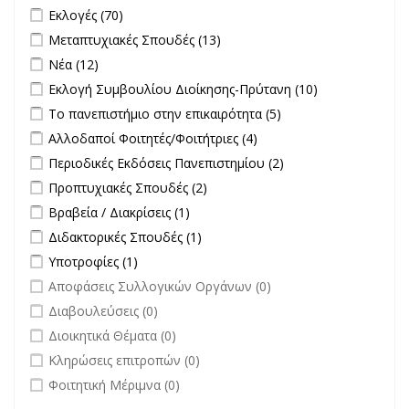
Διαγωνισμών filter
Apply Εκλογές filter
Apply Εκλογές filter
Εκλογές (70)
Apply Μεταπτυχιακές Σπουδές filter
Apply Μεταπτυχιακές
Μεταπτυχιακές Σπουδές (13)
Σπουδές filter
Apply Νέα filter
Apply Νέα filter
Νέα (12)
Apply Εκλογή Συμβουλίου Διοίκησης-Πρύτανη filter
Apply
Εκλογή Συμβουλίου Διοίκησης-Πρύτανη (10)
Εκλογή
Apply Το πανεπιστήμιο στην επικαιρότητα filter
Apply Το
Το πανεπιστήμιο στην επικαιρότητα (5)
Συμβουλίου
πανεπιστήμιο στην
Apply Αλλοδαποί Φοιτητές/Φοιτήτριες filter
Apply Αλλοδαποί
Αλλοδαποί Φοιτητές/Φοιτήτριες (4)
Διοίκησης-
επικαιρότητα filter
Φοιτητές/Φοιτήτριες
Πρύτανη
Apply Περιοδικές Εκδόσεις Πανεπιστημίου filter
Apply Περιοδικές
Περιοδικές Εκδόσεις Πανεπιστημίου (2)
filter
filter
Εκδόσεις
Apply Προπτυχιακές Σπουδές filter
Apply Προπτυχιακές Σπουδές
Προπτυχιακές Σπουδές (2)
Πανεπιστημίου
filter
Apply Βραβεία / Διακρίσεις filter
Apply Βραβεία / Διακρίσεις filter
Βραβεία / Διακρίσεις (1)
filter
Apply Διδακτορικές Σπουδές filter
Apply Διδακτορικές Σπουδές
Διδακτορικές Σπουδές (1)
filter
Apply Υποτροφίες filter
Apply Υποτροφίες filter
Υποτροφίες (1)
undefined
Αποφάσεις Συλλογικών Οργάνων (0)
undefined
Διαβουλεύσεις (0)
undefined
Διοικητικά Θέματα (0)
undefined
Κληρώσεις επιτροπών (0)
undefined
Φοιτητική Μέριμνα (0)