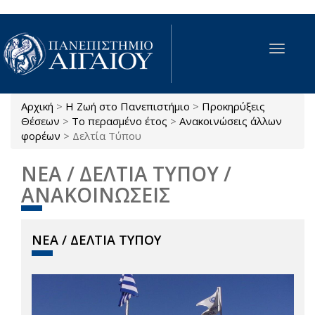
Παράκαμψη προς το κυρίως περιεχόμενο
Toggle
navigat
Αρχική
>
Η Ζωή στο Πανεπιστήμιο
>
Προκηρύξεις
Είστε εδώ
Θέσεων
>
Το περασμένο έτος
>
Ανακοινώσεις άλλων
φορέων
>
Δελτία Τύπου
ΝΕΑ / ΔΕΛΤΙΑ ΤΥΠΟΥ /
ΑΝΑΚΟΙΝΩΣΕΙΣ
ΝΕΑ / ΔΕΛΤΙΑ ΤΥΠΟΥ