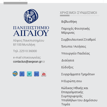
ΧΡΗΣΙΜΟΙ ΣΥΝΔΕΣΜΟΙ
Βιβλιοθήκη
Παροχές Φοιτητικής
Μέριμνας
Συμβουλευτικοί Σταθμοί
Λόφος Πανεπιστημίου
81100 Μυτιλήνη
Έντυπα / Αιτήσεις
Τηλ. 22510 36000
Υπουργείο Παιδείας
e-mail επικοινωνίας:
Διαύγεια
(link sends e-mail)
contactus@aegean.gr
Εύδοξος
Συγγράμματα Τμημάτων
Η Ευρώπη σου
Κώδικας Ηθικής και
Επαγγελματικής
Συμπεριφοράς
Υπαλλήλων του Δημόσιου
Τομέα