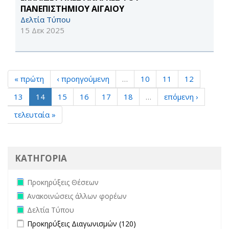
ΠΑΝΕΠΙΣΤΗΜΙΟΥ ΑΙΓΑΙΟΥ
Δελτία Τύπου
15 Δεκ 2025
« πρώτη
‹ προηγούμενη
…
10
11
12
13
14
15
16
17
18
…
επόμενη ›
τελευταία »
ΚΑΤΗΓΟΡΙΑ
Remove Προκηρύξεις Θέσεων filter
Προκηρύξεις Θέσεων
Remove Ανακοινώσεις άλλων φορέων filter
Ανακοινώσεις άλλων φορέων
Remove Δελτία Τύπου filter
Δελτία Τύπου
Apply Προκηρύξεις Διαγωνισμών filter
Apply Προκηρύξεις
Προκηρύξεις Διαγωνισμών (120)