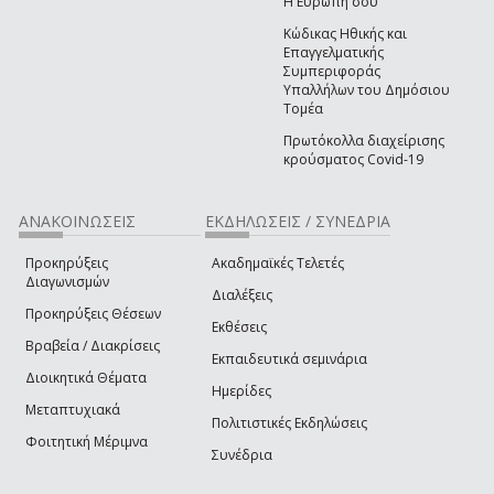
Η Ευρώπη σου
Κώδικας Ηθικής και
Επαγγελματικής
Συμπεριφοράς
Υπαλλήλων του Δημόσιου
Τομέα
Πρωτόκολλα διαχείρισης
κρούσματος Covid-19
ΑΝΑΚΟΙΝΩΣΕΙΣ
ΕΚΔΗΛΩΣΕΙΣ / ΣΥΝΕΔΡΙΑ
Προκηρύξεις
Ακαδημαϊκές Τελετές
Διαγωνισμών
Διαλέξεις
Προκηρύξεις Θέσεων
Εκθέσεις
Βραβεία / Διακρίσεις
Εκπαιδευτικά σεμινάρια
Διοικητικά Θέματα
Ημερίδες
Μεταπτυχιακά
Πολιτιστικές Εκδηλώσεις
Φοιτητική Μέριμνα
Συνέδρια