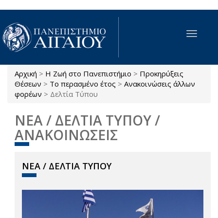
Παράκαμψη προς το κυρίως περιεχόμενο
Toggle
navigat
Αρχική
>
Η Ζωή στο Πανεπιστήμιο
>
Προκηρύξεις
Είστε εδώ
Θέσεων
>
Το περασμένο έτος
>
Ανακοινώσεις άλλων
φορέων
>
Δελτία Τύπου
ΝΕΑ / ΔΕΛΤΙΑ ΤΥΠΟΥ /
ΑΝΑΚΟΙΝΩΣΕΙΣ
ΝΕΑ / ΔΕΛΤΙΑ ΤΥΠΟΥ