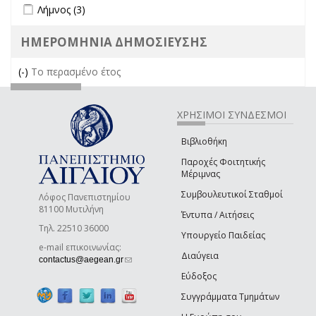
Apply Λήμνος filter
Apply Λήμνος filter
Λήμνος (3)
ΗΜΕΡΟΜΗΝΙΑ ΔΗΜΟΣΙΕΥΣΗΣ
(-)
Remove Το περασμένο έτος filter
Το περασμένο έτος
ΧΡΗΣΙΜΟΙ ΣΥΝΔΕΣΜΟΙ
Βιβλιοθήκη
Παροχές Φοιτητικής
Μέριμνας
Συμβουλευτικοί Σταθμοί
Λόφος Πανεπιστημίου
81100 Μυτιλήνη
Έντυπα / Αιτήσεις
Τηλ. 22510 36000
Υπουργείο Παιδείας
e-mail επικοινωνίας:
Διαύγεια
(link sends e-mail)
contactus@aegean.gr
Εύδοξος
Συγγράμματα Τμημάτων