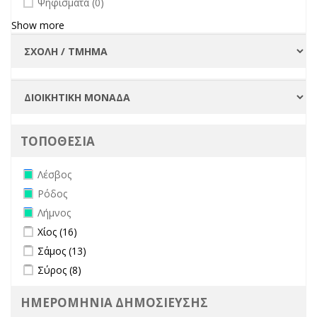
Ψηφίσματα (0)
Show more
ΤΟΠΟΘΕΣΙΑ
Remove Λέσβος filter
Λέσβος
Remove Ρόδος filter
Ρόδος
Remove Λήμνος filter
Λήμνος
Apply Χίος filter
Apply Χίος filter
Χίος (16)
Apply Σάμος filter
Apply Σάμος filter
Σάμος (13)
Apply Σύρος filter
Apply Σύρος filter
Σύρος (8)
ΗΜΕΡΟΜΗΝΙΑ ΔΗΜΟΣΙΕΥΣΗΣ