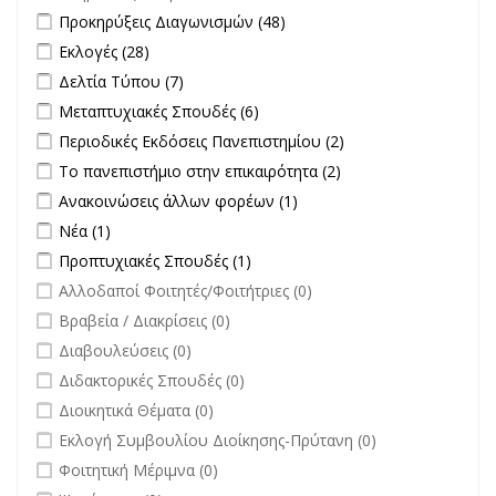
Apply Προκηρύξεις Διαγωνισμών filter
Apply Προκηρύξεις
Προκηρύξεις Διαγωνισμών (48)
Διαγωνισμών filter
Apply Εκλογές filter
Apply Εκλογές filter
Εκλογές (28)
Apply Δελτία Τύπου filter
Apply Δελτία Τύπου filter
Δελτία Τύπου (7)
Apply Μεταπτυχιακές Σπουδές filter
Apply Μεταπτυχιακές Σπουδές
Μεταπτυχιακές Σπουδές (6)
filter
Apply Περιοδικές Εκδόσεις Πανεπιστημίου filter
Apply Περιοδικές
Περιοδικές Εκδόσεις Πανεπιστημίου (2)
Εκδόσεις
Apply Το πανεπιστήμιο στην επικαιρότητα filter
Apply Το
Το πανεπιστήμιο στην επικαιρότητα (2)
Πανεπιστημίου
πανεπιστήμιο στην
Apply Ανακοινώσεις άλλων φορέων filter
Apply Ανακοινώσεις
Ανακοινώσεις άλλων φορέων (1)
filter
επικαιρότητα filter
άλλων φορέων filter
Apply Νέα filter
Apply Νέα filter
Νέα (1)
Apply Προπτυχιακές Σπουδές filter
Apply Προπτυχιακές Σπουδές
Προπτυχιακές Σπουδές (1)
filter
undefined
Αλλοδαποί Φοιτητές/Φοιτήτριες (0)
undefined
Βραβεία / Διακρίσεις (0)
undefined
Διαβουλεύσεις (0)
undefined
Διδακτορικές Σπουδές (0)
undefined
Διοικητικά Θέματα (0)
undefined
Εκλογή Συμβουλίου Διοίκησης-Πρύτανη (0)
undefined
Φοιτητική Μέριμνα (0)
undefined