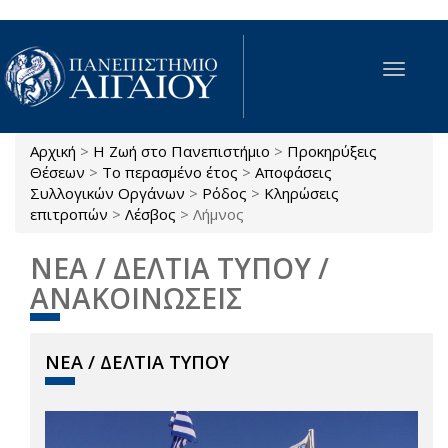
Παράκαμψη προς το κυρίως περιεχόμενο
Toggle
navigat
Αρχική
>
Η Ζωή στο Πανεπιστήμιο
>
Προκηρύξεις
Είστε εδώ
Θέσεων
>
Το περασμένο έτος
>
Αποφάσεις
Συλλογικών Οργάνων
>
Ρόδος
>
Κληρώσεις
επιτροπών
>
Λέσβος
>
Λήμνος
ΝΕΑ / ΔΕΛΤΙΑ ΤΥΠΟΥ /
ΑΝΑΚΟΙΝΩΣΕΙΣ
ΝΕΑ / ΔΕΛΤΙΑ ΤΥΠΟΥ