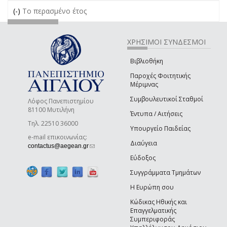
(-)
Remove Το περασμένο έτος filter
Το περασμένο έτος
ΧΡΗΣΙΜΟΙ ΣΥΝΔΕΣΜΟΙ
Βιβλιοθήκη
Παροχές Φοιτητικής
Μέριμνας
Συμβουλευτικοί Σταθμοί
Λόφος Πανεπιστημίου
81100 Μυτιλήνη
Έντυπα / Αιτήσεις
Τηλ. 22510 36000
Υπουργείο Παιδείας
e-mail επικοινωνίας:
Διαύγεια
(link sends e-mail)
contactus@aegean.gr
Εύδοξος
Συγγράμματα Τμημάτων
Η Ευρώπη σου
Κώδικας Ηθικής και
Επαγγελματικής
Συμπεριφοράς