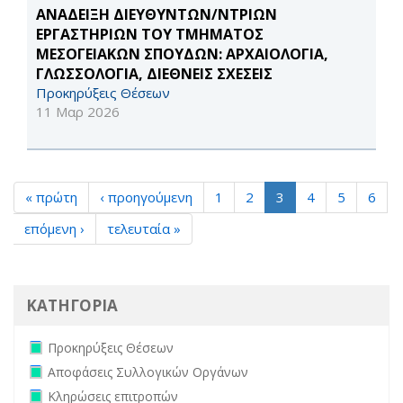
ΑΝΑΔΕΙΞΗ ΔΙΕΥΘΥΝΤΩΝ/ΝΤΡΙΩΝ
ΕΡΓΑΣΤΗΡΙΩΝ ΤΟΥ ΤΜΗΜΑΤΟΣ
ΜΕΣΟΓΕΙΑΚΩΝ ΣΠΟΥΔΩΝ: ΑΡΧΑΙΟΛΟΓΙΑ,
ΓΛΩΣΣΟΛΟΓΙΑ, ΔΙΕΘΝΕΙΣ ΣΧΕΣΕΙΣ
Προκηρύξεις Θέσεων
11 Μαρ 2026
« πρώτη
‹ προηγούμενη
1
2
3
4
5
6
επόμενη ›
τελευταία »
ΚΑΤΗΓΟΡΙΑ
Remove Προκηρύξεις Θέσεων filter
Προκηρύξεις Θέσεων
Remove Αποφάσεις Συλλογικών Οργάνων filter
Αποφάσεις Συλλογικών Οργάνων
Remove Κληρώσεις επιτροπών filter
Κληρώσεις επιτροπών