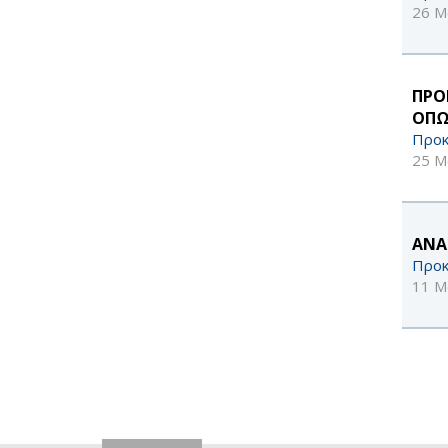
26 Μ
ΠΡΟ
ΟΠΩ
Προκ
25 Μ
ΑΝΑ
Προκ
11 Μ