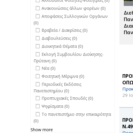
Αλλοδαποί Φοιτητές/Φοιτήτριες (0)
Σπουδές
undefined
Ανακοινώσεις άλλων φορέων (0)
filter
Διε
undefined
Αποφάσεις Συλλογικών Οργάνων
Παν
(0)
Δια
undefined
Βραβεία / Διακρίσεις (0)
Παν
undefined
Διαβουλεύσεις (0)
undefined
Διοικητικά Θέματα (0)
undefined
Εκλογή Συμβουλίου Διοίκησης-
Πρύτανη (0)
undefined
Νέα (0)
undefined
ΠΡΟ
Φοιτητική Μέριμνα (0)
ΟΠΩ
undefined
Περιοδικές Εκδόσεις
Προκ
Πανεπιστημίου (0)
29 Ι
undefined
Προπτυχιακές Σπουδές (0)
undefined
Ψηφίσματα (0)
undefined
Το πανεπιστήμιο στην επικαιρότητα
ΠΡΟ
(0)
Ν.4
Show more
Προκ