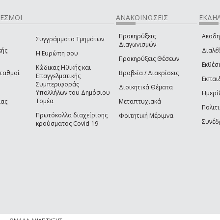
ΔΕΣΜΟΙ
ΑΝΑΚΟΙΝΩΣΕΙΣ
ΕΚΔΗΛ
Προκηρύξεις
Ακαδη
Συγγράμματα Τμημάτων
Διαγωνισμών
κής
Διαλέξ
Η Ευρώπη σου
Προκηρύξεις Θέσεων
Εκθέσ
Κώδικας Ηθικής και
Σταθμοί
Βραβεία / Διακρίσεις
Επαγγελματικής
Εκπαι
Συμπεριφοράς
Διοικητικά Θέματα
Υπαλλήλων του Δημόσιου
Ημερί
Τομέα
ίας
Μεταπτυχιακά
Πολιτι
Πρωτόκολλα διαχείρισης
Φοιτητική Μέριμνα
Συνέδ
κρούσματος Covid-19