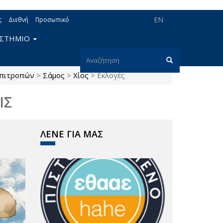
EN
ς
Διεθνή
Προσωπικό
ΙΣΤΗΜΙΟ
Φόρμα
επιτροπών
>
Σάμος
>
Χίος
>
Εκλογές
αναζήτησης
Αναζήτηση
ΙΣ
ΛΕΝΕ ΓΙΑ ΜΑΣ