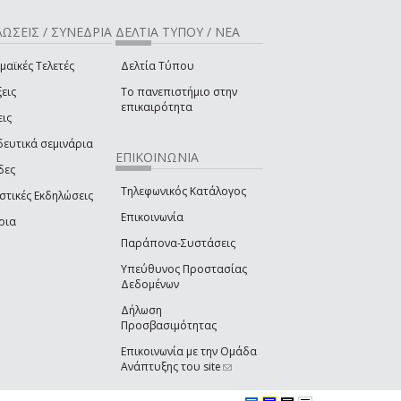
ΩΣΕΙΣ / ΣΥΝΕΔΡΙΑ
ΔΕΛΤΙΑ ΤΥΠΟΥ / ΝΕΑ
μαϊκές Τελετές
Δελτία Τύπου
εις
Το πανεπιστήμιο στην
επικαιρότητα
εις
δευτικά σεμινάρια
ΕΠΙΚΟΙΝΩΝΙΑ
δες
Τηλεφωνικός Κατάλογος
στικές Εκδηλώσεις
Επικοινωνία
ρια
Παράπονα-Συστάσεις
Υπεύθυνος Προστασίας
Δεδομένων
Δήλωση
Προσβασιμότητας
Επικοινωνία με την Ομάδα
Ανάπτυξης του site
(link sends e-mail)