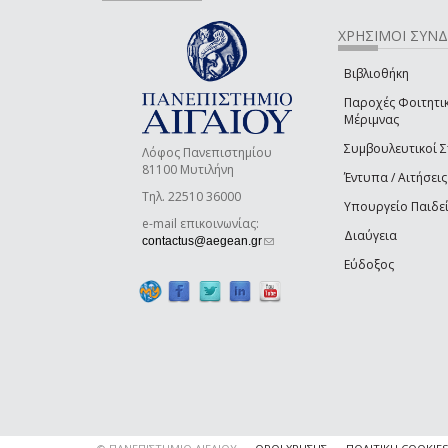
ΧΡΗΣΙΜΟΙ ΣΥΝ
Βιβλιοθήκη
Παροχές Φοιτητι
Μέριμνας
Συμβουλευτικοί 
Λόφος Πανεπιστημίου
81100 Μυτιλήνη
Έντυπα / Αιτήσεις
Τηλ. 22510 36000
Υπουργείο Παιδε
e-mail επικοινωνίας:
Διαύγεια
(link sends e-mail)
contactus@aegean.gr
Εύδοξος