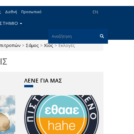
EN
ς
Διεθνή
Προσωπικό
ΙΣΤΗΜΙΟ
Φόρμα
επιτροπών
>
Σάμος
>
Χίος
>
Εκλογές
αναζήτησης
Αναζήτηση
ΙΣ
ΛΕΝΕ ΓΙΑ ΜΑΣ