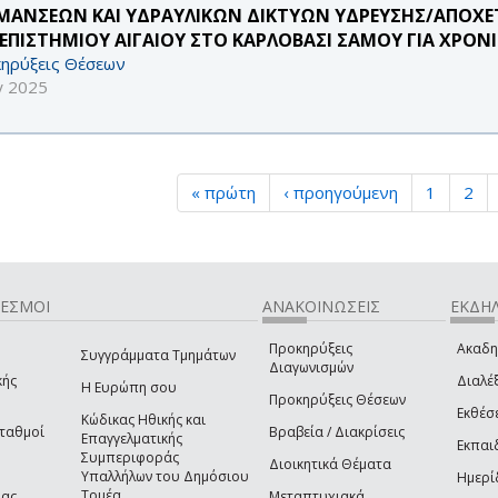
ΜΑΝΣΕΩΝ ΚΑΙ ΥΔΡΑΥΛΙΚΩΝ ΔΙΚΤΥΩΝ ΥΔΡΕΥΣΗΣ/ΑΠΟΧΕΤΕ
ΕΠΙΣΤΗΜΙΟΥ ΑΙΓΑΙΟΥ ΣΤΟ ΚΑΡΛΟΒΑΣΙ ΣΑΜΟΥ ΓΙΑ ΧΡΟ
ηρύξεις Θέσεων
γ 2025
« πρώτη
‹ προηγούμενη
1
2
ΔΕΣΜΟΙ
ΑΝΑΚΟΙΝΩΣΕΙΣ
ΕΚΔΗΛ
Προκηρύξεις
Ακαδη
Συγγράμματα Τμημάτων
Διαγωνισμών
κής
Διαλέξ
Η Ευρώπη σου
Προκηρύξεις Θέσεων
Εκθέσ
Κώδικας Ηθικής και
Σταθμοί
Βραβεία / Διακρίσεις
Επαγγελματικής
Εκπαι
Συμπεριφοράς
Διοικητικά Θέματα
Υπαλλήλων του Δημόσιου
Ημερί
Τομέα
ίας
Μεταπτυχιακά