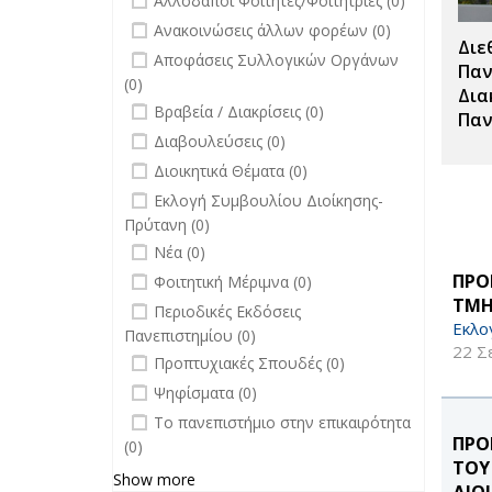
Αλλοδαποί Φοιτητές/Φοιτήτριες (0)
Σπουδές
undefined
Ανακοινώσεις άλλων φορέων (0)
filter
Διε
undefined
Αποφάσεις Συλλογικών Οργάνων
Παν
(0)
Δια
undefined
Βραβεία / Διακρίσεις (0)
Παν
undefined
Διαβουλεύσεις (0)
undefined
Διοικητικά Θέματα (0)
undefined
Εκλογή Συμβουλίου Διοίκησης-
Πρύτανη (0)
undefined
Νέα (0)
undefined
ΠΡΟ
Φοιτητική Μέριμνα (0)
ΤΜΗ
undefined
Περιοδικές Εκδόσεις
Εκλο
Πανεπιστημίου (0)
22 Σ
undefined
Προπτυχιακές Σπουδές (0)
undefined
Ψηφίσματα (0)
undefined
Το πανεπιστήμιο στην επικαιρότητα
ΠΡΟ
(0)
ΤΟΥ
Show more
ΔΙΟ