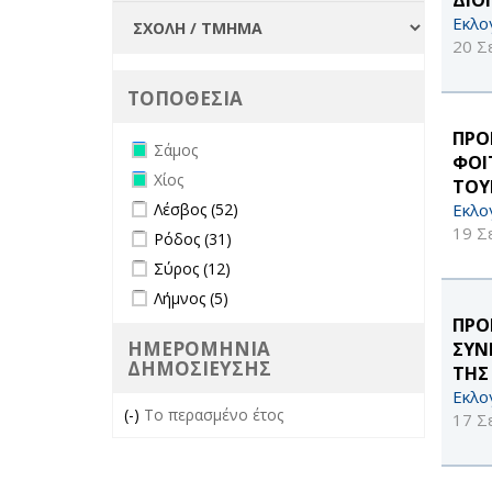
Εκλο
20 Σ
ΤΟΠΟΘΕΣΙΑ
ΠΡΟ
Remove Σάμος filter
Σάμος
ΦΟΙ
Remove Χίος filter
Χίος
ΤΟΥ
Apply Λέσβος filter
Apply Λέσβος filter
Εκλο
Λέσβος (52)
19 Σ
Apply Ρόδος filter
Apply Ρόδος filter
Ρόδος (31)
Apply Σύρος filter
Apply Σύρος filter
Σύρος (12)
Apply Λήμνος filter
Apply Λήμνος filter
Λήμνος (5)
ΠΡΟ
ΗΜΕΡΟΜΗΝΙΑ
ΣΥΝ
ΔΗΜΟΣΙΕΥΣΗΣ
ΤΗΣ
Εκλο
(-)
Remove Το περασμένο έτος filter
Το περασμένο έτος
17 Σ