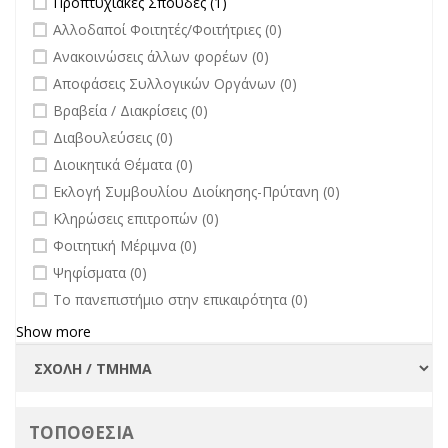
Προπτυχιακές Σπουδές (1)
Πανεπιστημίου
filter
undefined
Αλλοδαποί Φοιτητές/Φοιτήτριες (0)
filter
undefined
Ανακοινώσεις άλλων φορέων (0)
undefined
Αποφάσεις Συλλογικών Οργάνων (0)
undefined
Βραβεία / Διακρίσεις (0)
undefined
Διαβουλεύσεις (0)
undefined
Διοικητικά Θέματα (0)
undefined
Εκλογή Συμβουλίου Διοίκησης-Πρύτανη (0)
undefined
Κληρώσεις επιτροπών (0)
undefined
Φοιτητική Μέριμνα (0)
undefined
Ψηφίσματα (0)
undefined
Το πανεπιστήμιο στην επικαιρότητα (0)
Show more
ΤΟΠΟΘΕΣΙΑ