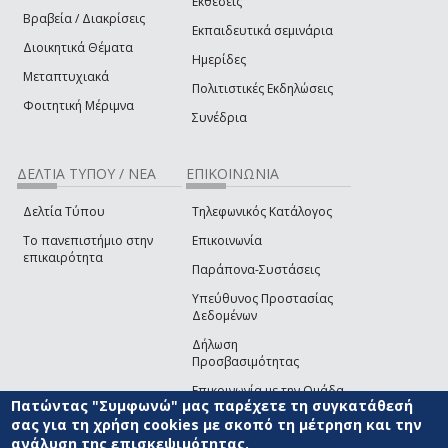
Εκθέσεις
Βραβεία / Διακρίσεις
Εκπαιδευτικά σεμινάρια
Διοικητικά Θέματα
Ημερίδες
Μεταπτυχιακά
Πολιτιστικές Εκδηλώσεις
Φοιτητική Μέριμνα
Συνέδρια
ΔΕΛΤΙΑ ΤΥΠΟΥ / ΝΕΑ
ΕΠΙΚΟΙΝΩΝΙΑ
Δελτία Τύπου
Τηλεφωνικός Κατάλογος
Το πανεπιστήμιο στην
Επικοινωνία
επικαιρότητα
Παράπονα-Συστάσεις
Υπεύθυνος Προστασίας
Δεδομένων
Δήλωση
Προσβασιμότητας
Επικοινωνία με την Ομάδα
Πατώντας "Συμφωνώ" μας παρέχετε τη συγκατάθεσή
Ανάπτυξης του site
(link sends e-mail)
σας για τη χρήση cookies με σκοπό τη μέτρηση και την
ανάλυση της επισκεψιμότητας.
© ΠΑΝΕΠΙΣΤΗΜΙΟ ΑΙΓΑΙΟΥ
ΟΡΟΙ ΧΡΗΣΗΣ
ΠΟΛΙΤΙΚΗ COOKIES
ΟΜΑΔΑ