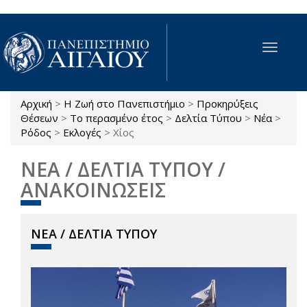
Παράκαμψη προς το κυρίως περιεχόμενο
Toggle
navigat
Αρχική
>
Η Ζωή στο Πανεπιστήμιο
>
Προκηρύξεις
Είστε εδώ
Θέσεων
>
Το περασμένο έτος
>
Δελτία Τύπου
>
Νέα
>
Ρόδος
>
Εκλογές
>
Χίος
ΝΕΑ / ΔΕΛΤΙΑ ΤΥΠΟΥ /
ΑΝΑΚΟΙΝΩΣΕΙΣ
ΝΕΑ / ΔΕΛΤΙΑ ΤΥΠΟΥ