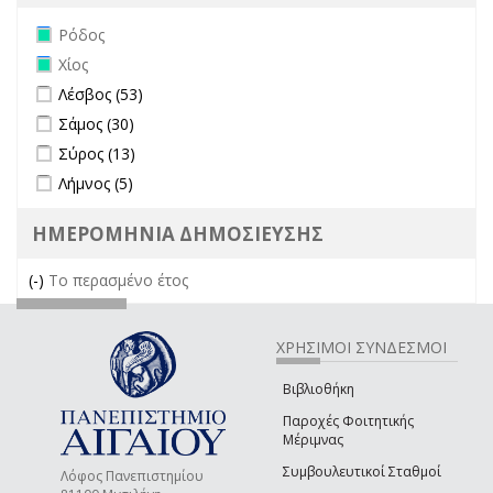
Remove Ρόδος filter
Ρόδος
Remove Χίος filter
Χίος
Apply Λέσβος filter
Apply Λέσβος filter
Λέσβος (53)
Apply Σάμος filter
Apply Σάμος filter
Σάμος (30)
Apply Σύρος filter
Apply Σύρος filter
Σύρος (13)
Apply Λήμνος filter
Apply Λήμνος filter
Λήμνος (5)
ΗΜΕΡΟΜΗΝΙΑ ΔΗΜΟΣΙΕΥΣΗΣ
(-)
Remove Το περασμένο έτος filter
Το περασμένο έτος
ΧΡΗΣΙΜΟΙ ΣΥΝΔΕΣΜΟΙ
Βιβλιοθήκη
Παροχές Φοιτητικής
Μέριμνας
Συμβουλευτικοί Σταθμοί
Λόφος Πανεπιστημίου