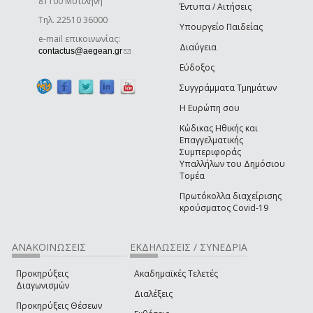
81100 Μυτιλήνη
Έντυπα / Αιτήσεις
Τηλ. 22510 36000
Υπουργείο Παιδείας
e-mail επικοινωνίας:
Διαύγεια
(link sends e-mail)
contactus@aegean.gr
Εύδοξος
Συγγράμματα Τμημάτων
Η Ευρώπη σου
Κώδικας Ηθικής και
Επαγγελματικής
Συμπεριφοράς
Υπαλλήλων του Δημόσιου
Τομέα
Πρωτόκολλα διαχείρισης
κρούσματος Covid-19
ΑΝΑΚΟΙΝΩΣΕΙΣ
ΕΚΔΗΛΩΣΕΙΣ / ΣΥΝΕΔΡΙΑ
Προκηρύξεις
Ακαδημαϊκές Τελετές
Διαγωνισμών
Διαλέξεις
Προκηρύξεις Θέσεων