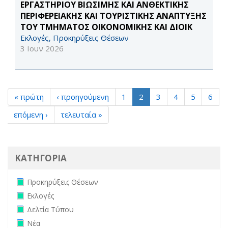
ΕΡΓΑΣΤΗΡΙΟΥ ΒΙΩΣΙΜΗΣ ΚΑΙ ΑΝΘΕΚΤΙΚΗΣ
ΠΕΡΙΦΕΡΕΙΑΚΗΣ ΚΑΙ ΤΟΥΡΙΣΤΙΚΗΣ ΑΝΑΠΤΥΞΗΣ
ΤΟΥ ΤΜΗΜΑΤΟΣ ΟΙΚΟΝΟΜΙΚΗΣ ΚΑΙ ΔΙΟΙΚ
Εκλογές, Προκηρύξεις Θέσεων
3 Ιουν 2026
« πρώτη
‹ προηγούμενη
1
2
3
4
5
6
επόμενη ›
τελευταία »
ΚΑΤΗΓΟΡΙΑ
Remove Προκηρύξεις Θέσεων filter
Προκηρύξεις Θέσεων
Remove Εκλογές filter
Εκλογές
Remove Δελτία Τύπου filter
Δελτία Τύπου
Remove Νέα filter
Νέα