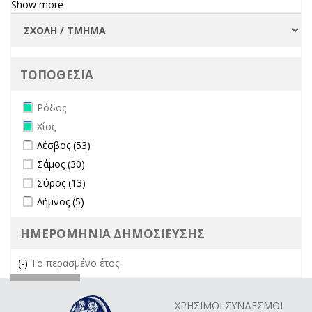
Show more
ΤΟΠΟΘΕΣΙΑ
Remove Ρόδος filter
Ρόδος
Remove Χίος filter
Χίος
Apply Λέσβος filter
Apply Λέσβος filter
Λέσβος (53)
Apply Σάμος filter
Apply Σάμος filter
Σάμος (30)
Apply Σύρος filter
Apply Σύρος filter
Σύρος (13)
Apply Λήμνος filter
Apply Λήμνος filter
Λήμνος (5)
ΗΜΕΡΟΜΗΝΙΑ ΔΗΜΟΣΙΕΥΣΗΣ
(-)
Remove Το περασμένο έτος filter
Το περασμένο έτος
ΧΡΗΣΙΜΟΙ ΣΥΝΔΕΣΜΟΙ