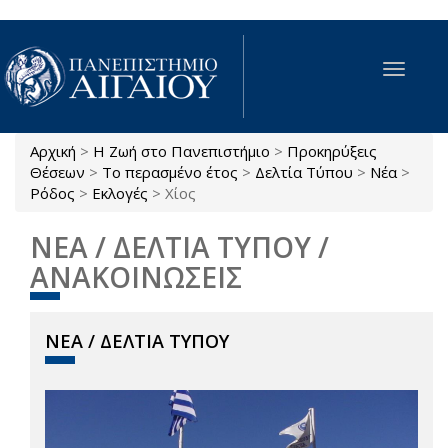
Παράκαμψη προς το κυρίως περιεχόμενο
Toggle
navigat
Αρχική
>
Η Ζωή στο Πανεπιστήμιο
>
Προκηρύξεις
Είστε εδώ
Θέσεων
>
Το περασμένο έτος
>
Δελτία Τύπου
>
Νέα
>
Ρόδος
>
Εκλογές
>
Χίος
ΝΕΑ / ΔΕΛΤΙΑ ΤΥΠΟΥ /
ΑΝΑΚΟΙΝΩΣΕΙΣ
ΝΕΑ / ΔΕΛΤΙΑ ΤΥΠΟΥ