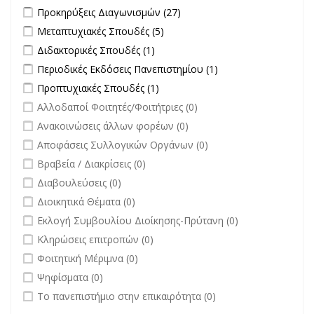
Apply Προκηρύξεις Διαγωνισμών filter
Apply Προκηρύξεις
Προκηρύξεις Διαγωνισμών (27)
Διαγωνισμών filter
Apply Μεταπτυχιακές Σπουδές filter
Apply Μεταπτυχιακές Σπουδές
Μεταπτυχιακές Σπουδές (5)
filter
Apply Διδακτορικές Σπουδές filter
Apply Διδακτορικές Σπουδές
Διδακτορικές Σπουδές (1)
filter
Apply Περιοδικές Εκδόσεις Πανεπιστημίου filter
Apply Περιοδικές
Περιοδικές Εκδόσεις Πανεπιστημίου (1)
Εκδόσεις
Apply Προπτυχιακές Σπουδές filter
Apply Προπτυχιακές Σπουδές
Προπτυχιακές Σπουδές (1)
Πανεπιστημίου
filter
undefined
Αλλοδαποί Φοιτητές/Φοιτήτριες (0)
filter
undefined
Ανακοινώσεις άλλων φορέων (0)
undefined
Αποφάσεις Συλλογικών Οργάνων (0)
undefined
Βραβεία / Διακρίσεις (0)
undefined
Διαβουλεύσεις (0)
undefined
Διοικητικά Θέματα (0)
undefined
Εκλογή Συμβουλίου Διοίκησης-Πρύτανη (0)
undefined
Κληρώσεις επιτροπών (0)
undefined
Φοιτητική Μέριμνα (0)
undefined
Ψηφίσματα (0)
undefined
Το πανεπιστήμιο στην επικαιρότητα (0)