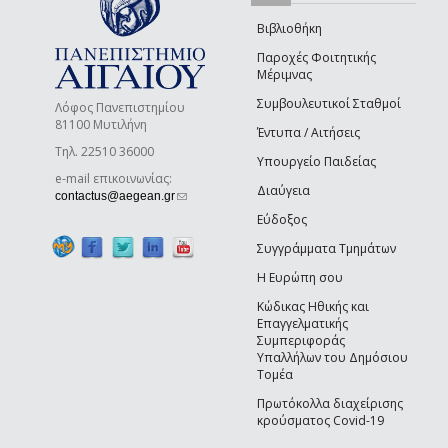
Βιβλιοθήκη
Παροχές Φοιτητικής
Μέριμνας
Συμβουλευτικοί Σταθμοί
Λόφος Πανεπιστημίου
81100 Μυτιλήνη
Έντυπα / Αιτήσεις
Τηλ. 22510 36000
Υπουργείο Παιδείας
e-mail επικοινωνίας:
Διαύγεια
(link sends e-mail)
contactus@aegean.gr
Εύδοξος
Συγγράμματα Τμημάτων
Η Ευρώπη σου
Κώδικας Ηθικής και
Επαγγελματικής
Συμπεριφοράς
Υπαλλήλων του Δημόσιου
Τομέα
Πρωτόκολλα διαχείρισης
κρούσματος Covid-19