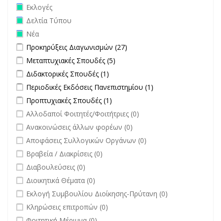
Remove Εκλογές filter
Εκλογές
Remove Δελτία Τύπου filter
Δελτία Τύπου
Remove Νέα filter
Νέα
Apply Προκηρύξεις Διαγωνισμών filter
Apply Προκηρύξεις
Προκηρύξεις Διαγωνισμών (27)
Διαγωνισμών filter
Apply Μεταπτυχιακές Σπουδές filter
Apply Μεταπτυχιακές Σπουδές
Μεταπτυχιακές Σπουδές (5)
filter
Apply Διδακτορικές Σπουδές filter
Apply Διδακτορικές Σπουδές
Διδακτορικές Σπουδές (1)
filter
Apply Περιοδικές Εκδόσεις Πανεπιστημίου filter
Apply Περιοδικές
Περιοδικές Εκδόσεις Πανεπιστημίου (1)
Εκδόσεις
Apply Προπτυχιακές Σπουδές filter
Apply Προπτυχιακές Σπουδές
Προπτυχιακές Σπουδές (1)
Πανεπιστημίου
filter
undefined
Αλλοδαποί Φοιτητές/Φοιτήτριες (0)
filter
undefined
Ανακοινώσεις άλλων φορέων (0)
undefined
Αποφάσεις Συλλογικών Οργάνων (0)
undefined
Βραβεία / Διακρίσεις (0)
undefined
Διαβουλεύσεις (0)
undefined
Διοικητικά Θέματα (0)
undefined
Εκλογή Συμβουλίου Διοίκησης-Πρύτανη (0)
undefined
Κληρώσεις επιτροπών (0)
undefined
Φοιτητική Μέριμνα (0)