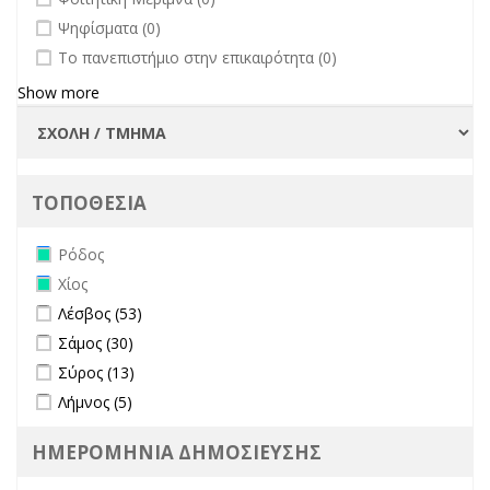
undefined
Ψηφίσματα (0)
undefined
Το πανεπιστήμιο στην επικαιρότητα (0)
Show more
ΤΟΠΟΘΕΣΙΑ
Remove Ρόδος filter
Ρόδος
Remove Χίος filter
Χίος
Apply Λέσβος filter
Apply Λέσβος filter
Λέσβος (53)
Apply Σάμος filter
Apply Σάμος filter
Σάμος (30)
Apply Σύρος filter
Apply Σύρος filter
Σύρος (13)
Apply Λήμνος filter
Apply Λήμνος filter
Λήμνος (5)
ΗΜΕΡΟΜΗΝΙΑ ΔΗΜΟΣΙΕΥΣΗΣ