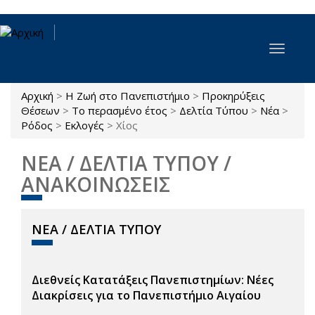
Παράκαμψη προς το κυρίως περιεχόμενο
Toggle
navigat
Αρχική
>
Η Ζωή στο Πανεπιστήμιο
>
Προκηρύξεις
Είστε εδώ
Θέσεων
>
Το περασμένο έτος
>
Δελτία Τύπου
>
Νέα
>
Ρόδος
>
Εκλογές
>
Χίος
ΝΕΑ / ΔΕΛΤΙΑ ΤΥΠΟΥ /
ΑΝΑΚΟΙΝΩΣΕΙΣ
ΝΕΑ / ΔΕΛΤΙΑ ΤΥΠΟΥ
Διεθνείς Κατατάξεις Πανεπιστημίων: Νέες
Διακρίσεις για το Πανεπιστήμιο Αιγαίου