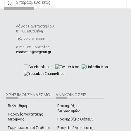
(-)
Remove Το περασμένο έτος filter
Το περασμένο έτος
Λόφος Πανεπιστημίου
81100 Μυτιλήνη
Τηλ. 22510 36000
e-mail επικοινωνίας:
(link sends e-mail)
contactus@aegean.gr
ΧΡΗΣΙΜΟΙ ΣΥΝΔΕΣΜΟΙ
ΑΝΑΚΟΙΝΩΣΕΙΣ
Βιβλιοθήκη
Προκηρύξεις
Διαγωνισμών
Παροχές Φοιτητικής
Μέριμνας
Προκηρύξεις Θέσεων
Συμβουλευτικοί Σταθμοί
Βραβεία / Διακρίσεις