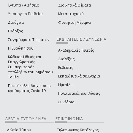
Έντυπα / Αιτήσεις
Διοικητικά Θέματα
Υπουργείο Παιδείας
Μεταπτυχιακά
Διαύγεια
Φοιτητική Μέριμνα
Εύδοξος
ΕΚΔΗΛΩΣΕΙΣ / ΣΥΝΕΔΡΙΑ
Συγγράμματα Τμημάτων
Η Ευρώπη σου
Ακαδημαϊκές Τελετές
Κώδικας Ηθικής και
Διαλέξεις
Επαγγελματικής
Συμπεριφοράς
Εκθέσεις
Υπαλλήλων του Δημόσιου
Εκπαιδευτικά σεμινάρια
Τομέα
Ημερίδες
Πρωτόκολλα διαχείρισης
κρούσματος Covid-19
Πολιτιστικές Εκδηλώσεις
Συνέδρια
ΔΕΛΤΙΑ ΤΥΠΟΥ / ΝΕΑ
ΕΠΙΚΟΙΝΩΝΙΑ
Δελτία Τύπου
Τηλεφωνικός Κατάλογος