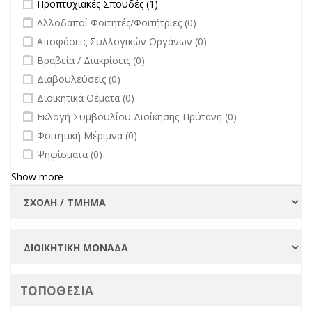
Apply Προπτυχιακές Σπουδές filter
Apply Προπτυχιακές Σπουδές
Προπτυχιακές Σπουδές (1)
filter
undefined
Αλλοδαποί Φοιτητές/Φοιτήτριες (0)
undefined
Αποφάσεις Συλλογικών Οργάνων (0)
undefined
Βραβεία / Διακρίσεις (0)
undefined
Διαβουλεύσεις (0)
undefined
Διοικητικά Θέματα (0)
undefined
Εκλογή Συμβουλίου Διοίκησης-Πρύτανη (0)
undefined
Φοιτητική Μέριμνα (0)
undefined
Ψηφίσματα (0)
Show more
ΤΟΠΟΘΕΣΙΑ