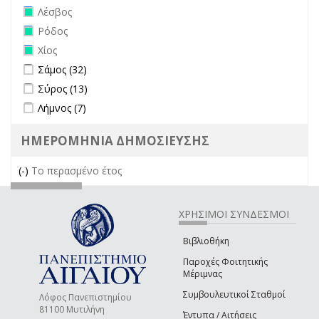
Remove Λέσβος filter
Λέσβος
Remove Ρόδος filter
Ρόδος
Remove Χίος filter
Χίος
Apply Σάμος filter
Apply Σάμος filter
Σάμος (32)
Apply Σύρος filter
Apply Σύρος filter
Σύρος (13)
Apply Λήμνος filter
Apply Λήμνος filter
Λήμνος (7)
ΗΜΕΡΟΜΗΝΙΑ ΔΗΜΟΣΙΕΥΣΗΣ
(-)
Remove Το περασμένο έτος filter
Το περασμένο έτος
ΧΡΗΣΙΜΟΙ ΣΥΝΔΕΣΜΟΙ
Βιβλιοθήκη
Παροχές Φοιτητικής
Μέριμνας
Συμβουλευτικοί Σταθμοί
Λόφος Πανεπιστημίου
81100 Μυτιλήνη
Έντυπα / Αιτήσεις