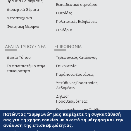
Βραβεία / Διακρίσεις
Εκπαιδευτικά σεμινάρια
Διοικητικά Θέματα
Ημερίδες
Μεταπτυχιακά
Πολιτιστικές Εκδηλώσεις
Φοιτητική Μέριμνα
Συνέδρια
ΔΕΛΤΙΑ ΤΥΠΟΥ / ΝΕΑ
ΕΠΙΚΟΙΝΩΝΙΑ
Δελτία Τύπου
Τηλεφωνικός Κατάλογος
Το πανεπιστήμιο στην
Επικοινωνία
επικαιρότητα
Παράπονα-Συστάσεις
Υπεύθυνος Προστασίας
Δεδομένων
Δήλωση
Προσβασιμότητας
Επικοινωνία με την Ομάδα
Πατώντας "Συμφωνώ" μας παρέχετε τη συγκατάθεσή
Ανάπτυξης του site
(link sends e-mail)
σας για τη χρήση cookies με σκοπό τη μέτρηση και την
ανάλυση της επισκεψιμότητας.
© ΠΑΝΕΠΙΣΤΗΜΙΟ ΑΙΓΑΙΟΥ
ΟΡΟΙ ΧΡΗΣΗΣ
ΠΟΛΙΤΙΚΗ COOKIES
ΟΜΑΔΑ
ΑΝΑΠΤΥΞΗΣ