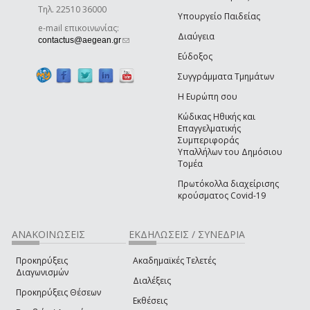
Τηλ. 22510 36000
Υπουργείο Παιδείας
e-mail επικοινωνίας:
Διαύγεια
(link sends e-mail)
contactus@aegean.gr
Εύδοξος
Συγγράμματα Τμημάτων
Η Ευρώπη σου
Κώδικας Ηθικής και
Επαγγελματικής
Συμπεριφοράς
Υπαλλήλων του Δημόσιου
Τομέα
Πρωτόκολλα διαχείρισης
κρούσματος Covid-19
ΑΝΑΚΟΙΝΩΣΕΙΣ
ΕΚΔΗΛΩΣΕΙΣ / ΣΥΝΕΔΡΙΑ
Προκηρύξεις
Ακαδημαϊκές Τελετές
Διαγωνισμών
Διαλέξεις
Προκηρύξεις Θέσεων
Εκθέσεις