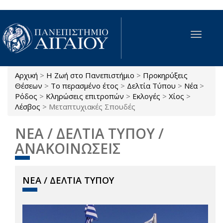
Παράκαμψη προς το κυρίως περιεχόμενο
Toggle
navigat
Αρχική
>
Η Ζωή στο Πανεπιστήμιο
>
Προκηρύξεις
Είστε εδώ
Θέσεων
>
Το περασμένο έτος
>
Δελτία Τύπου
>
Νέα
>
Ρόδος
>
Κληρώσεις επιτροπών
>
Εκλογές
>
Χίος
>
Λέσβος
>
Μεταπτυχιακές Σπουδές
ΝΕΑ / ΔΕΛΤΙΑ ΤΥΠΟΥ /
ΑΝΑΚΟΙΝΩΣΕΙΣ
ΝΕΑ / ΔΕΛΤΙΑ ΤΥΠΟΥ