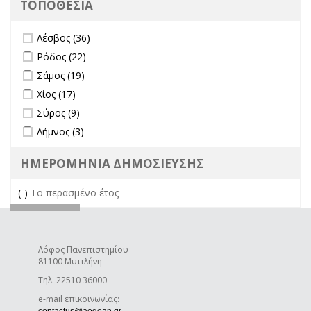
ΤΟΠΟΘΕΣΙΑ
Apply Λέσβος filter
Apply Λέσβος filter
Λέσβος (36)
Apply Ρόδος filter
Apply Ρόδος filter
Ρόδος (22)
Apply Σάμος filter
Apply Σάμος filter
Σάμος (19)
Apply Χίος filter
Apply Χίος filter
Χίος (17)
Apply Σύρος filter
Apply Σύρος filter
Σύρος (9)
Apply Λήμνος filter
Apply Λήμνος filter
Λήμνος (3)
ΗΜΕΡΟΜΗΝΙΑ ΔΗΜΟΣΙΕΥΣΗΣ
(-)
Remove Το περασμένο έτος filter
Το περασμένο έτος
Λόφος Πανεπιστημίου
81100 Μυτιλήνη
Τηλ. 22510 36000
e-mail επικοινωνίας:
(link sends e-mail)