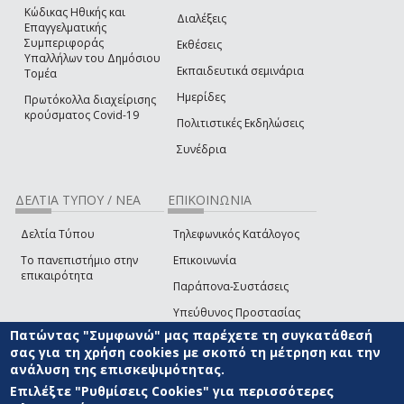
Κώδικας Ηθικής και
Διαλέξεις
Επαγγελματικής
Συμπεριφοράς
Εκθέσεις
Υπαλλήλων του Δημόσιου
Εκπαιδευτικά σεμινάρια
Τομέα
Ημερίδες
Πρωτόκολλα διαχείρισης
κρούσματος Covid-19
Πολιτιστικές Εκδηλώσεις
Συνέδρια
ΔΕΛΤΙΑ ΤΥΠΟΥ / ΝΕΑ
ΕΠΙΚΟΙΝΩΝΙΑ
Δελτία Τύπου
Τηλεφωνικός Κατάλογος
Το πανεπιστήμιο στην
Επικοινωνία
επικαιρότητα
Παράπονα-Συστάσεις
Υπεύθυνος Προστασίας
Δεδομένων
Πατώντας "Συμφωνώ" μας παρέχετε τη συγκατάθεσή
σας για τη χρήση cookies με σκοπό τη μέτρηση και την
Δήλωση
ανάλυση της επισκεψιμότητας.
Προσβασιμότητας
Επιλέξτε "Ρυθμίσεις Cookies" για περισσότερες
Επικοινωνία με την Ομάδα