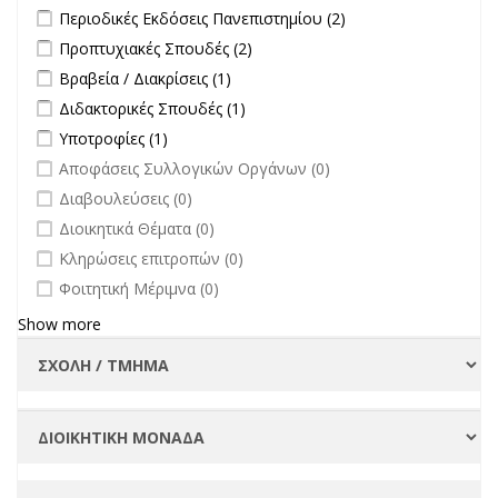
Φοιτητές/Φοιτήτριες
Πρύτανη
Apply Περιοδικές Εκδόσεις Πανεπιστημίου filter
Apply Περιοδικές
Περιοδικές Εκδόσεις Πανεπιστημίου (2)
filter
filter
Εκδόσεις
Apply Προπτυχιακές Σπουδές filter
Apply Προπτυχιακές Σπουδές
Προπτυχιακές Σπουδές (2)
Πανεπιστημίου
filter
Apply Βραβεία / Διακρίσεις filter
Apply Βραβεία / Διακρίσεις filter
Βραβεία / Διακρίσεις (1)
filter
Apply Διδακτορικές Σπουδές filter
Apply Διδακτορικές Σπουδές
Διδακτορικές Σπουδές (1)
filter
Apply Υποτροφίες filter
Apply Υποτροφίες filter
Υποτροφίες (1)
undefined
Αποφάσεις Συλλογικών Οργάνων (0)
undefined
Διαβουλεύσεις (0)
undefined
Διοικητικά Θέματα (0)
undefined
Κληρώσεις επιτροπών (0)
undefined
Φοιτητική Μέριμνα (0)
Show more