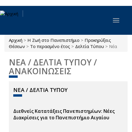
Παράκαμψη προς το κυρίως περιεχόμενο
Toggle
navigat
Αρχική
>
Η Ζωή στο Πανεπιστήμιο
>
Προκηρύξεις
Είστε εδώ
Θέσεων
>
Το περασμένο έτος
>
Δελτία Τύπου
>
Νέα
ΝΕΑ / ΔΕΛΤΙΑ ΤΥΠΟΥ /
ΑΝΑΚΟΙΝΩΣΕΙΣ
ΝΕΑ / ΔΕΛΤΙΑ ΤΥΠΟΥ
Διεθνείς Κατατάξεις Πανεπιστημίων: Νέες
Διακρίσεις για το Πανεπιστήμιο Αιγαίου