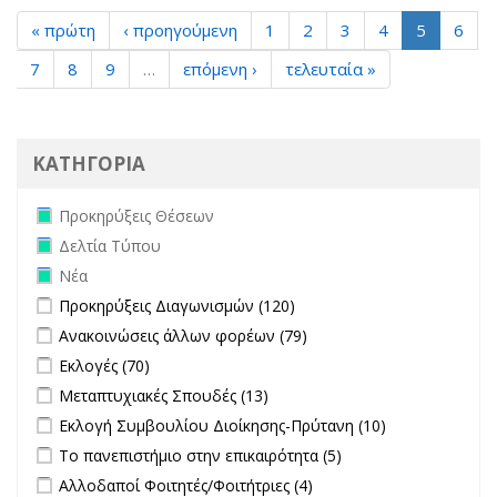
« πρώτη
‹ προηγούμενη
1
2
3
4
5
6
7
8
9
…
επόμενη ›
τελευταία »
ΚΑΤΗΓΟΡΙΑ
Remove Προκηρύξεις Θέσεων filter
Προκηρύξεις Θέσεων
Remove Δελτία Τύπου filter
Δελτία Τύπου
Remove Νέα filter
Νέα
Apply Προκηρύξεις Διαγωνισμών filter
Apply Προκηρύξεις
Προκηρύξεις Διαγωνισμών (120)
Διαγωνισμών filter
Apply Ανακοινώσεις άλλων φορέων filter
Apply Ανακοινώσεις
Ανακοινώσεις άλλων φορέων (79)
άλλων φορέων filter
Apply Εκλογές filter
Apply Εκλογές filter
Εκλογές (70)
Apply Μεταπτυχιακές Σπουδές filter
Apply Μεταπτυχιακές
Μεταπτυχιακές Σπουδές (13)
Σπουδές filter
Apply Εκλογή Συμβουλίου Διοίκησης-Πρύτανη filter
Apply
Εκλογή Συμβουλίου Διοίκησης-Πρύτανη (10)
Εκλογή
Apply Το πανεπιστήμιο στην επικαιρότητα filter
Apply Το
Το πανεπιστήμιο στην επικαιρότητα (5)
Συμβουλίου
πανεπιστήμιο στην
Apply Αλλοδαποί Φοιτητές/Φοιτήτριες filter
Apply Αλλοδαποί
Αλλοδαποί Φοιτητές/Φοιτήτριες (4)
Διοίκησης-
επικαιρότητα filter