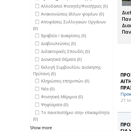
Πανεπιστημίου filter
Προπτυχιακές
undefined
Αλλοδαποί Φοιτητές/Φοιτήτριες (0)
Σπουδές filter
Διε
undefined
Ανακοινώσεις άλλων φορέων (0)
Παν
undefined
Αποφάσεις Συλλογικών Οργάνων
Δια
(0)
Παν
undefined
Βραβεία / Διακρίσεις (0)
undefined
Διαβουλεύσεις (0)
undefined
Διδακτορικές Σπουδές (0)
undefined
Διοικητικά Θέματα (0)
undefined
Εκλογή Συμβουλίου Διοίκησης-
Πρύτανη (0)
ΠΡΟ
undefined
ΑΙΤ
Κληρώσεις επιτροπών (0)
ΠΡΑ
undefined
Νέα (0)
Προκ
undefined
Φοιτητική Μέριμνα (0)
27 Ι
undefined
Ψηφίσματα (0)
undefined
Το πανεπιστήμιο στην επικαιρότητα
(0)
ΠΡΟ
Show more
ΓΙΑ