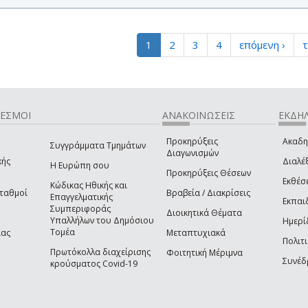
1
2
3
4
επόμενη ›
τ
ΔΕΣΜΟΙ
ΑΝΑΚΟΙΝΩΣΕΙΣ
ΕΚΔΗΛ
Προκηρύξεις
Ακαδη
Συγγράμματα Τμημάτων
Διαγωνισμών
κής
Διαλέξ
Η Ευρώπη σου
Προκηρύξεις Θέσεων
Εκθέσ
Κώδικας Ηθικής και
Σταθμοί
Βραβεία / Διακρίσεις
Επαγγελματικής
Εκπαι
Συμπεριφοράς
Διοικητικά Θέματα
Υπαλλήλων του Δημόσιου
Ημερί
Τομέα
ίας
Μεταπτυχιακά
Πολιτι
Πρωτόκολλα διαχείρισης
Φοιτητική Μέριμνα
Συνέδ
κρούσματος Covid-19