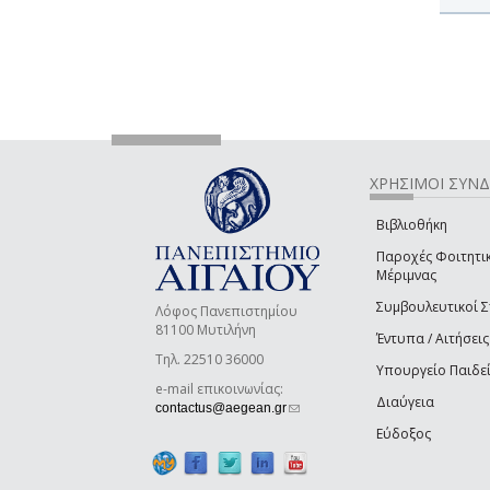
ΧΡΗΣΙΜΟΙ ΣΥΝ
Βιβλιοθήκη
Παροχές Φοιτητι
Μέριμνας
Συμβουλευτικοί 
Λόφος Πανεπιστημίου
81100 Μυτιλήνη
Έντυπα / Αιτήσεις
Τηλ. 22510 36000
Υπουργείο Παιδε
e-mail επικοινωνίας:
Διαύγεια
(link sends e-mail)
contactus@aegean.gr
Εύδοξος