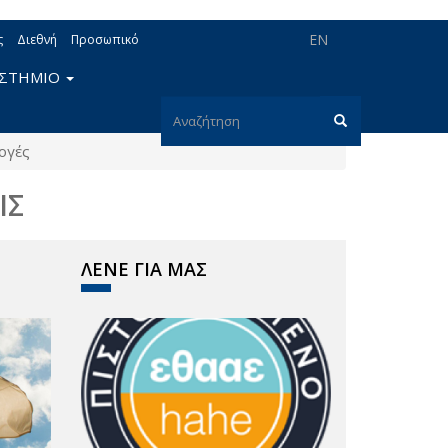
EN
ς
Διεθνή
Προσωπικό
ΙΣΤΗΜΙΟ
Φόρμα
ογές
αναζήτησης
Αναζήτηση
ΙΣ
ΛΕΝΕ ΓΙΑ ΜΑΣ