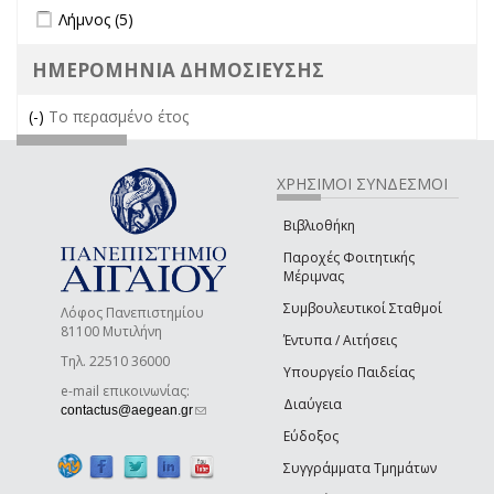
Apply Λήμνος filter
Apply Λήμνος filter
Λήμνος (5)
ΗΜΕΡΟΜΗΝΙΑ ΔΗΜΟΣΙΕΥΣΗΣ
(-)
Remove Το περασμένο έτος filter
Το περασμένο έτος
ΧΡΗΣΙΜΟΙ ΣΥΝΔΕΣΜΟΙ
Βιβλιοθήκη
Παροχές Φοιτητικής
Μέριμνας
Συμβουλευτικοί Σταθμοί
Λόφος Πανεπιστημίου
81100 Μυτιλήνη
Έντυπα / Αιτήσεις
Τηλ. 22510 36000
Υπουργείο Παιδείας
e-mail επικοινωνίας:
Διαύγεια
(link sends e-mail)
contactus@aegean.gr
Εύδοξος
Συγγράμματα Τμημάτων