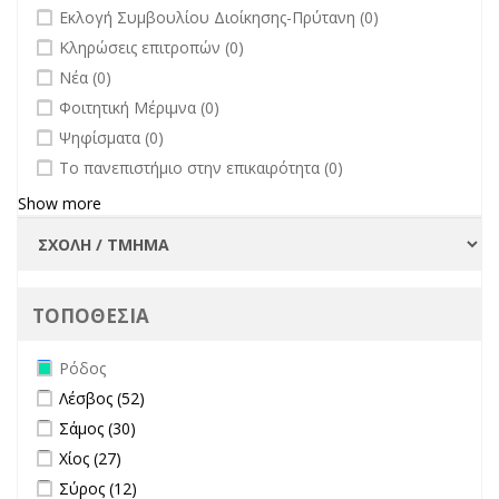
undefined
Εκλογή Συμβουλίου Διοίκησης-Πρύτανη (0)
undefined
Κληρώσεις επιτροπών (0)
undefined
Νέα (0)
undefined
Φοιτητική Μέριμνα (0)
undefined
Ψηφίσματα (0)
undefined
Το πανεπιστήμιο στην επικαιρότητα (0)
Show more
ΤΟΠΟΘΕΣΙΑ
Remove Ρόδος filter
Ρόδος
Apply Λέσβος filter
Apply Λέσβος filter
Λέσβος (52)
Apply Σάμος filter
Apply Σάμος filter
Σάμος (30)
Apply Χίος filter
Apply Χίος filter
Χίος (27)
Apply Σύρος filter
Apply Σύρος filter
Σύρος (12)