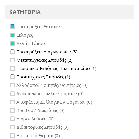
ΚΑΤΗΓΟΡΙΑ
Remove Προκηρύξεις Θέσεων filter
Προκηρύξεις Θέσεων
Remove Εκλογές filter
Εκλογές
Remove Δελτία Τύπου filter
Δελτία Τύπου
Apply Προκηρύξεις Διαγωνισμών filter
Apply Προκηρύξεις
Προκηρύξεις Διαγωνισμών (5)
Διαγωνισμών filter
Apply Μεταπτυχιακές Σπουδές filter
Apply Μεταπτυχιακές Σπουδές
Μεταπτυχιακές Σπουδές (2)
filter
Apply Περιοδικές Εκδόσεις Πανεπιστημίου filter
Apply Περιοδικές
Περιοδικές Εκδόσεις Πανεπιστημίου (1)
Εκδόσεις
Apply Προπτυχιακές Σπουδές filter
Apply Προπτυχιακές Σπουδές
Προπτυχιακές Σπουδές (1)
Πανεπιστημίου
filter
undefined
Αλλοδαποί Φοιτητές/Φοιτήτριες (0)
filter
undefined
Ανακοινώσεις άλλων φορέων (0)
undefined
Αποφάσεις Συλλογικών Οργάνων (0)
undefined
Βραβεία / Διακρίσεις (0)
undefined
Διαβουλεύσεις (0)
undefined
Διδακτορικές Σπουδές (0)
undefined
Διοικητικά Θέματα (0)