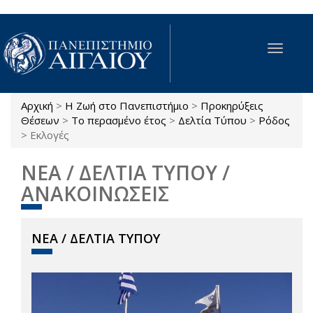
Παράκαμψη προς το κυρίως περιεχόμενο
Toggle
navigat
Αρχική
>
Η Ζωή στο Πανεπιστήμιο
>
Προκηρύξεις
Είστε εδώ
Θέσεων
>
Το περασμένο έτος
>
Δελτία Τύπου
>
Ρόδος
>
Εκλογές
ΝΕΑ / ΔΕΛΤΙΑ ΤΥΠΟΥ /
ΑΝΑΚΟΙΝΩΣΕΙΣ
ΝΕΑ / ΔΕΛΤΙΑ ΤΥΠΟΥ