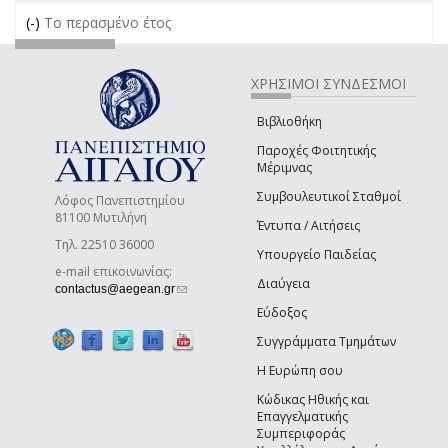
(-)
Remove Το περασμένο έτος filter
Το περασμένο έτος
ΧΡΗΣΙΜΟΙ ΣΥΝΔΕΣΜΟΙ
Βιβλιοθήκη
Παροχές Φοιτητικής
Μέριμνας
Συμβουλευτικοί Σταθμοί
Λόφος Πανεπιστημίου
81100 Μυτιλήνη
Έντυπα / Αιτήσεις
Τηλ. 22510 36000
Υπουργείο Παιδείας
e-mail επικοινωνίας:
Διαύγεια
(link sends e-mail)
contactus@aegean.gr
Εύδοξος
Συγγράμματα Τμημάτων
Η Ευρώπη σου
Κώδικας Ηθικής και
Επαγγελματικής
Συμπεριφοράς