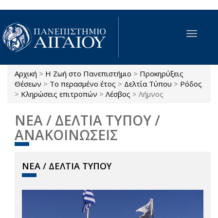
Παράκαμψη προς το κυρίως περιεχόμενο
Toggle
navigat
Αρχική
>
Η Ζωή στο Πανεπιστήμιο
>
Προκηρύξεις
Είστε εδώ
Θέσεων
>
Το περασμένο έτος
>
Δελτία Τύπου
>
Ρόδος
>
Κληρώσεις επιτροπών
>
Λέσβος
>
Λήμνος
ΝΕΑ / ΔΕΛΤΙΑ ΤΥΠΟΥ /
ΑΝΑΚΟΙΝΩΣΕΙΣ
ΝΕΑ / ΔΕΛΤΙΑ ΤΥΠΟΥ