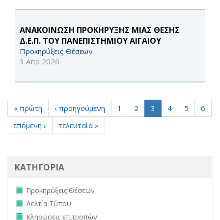
ΑΝΑΚΟΙΝΩΣΗ ΠΡΟΚΗΡΥΞΗΣ ΜΙΑΣ ΘΕΣΗΣ
Δ.Ε.Π. ΤΟΥ ΠΑΝΕΠΙΣΤΗΜΙΟΥ ΑΙΓΑΙΟΥ
Προκηρύξεις Θέσεων
3 Απρ 2026
« πρώτη
‹ προηγούμενη
1
2
3
4
5
6
επόμενη ›
τελευταία »
ΚΑΤΗΓΟΡΙΑ
Remove Προκηρύξεις Θέσεων filter
Προκηρύξεις Θέσεων
Remove Δελτία Τύπου filter
Δελτία Τύπου
Remove Κληρώσεις επιτροπών filter
Κληρώσεις επιτροπών