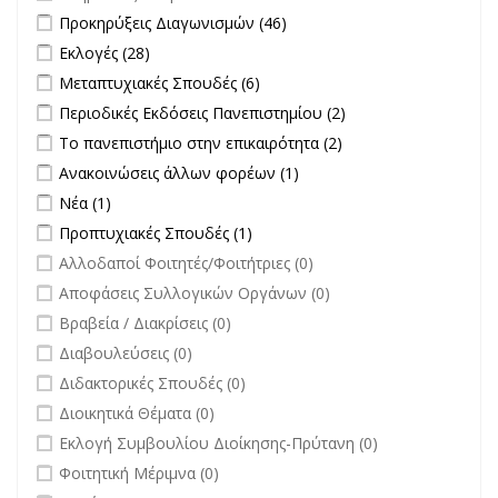
Apply Προκηρύξεις Διαγωνισμών filter
Apply Προκηρύξεις
Προκηρύξεις Διαγωνισμών (46)
Διαγωνισμών filter
Apply Εκλογές filter
Apply Εκλογές filter
Εκλογές (28)
Apply Μεταπτυχιακές Σπουδές filter
Apply Μεταπτυχιακές Σπουδές
Μεταπτυχιακές Σπουδές (6)
filter
Apply Περιοδικές Εκδόσεις Πανεπιστημίου filter
Apply Περιοδικές
Περιοδικές Εκδόσεις Πανεπιστημίου (2)
Εκδόσεις
Apply Το πανεπιστήμιο στην επικαιρότητα filter
Apply Το
Το πανεπιστήμιο στην επικαιρότητα (2)
Πανεπιστημίου
πανεπιστήμιο στην
Apply Ανακοινώσεις άλλων φορέων filter
Apply Ανακοινώσεις
Ανακοινώσεις άλλων φορέων (1)
filter
επικαιρότητα filter
άλλων φορέων filter
Apply Νέα filter
Apply Νέα filter
Νέα (1)
Apply Προπτυχιακές Σπουδές filter
Apply Προπτυχιακές Σπουδές
Προπτυχιακές Σπουδές (1)
filter
undefined
Αλλοδαποί Φοιτητές/Φοιτήτριες (0)
undefined
Αποφάσεις Συλλογικών Οργάνων (0)
undefined
Βραβεία / Διακρίσεις (0)
undefined
Διαβουλεύσεις (0)
undefined
Διδακτορικές Σπουδές (0)
undefined
Διοικητικά Θέματα (0)
undefined
Εκλογή Συμβουλίου Διοίκησης-Πρύτανη (0)
undefined
Φοιτητική Μέριμνα (0)
undefined