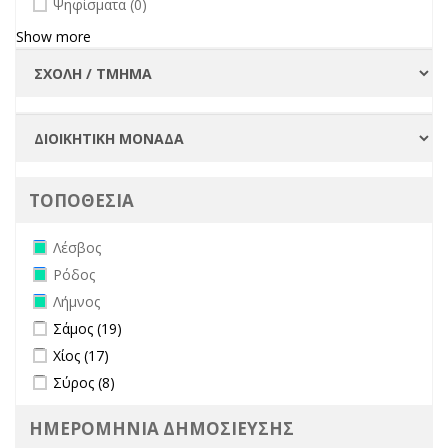
Ψηφίσματα (0)
Show more
ΤΟΠΟΘΕΣΙΑ
Remove Λέσβος filter
Λέσβος
Remove Ρόδος filter
Ρόδος
Remove Λήμνος filter
Λήμνος
Apply Σάμος filter
Apply Σάμος filter
Σάμος (19)
Apply Χίος filter
Apply Χίος filter
Χίος (17)
Apply Σύρος filter
Apply Σύρος filter
Σύρος (8)
ΗΜΕΡΟΜΗΝΙΑ ΔΗΜΟΣΙΕΥΣΗΣ