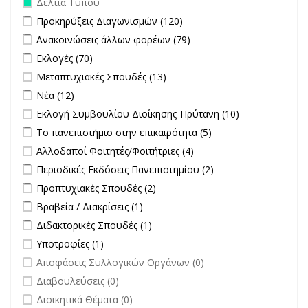
Δελτία Τύπου
Apply Προκηρύξεις Διαγωνισμών filter
Apply Προκηρύξεις
Προκηρύξεις Διαγωνισμών (120)
Διαγωνισμών filter
Apply Ανακοινώσεις άλλων φορέων filter
Apply Ανακοινώσεις
Ανακοινώσεις άλλων φορέων (79)
άλλων φορέων filter
Apply Εκλογές filter
Apply Εκλογές filter
Εκλογές (70)
Apply Μεταπτυχιακές Σπουδές filter
Apply Μεταπτυχιακές
Μεταπτυχιακές Σπουδές (13)
Σπουδές filter
Apply Νέα filter
Apply Νέα filter
Νέα (12)
Apply Εκλογή Συμβουλίου Διοίκησης-Πρύτανη filter
Apply
Εκλογή Συμβουλίου Διοίκησης-Πρύτανη (10)
Εκλογή
Apply Το πανεπιστήμιο στην επικαιρότητα filter
Apply Το
Το πανεπιστήμιο στην επικαιρότητα (5)
Συμβουλίου
πανεπιστήμιο στην
Apply Αλλοδαποί Φοιτητές/Φοιτήτριες filter
Apply Αλλοδαποί
Αλλοδαποί Φοιτητές/Φοιτήτριες (4)
Διοίκησης-
επικαιρότητα filter
Φοιτητές/Φοιτήτριες
Πρύτανη
Apply Περιοδικές Εκδόσεις Πανεπιστημίου filter
Apply Περιοδικές
Περιοδικές Εκδόσεις Πανεπιστημίου (2)
filter
filter
Εκδόσεις
Apply Προπτυχιακές Σπουδές filter
Apply Προπτυχιακές Σπουδές
Προπτυχιακές Σπουδές (2)
Πανεπιστημίου
filter
Apply Βραβεία / Διακρίσεις filter
Apply Βραβεία / Διακρίσεις filter
Βραβεία / Διακρίσεις (1)
filter
Apply Διδακτορικές Σπουδές filter
Apply Διδακτορικές Σπουδές
Διδακτορικές Σπουδές (1)
filter
Apply Υποτροφίες filter
Apply Υποτροφίες filter
Υποτροφίες (1)
undefined
Αποφάσεις Συλλογικών Οργάνων (0)
undefined
Διαβουλεύσεις (0)
undefined
Διοικητικά Θέματα (0)