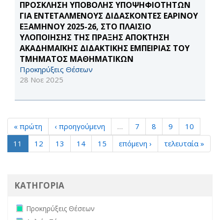
ΠΡΟΣΚΛΗΣΗ ΥΠΟΒΟΛΗΣ ΥΠΟΨΗΦΙΟΤΗΤΩΝ
ΓΙΑ ΕΝΤΕΤΑΛΜΕΝΟΥΣ ΔΙΔΑΣΚΟΝΤΕΣ ΕΑΡΙΝΟΥ
ΕΞΑΜΗΝΟΥ 2025-26, ΣΤΟ ΠΛΑΙΣΙΟ
ΥΛΟΠΟΙΗΣΗΣ ΤΗΣ ΠΡΑΞΗΣ ΑΠΟΚΤΗΣΗ
ΑΚΑΔΗΜΑΪΚΗΣ ΔΙΔΑΚΤΙΚΗΣ ΕΜΠΕΙΡΙΑΣ ΤΟΥ
ΤΜΗΜΑΤΟΣ ΜΑΘΗΜΑΤΙΚΩΝ
Προκηρύξεις Θέσεων
28 Νοε 2025
« πρώτη
‹ προηγούμενη
…
7
8
9
10
11
12
13
14
15
επόμενη ›
τελευταία »
ΚΑΤΗΓΟΡΙΑ
Remove Προκηρύξεις Θέσεων filter
Προκηρύξεις Θέσεων
Remove Δελτία Τύπου filter