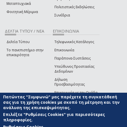
Μεταπτυχιακά
Πολιτιστικές Εκδηλώσεις
Φοιτητική Μέριμνα
Συνέδρια
ΔΕΛΤΙΑ ΤΥΠΟΥ / ΝΕΑ
ΕΠΙΚΟΙΝΩΝΙΑ
Δελτία Τύπου
Τηλεφωνικός Κατάλογος
Το πανεπιστήμιο στην
Επικοινωνία
επικαιρότητα
Παράπονα-Συστάσεις
Υπεύθυνος Προστασίας
Δεδομένων
Δήλωση
Προσβασιμότητας
Επικοινωνία με την Ομάδα
Πατώντας "Συμφωνώ" μας παρέχετε τη συγκατάθεσή
Ανάπτυξης του site
(link sends e-mail)
σας για τη χρήση cookies με σκοπό τη μέτρηση και την
ανάλυση της επισκεψιμότητας.
© ΠΑΝΕΠΙΣΤΗΜΙΟ ΑΙΓΑΙΟΥ
ΟΡΟΙ ΧΡΗΣΗΣ
ΠΟΛΙΤΙΚΗ COOKIES
ΟΜΑΔΑ
ΑΝΑΠΤΥΞΗΣ
Επιλέξτε "Ρυθμίσεις Cookies" για περισσότερες
πληροφορίες.
Ρυθμίσεις Cookies