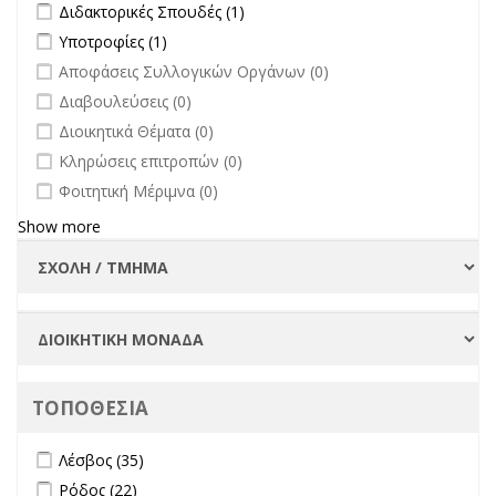
Apply Διδακτορικές Σπουδές filter
Apply Διδακτορικές Σπουδές
Διδακτορικές Σπουδές (1)
filter
Apply Υποτροφίες filter
Apply Υποτροφίες filter
Υποτροφίες (1)
undefined
Αποφάσεις Συλλογικών Οργάνων (0)
undefined
Διαβουλεύσεις (0)
undefined
Διοικητικά Θέματα (0)
undefined
Κληρώσεις επιτροπών (0)
undefined
Φοιτητική Μέριμνα (0)
Show more
ΤΟΠΟΘΕΣΙΑ
Apply Λέσβος filter
Apply Λέσβος filter
Λέσβος (35)
Apply Ρόδος filter
Apply Ρόδος filter
Ρόδος (22)