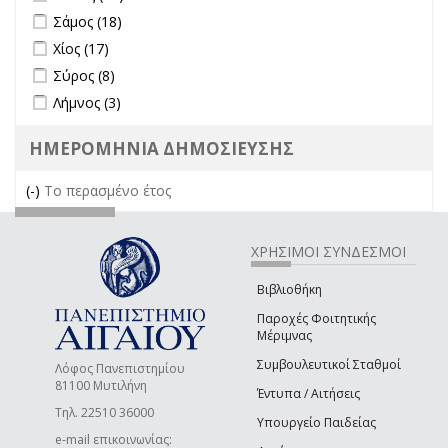
Apply Σάμος filter
Apply Σάμος filter
Σάμος (18)
Apply Χίος filter
Apply Χίος filter
Χίος (17)
Apply Σύρος filter
Apply Σύρος filter
Σύρος (8)
Apply Λήμνος filter
Apply Λήμνος filter
Λήμνος (3)
ΗΜΕΡΟΜΗΝΙΑ ΔΗΜΟΣΙΕΥΣΗΣ
(-)
Remove Το περασμένο έτος filter
Το περασμένο έτος
ΧΡΗΣΙΜΟΙ ΣΥΝΔΕΣΜΟΙ
Βιβλιοθήκη
Παροχές Φοιτητικής
Μέριμνας
Συμβουλευτικοί Σταθμοί
Λόφος Πανεπιστημίου
81100 Μυτιλήνη
Έντυπα / Αιτήσεις
Τηλ. 22510 36000
Υπουργείο Παιδείας
e-mail επικοινωνίας: