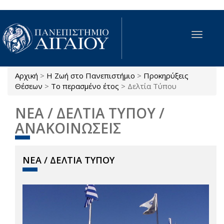
Παράκαμψη προς το κυρίως περιεχόμενο
Toggle
navigat
Αρχική
>
Η Ζωή στο Πανεπιστήμιο
>
Προκηρύξεις
Είστε εδώ
Θέσεων
>
Το περασμένο έτος
>
Δελτία Τύπου
ΝΕΑ / ΔΕΛΤΙΑ ΤΥΠΟΥ /
ΑΝΑΚΟΙΝΩΣΕΙΣ
ΝΕΑ / ΔΕΛΤΙΑ ΤΥΠΟΥ