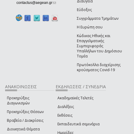
Διαύγεια
(link sends e-mail)
contactus@aegean.gr
Εύδοξος
Συγγράμματα Τμημάτων
Η Ευρώπη σου
Κώδικας Ηθικής και
Επαγγελματικής
Συμπεριφοράς
Υπαλλήλων του Δημόσιου
Τομέα
Πρωτόκολλα διαχείρισης
κρούσματος Covid-19
ΑΝΑΚΟΙΝΩΣΕΙΣ
ΕΚΔΗΛΩΣΕΙΣ / ΣΥΝΕΔΡΙΑ
Προκηρύξεις
Ακαδημαϊκές Τελετές
Διαγωνισμών
Διαλέξεις
Προκηρύξεις Θέσεων
Εκθέσεις
Βραβεία / Διακρίσεις
Εκπαιδευτικά σεμινάρια
Διοικητικά Θέματα
Ημερίδες