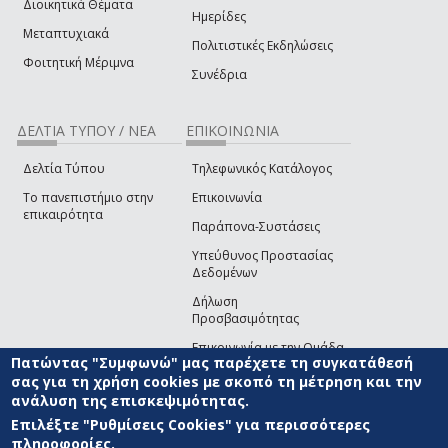
Διοικητικά Θέματα
Ημερίδες
Μεταπτυχιακά
Πολιτιστικές Εκδηλώσεις
Φοιτητική Μέριμνα
Συνέδρια
ΔΕΛΤΙΑ ΤΥΠΟΥ / ΝΕΑ
ΕΠΙΚΟΙΝΩΝΙΑ
Δελτία Τύπου
Τηλεφωνικός Κατάλογος
Το πανεπιστήμιο στην
Επικοινωνία
επικαιρότητα
Παράπονα-Συστάσεις
Υπεύθυνος Προστασίας
Δεδομένων
Δήλωση
Προσβασιμότητας
Επικοινωνία με την Ομάδα
Πατώντας "Συμφωνώ" μας παρέχετε τη συγκατάθεσή
Ανάπτυξης του site
(link sends e-mail)
σας για τη χρήση cookies με σκοπό τη μέτρηση και την
ανάλυση της επισκεψιμότητας.
© ΠΑΝΕΠΙΣΤΗΜΙΟ ΑΙΓΑΙΟΥ
ΟΡΟΙ ΧΡΗΣΗΣ
ΠΟΛΙΤΙΚΗ COOKIES
ΟΜΑΔΑ
ΑΝΑΠΤΥΞΗΣ
Επιλέξτε "Ρυθμίσεις Cookies" για περισσότερες
πληροφορίες.