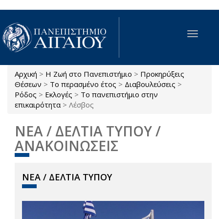
Παράκαμψη προς το κυρίως περιεχόμενο
Toggle
navigat
Αρχική
>
Η Ζωή στο Πανεπιστήμιο
>
Προκηρύξεις
Είστε εδώ
Θέσεων
>
Το περασμένο έτος
>
Διαβουλεύσεις
>
Ρόδος
>
Εκλογές
>
Το πανεπιστήμιο στην
επικαιρότητα
>
Λέσβος
ΝΕΑ / ΔΕΛΤΙΑ ΤΥΠΟΥ /
ΑΝΑΚΟΙΝΩΣΕΙΣ
ΝΕΑ / ΔΕΛΤΙΑ ΤΥΠΟΥ