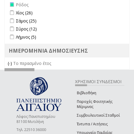
Remove Ρόδος filter
Ρόδος
Apply Χίος filter
Apply Χίος filter
Χίος (26)
Apply Σάμος filter
Apply Σάμος filter
Σάμος (25)
Apply Σύρος filter
Apply Σύρος filter
Σύρος (12)
Apply Λήμνος filter
Apply Λήμνος filter
Λήμνος (5)
ΗΜΕΡΟΜΗΝΙΑ ΔΗΜΟΣΙΕΥΣΗΣ
(-)
Remove Το περασμένο έτος filter
Το περασμένο έτος
ΧΡΗΣΙΜΟΙ ΣΥΝΔΕΣΜΟΙ
Βιβλιοθήκη
Παροχές Φοιτητικής
Μέριμνας
Συμβουλευτικοί Σταθμοί
Λόφος Πανεπιστημίου
81100 Μυτιλήνη
Έντυπα / Αιτήσεις
Τηλ. 22510 36000
Υπουργείο Παιδείας