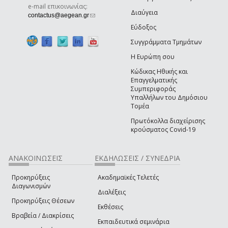
e-mail επικοινωνίας:
Διαύγεια
(link sends e-mail)
contactus@aegean.gr
Εύδοξος
Συγγράμματα Τμημάτων
Η Ευρώπη σου
Κώδικας Ηθικής και
Επαγγελματικής
Συμπεριφοράς
Υπαλλήλων του Δημόσιου
Τομέα
Πρωτόκολλα διαχείρισης
κρούσματος Covid-19
ΑΝΑΚΟΙΝΩΣΕΙΣ
ΕΚΔΗΛΩΣΕΙΣ / ΣΥΝΕΔΡΙΑ
Προκηρύξεις
Ακαδημαϊκές Τελετές
Διαγωνισμών
Διαλέξεις
Προκηρύξεις Θέσεων
Εκθέσεις
Βραβεία / Διακρίσεις
Εκπαιδευτικά σεμινάρια