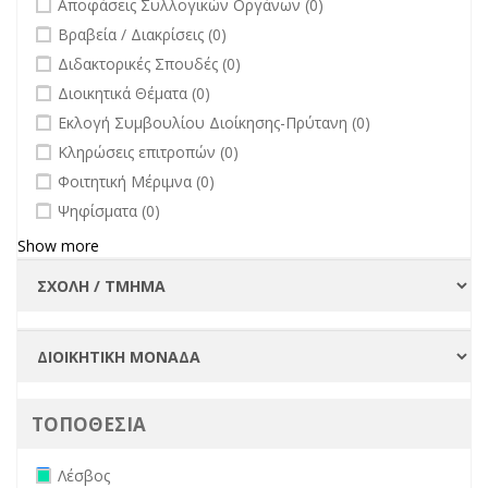
Αποφάσεις Συλλογικών Οργάνων (0)
undefined
Βραβεία / Διακρίσεις (0)
undefined
Διδακτορικές Σπουδές (0)
undefined
Διοικητικά Θέματα (0)
undefined
Εκλογή Συμβουλίου Διοίκησης-Πρύτανη (0)
undefined
Κληρώσεις επιτροπών (0)
undefined
Φοιτητική Μέριμνα (0)
undefined
Ψηφίσματα (0)
Show more
ΤΟΠΟΘΕΣΙΑ
Remove Λέσβος filter
Λέσβος