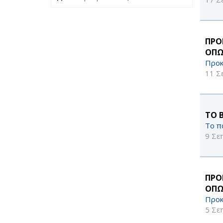
ΠΡΟ
ΟΠΩ
Προκ
11 Σ
ΤΟ 
Το π
9 Σε
ΠΡΟ
ΟΠΩ
Προκ
5 Σε