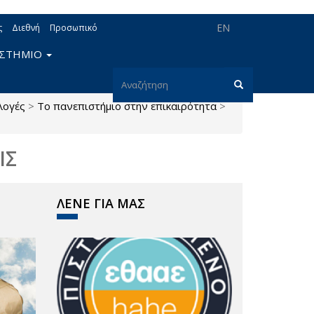
EN
ς
Διεθνή
Προσωπικό
ΙΣΤΗΜΙΟ
Φόρμα
λογές
>
Το πανεπιστήμιο στην επικαιρότητα
>
αναζήτησης
Αναζήτηση
ΙΣ
ΛΕΝΕ ΓΙΑ ΜΑΣ