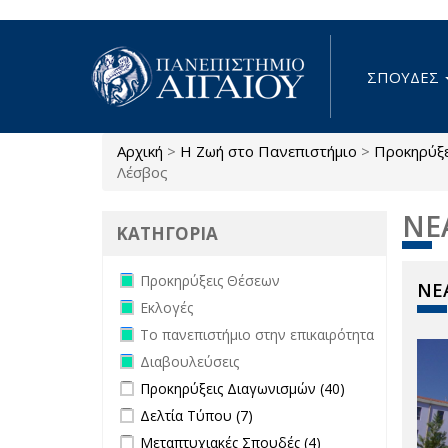
Παράκαμψη προς το κυρίως περιεχόμενο
ΣΠΟΥΔΕΣ
Αρχική
>
Η Ζωή στο Πανεπιστήμιο
>
Προκηρύξ
Είστε εδώ
Λέσβος
ΝΕ
ΚΑΤΗΓΟΡΙΑ
Remove Προκηρύξεις Θέσεων filter
Προκηρύξεις Θέσεων
ΝΕΑ
Remove Εκλογές filter
Εκλογές
Remove Το πανεπιστήμιο στην
Το πανεπιστήμιο στην επικαιρότητα
επικαιρότητα filter
Remove Διαβουλεύσεις filter
Διαβουλεύσεις
Apply Προκηρύξεις Διαγωνισμών
Apply
Προκηρύξεις Διαγωνισμών (40)
filter
Προκηρύξεις
Apply Δελτία Τύπου filter
Apply Δελτία Τύπου
Δελτία Τύπου (7)
Διαγωνισμών
filter
Apply Μεταπτυχιακές Σπουδές filter
Apply
Μεταπτυχιακές Σπουδές (4)
filter