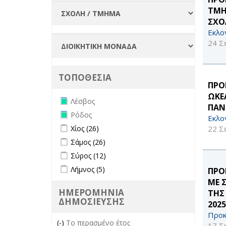
ΤΜΗ
ΣΧΟ
Εκλο
24 Σ
ΤΟΠΟΘΕΣΙΑ
ΠΡΟ
ΩΚΕ
Remove Λέσβος filter
Λέσβος
ΠΑΝ
Remove Ρόδος filter
Ρόδος
Εκλο
Apply Χίος filter
Apply Χίος filter
22 Σ
Χίος (26)
Apply Σάμος filter
Apply Σάμος filter
Σάμος (26)
Apply Σύρος filter
Apply Σύρος filter
Σύρος (12)
Apply Λήμνος filter
Apply Λήμνος filter
Λήμνος (5)
ΠΡΟ
ΜΕ 
ΗΜΕΡΟΜΗΝΙΑ
ΤΗΣ
ΔΗΜΟΣΙΕΥΣΗΣ
2025
Προκ
(-)
Remove Το περασμένο έτος filter
Το περασμένο έτος
17 Σ