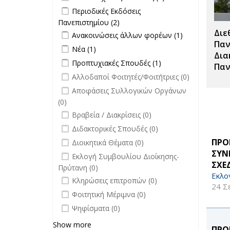
Μεταπτυχιακές
Apply Περιοδικές Εκδόσεις
Περιοδικές Εκδόσεις
Σπουδές filter
Πανεπιστημίου filter
Πανεπιστημίου (2)
Apply Περιοδικές
Διε
Apply Ανακοινώσεις άλλων φορέων
Εκδόσεις
Apply
Ανακοινώσεις άλλων φορέων (1)
filter
Πανεπιστημίου filter
Ανακοινώσεις
Παν
Apply Νέα filter
Apply Νέα filter
Νέα (1)
άλλων
Δια
Apply Προπτυχιακές Σπουδές filter
Apply
Προπτυχιακές Σπουδές (1)
φορέων filter
Παν
Προπτυχιακές
undefined
Αλλοδαποί Φοιτητές/Φοιτήτριες (0)
Σπουδές filter
undefined
Αποφάσεις Συλλογικών Οργάνων
(0)
undefined
Βραβεία / Διακρίσεις (0)
undefined
Διδακτορικές Σπουδές (0)
undefined
ΠΡΟ
Διοικητικά Θέματα (0)
ΣΥΝ
undefined
Εκλογή Συμβουλίου Διοίκησης-
ΣΧΕ
Πρύτανη (0)
Εκλο
undefined
Κληρώσεις επιτροπών (0)
24 Σ
undefined
Φοιτητική Μέριμνα (0)
undefined
Ψηφίσματα (0)
Show more
ΠΡΟ