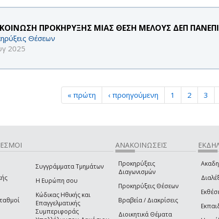
ΚΟΙΝΩΣΗ ΠΡΟΚΗΡΥΞΗΣ ΜΙΑΣ ΘΕΣΗ ΜΕΛΟΥΣ ΔΕΠ ΠΑΝΕΠΙ
ηρύξεις Θέσεων
υγ 2025
« πρώτη
‹ προηγούμενη
1
2
3
ΔΕΣΜΟΙ
ΑΝΑΚΟΙΝΩΣΕΙΣ
ΕΚΔΗΛ
Προκηρύξεις
Ακαδη
Συγγράμματα Τμημάτων
Διαγωνισμών
κής
Διαλέξ
Η Ευρώπη σου
Προκηρύξεις Θέσεων
Εκθέσ
Κώδικας Ηθικής και
Σταθμοί
Βραβεία / Διακρίσεις
Επαγγελματικής
Εκπαι
Συμπεριφοράς
Διοικητικά Θέματα