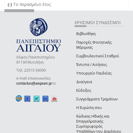
(-)
Remove Το περασμένο έτος filter
Το περασμένο έτος
ΧΡΗΣΙΜΟΙ ΣΥΝΔΕΣΜΟΙ
Βιβλιοθήκη
Παροχές Φοιτητικής
Μέριμνας
Συμβουλευτικοί Σταθμοί
Λόφος Πανεπιστημίου
81100 Μυτιλήνη
Έντυπα / Αιτήσεις
Τηλ. 22510 36000
Υπουργείο Παιδείας
e-mail επικοινωνίας:
Διαύγεια
(link sends e-mail)
contactus@aegean.gr
Εύδοξος
Συγγράμματα Τμημάτων
Η Ευρώπη σου
Κώδικας Ηθικής και
Επαγγελματικής
Συμπεριφοράς
Υπαλλήλων του Δημόσιου