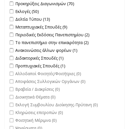
Apply Προκηρύξεις Διαγωνισμών filter
Apply Προκηρύξεις
Προκηρύξεις Διαγωνισμών (70)
Διαγωνισμών filter
Apply Εκλογές filter
Apply Εκλογές filter
Εκλογές (50)
Apply Δελτία Τύπου filter
Apply Δελτία Τύπου filter
Δελτία Τύπου (13)
Apply Μεταπτυχιακές Σπουδές filter
Apply Μεταπτυχιακές Σπουδές
Μεταπτυχιακές Σπουδές (9)
filter
Apply Περιοδικές Εκδόσεις Πανεπιστημίου filter
Apply Περιοδικές
Περιοδικές Εκδόσεις Πανεπιστημίου (2)
Εκδόσεις
Apply Το πανεπιστήμιο στην επικαιρότητα filter
Apply Το
Το πανεπιστήμιο στην επικαιρότητα (2)
Πανεπιστημίου
πανεπιστήμιο στην
Apply Ανακοινώσεις άλλων φορέων filter
Apply Ανακοινώσεις
Ανακοινώσεις άλλων φορέων (1)
filter
επικαιρότητα filter
άλλων φορέων filter
Apply Διδακτορικές Σπουδές filter
Apply Διδακτορικές Σπουδές
Διδακτορικές Σπουδές (1)
filter
Apply Προπτυχιακές Σπουδές filter
Apply Προπτυχιακές Σπουδές
Προπτυχιακές Σπουδές (1)
filter
undefined
Αλλοδαποί Φοιτητές/Φοιτήτριες (0)
undefined
Αποφάσεις Συλλογικών Οργάνων (0)
undefined
Βραβεία / Διακρίσεις (0)
undefined
Διοικητικά Θέματα (0)
undefined
Εκλογή Συμβουλίου Διοίκησης-Πρύτανη (0)
undefined
Κληρώσεις επιτροπών (0)
undefined
Φοιτητική Μέριμνα (0)
undefined
Ψηφίσματα (0)