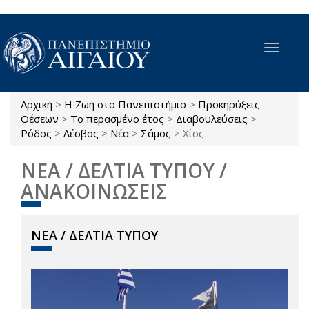
Παράκαμψη προς το κυρίως περιεχόμενο
Toggle
navigat
Αρχική
>
Η Ζωή στο Πανεπιστήμιο
>
Προκηρύξεις
Είστε εδώ
Θέσεων
>
Το περασμένο έτος
>
Διαβουλεύσεις
>
Ρόδος
>
Λέσβος
>
Νέα
>
Σάμος
>
Χίος
ΝΕΑ / ΔΕΛΤΙΑ ΤΥΠΟΥ /
ΑΝΑΚΟΙΝΩΣΕΙΣ
ΝΕΑ / ΔΕΛΤΙΑ ΤΥΠΟΥ