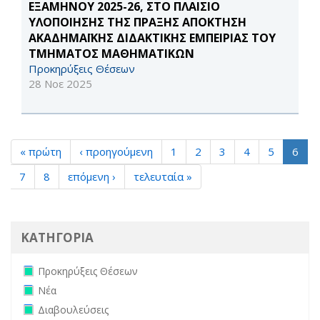
ΕΞΑΜΗΝΟΥ 2025-26, ΣΤΟ ΠΛΑΙΣΙΟ
ΥΛΟΠΟΙΗΣΗΣ ΤΗΣ ΠΡΑΞΗΣ ΑΠΟΚΤΗΣΗ
ΑΚΑΔΗΜΑΪΚΗΣ ΔΙΔΑΚΤΙΚΗΣ ΕΜΠΕΙΡΙΑΣ ΤΟΥ
ΤΜΗΜΑΤΟΣ ΜΑΘΗΜΑΤΙΚΩΝ
Προκηρύξεις Θέσεων
28 Νοε 2025
« πρώτη
‹ προηγούμενη
1
2
3
4
5
6
7
8
επόμενη ›
τελευταία »
ΚΑΤΗΓΟΡΙΑ
Remove Προκηρύξεις Θέσεων filter
Προκηρύξεις Θέσεων
Remove Νέα filter
Νέα
Remove Διαβουλεύσεις filter
Διαβουλεύσεις