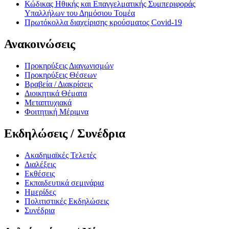
Κώδικας Ηθικής και Επαγγελματικής Συμπεριφοράς
Υπαλλήλων του Δημόσιου Τομέα
Πρωτόκολλα διαχείρισης κρούσματος Covid-19
Ανακοινώσεις
Προκηρύξεις Διαγωνισμών
Προκηρύξεις Θέσεων
Βραβεία / Διακρίσεις
Διοικητικά Θέματα
Μεταπτυχιακά
Φοιτητική Μέριμνα
Εκδηλώσεις / Συνέδρια
Ακαδημαϊκές Τελετές
Διαλέξεις
Εκθέσεις
Εκπαιδευτικά σεμινάρια
Ημερίδες
Πολιτιστικές Εκδηλώσεις
Συνέδρια