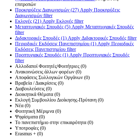
επιτροπών
Προκηρύξεις Διαγωνισμών (27)
Apply Προκηρύξεις
Διαγωνισμών filter
Εκλογές (21)
Apply Εκλογές filter
Μεταπτυχιακές Σπουδές (5)
Apply Μεταπτυχιακές Σπουδές
filter
Διδακτορικές Σπουδές (1)
Apply Διδακτορικές Σπουδές filter
Περιοδικές Εκδόσεις Πανεπιστημίου (1)
Apply Περιοδικές
Εκδόσεις Πανεπιστημίου filter
Προπτυχιακές Σπουδές (1)
Apply Προπτυχιακές Σπουδές
filter
Αλλοδαποί Φοιτητές/Φοιτήτριες (0)
Ανακοινώσεις άλλων φορέων (0)
Αποφάσεις Συλλογικών Οργάνων (0)
Βραβεία / Διακρίσεις (0)
Διαβουλεύσεις (0)
Διοικητικά Θέματα (0)
Εκλογή Συμβουλίου Διοίκησης-Πρύτανη (0)
Νέα (0)
Φοιτητική Μέριμνα (0)
Ψηφίσματα (0)
Το πανεπιστήμιο στην επικαιρότητα (0)
Υποτροφίες (0)
Erasmus + (0)