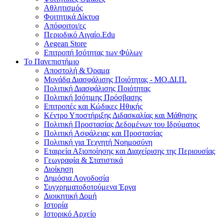
Αθλητισμός
Φοιτητικά Δίκτυα
Απόφοιτοι/ες
Περιοδικό Αιγαίο.Edu
Aegean Store
Επιτροπή Ισότητας των Φύλων
Το Πανεπιστήμιο
Αποστολή & Όραμα
Μονάδα Διασφάλισης Ποιότητας - ΜΟ.ΔΙ.Π.
Πολιτική Διασφάλισης Ποιότητας
Πολιτική Ισότιμης Πρόσβασης
Επιτροπές και Κώδικες Ηθικής
Κέντρο Υποστήριξης Διδασκαλίας και Μάθησης
Πολιτική Προστασίας Δεδομένων του Ιδρύματος
Πολιτική Ασφάλειας και Προστασίας
Πολιτική για Τεχνητή Νοημοσύνη
Εταιρεία Αξιοποίησης και Διαχείρισης της Περιουσίας
Γεωγραφία & Στατιστικά
Διοίκηση
Δημόσια Λογοδοσία
Συγχρηματοδοτούμενα Έργα
Διοικητική Δομή
Ιστορία
Ιστορικό Αρχείο