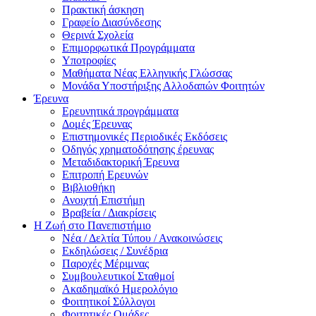
Πρακτική άσκηση
Γραφείο Διασύνδεσης
Θερινά Σχολεία
Επιμορφωτικά Προγράμματα
Υποτροφίες
Μαθήματα Νέας Ελληνικής Γλώσσας
Μονάδα Υποστήριξης Αλλοδαπών Φοιτητών
Έρευνα
Ερευνητικά προγράμματα
Δομές Έρευνας
Επιστημονικές Περιοδικές Εκδόσεις
Οδηγός χρηματοδότησης έρευνας
Μεταδιδακτορική Έρευνα
Επιτροπή Ερευνών
Βιβλιοθήκη
Ανοιχτή Επιστήμη
Βραβεία / Διακρίσεις
Η Ζωή στο Πανεπιστήμιο
Νέα / Δελτία Τύπου / Ανακοινώσεις
Εκδηλώσεις / Συνέδρια
Παροχές Μέριμνας
Συμβουλευτικοί Σταθμοί
Ακαδημαϊκό Ημερολόγιο
Φοιτητικοί Σύλλογοι
Φοιτητικές Ομάδες