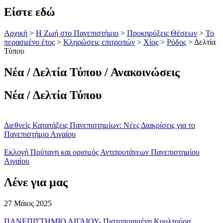
Είστε εδώ
Αρχική
>
Η Ζωή στο Πανεπιστήμιο
>
Προκηρύξεις Θέσεων
>
Το
περασμένο έτος
>
Κληρώσεις επιτροπών
>
Χίος
>
Ρόδος
>
Δελτία
Τύπου
Νέα / Δελτία Τύπου / Ανακοινώσεις
Νέα / Δελτία Τύπου
Διεθνείς Κατατάξεις Πανεπιστημίων: Νέες Διακρίσεις για το
Πανεπιστήμιο Αιγαίου
Εκλογή Πρύτανη και ορισμός Αντιπρυτάνεων Πανεπιστημίου
Αιγαίου
Λένε για μας
27 Μάιος 2025
ΠΑΝΕΠΙΣΤΗΜΙΟ ΑΙΓΑΙΟΥ- Πιστοποιημένη Κουλτούρα