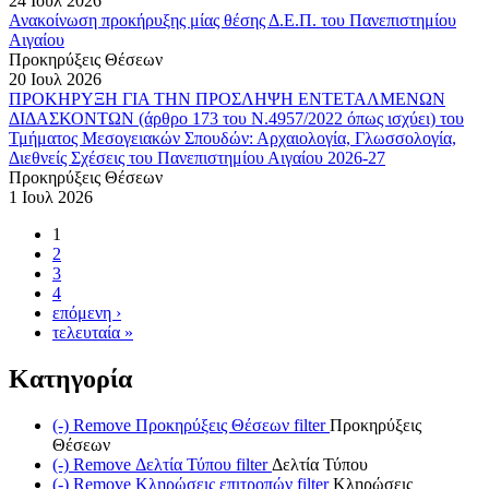
24 Ιουλ 2026
Ανακοίνωση προκήρυξης μίας θέσης Δ.Ε.Π. του Πανεπιστημίου
Αιγαίου
Προκηρύξεις Θέσεων
20 Ιουλ 2026
ΠΡΟΚΗΡΥΞΗ ΓΙΑ ΤΗΝ ΠΡΟΣΛΗΨΗ ΕΝΤΕΤΑΛΜΕΝΩΝ
ΔΙΔΑΣΚΟΝΤΩΝ (άρθρο 173 του Ν.4957/2022 όπως ισχύει) του
Τμήματος Μεσογειακών Σπουδών: Αρχαιολογία, Γλωσσολογία,
Διεθνείς Σχέσεις του Πανεπιστημίου Αιγαίου 2026-27
Προκηρύξεις Θέσεων
1 Ιουλ 2026
1
2
3
4
επόμενη ›
τελευταία »
Κατηγορία
(-)
Remove Προκηρύξεις Θέσεων filter
Προκηρύξεις
Θέσεων
(-)
Remove Δελτία Τύπου filter
Δελτία Τύπου
(-)
Remove Κληρώσεις επιτροπών filter
Κληρώσεις