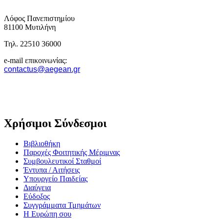
Λόφος Πανεπιστημίου
81100 Μυτιλήνη
Τηλ. 22510 36000
e-mail επικοινωνίας:
contactus@aegean.gr
Χρήσιμοι Σύνδεσμοι
Βιβλιοθήκη
Παροχές Φοιτητικής Μέριμνας
Συμβουλευτικοί Σταθμοί
Έντυπα / Αιτήσεις
Υπουργείο Παιδείας
Διαύγεια
Εύδοξος
Συγγράμματα Τμημάτων
Η Ευρώπη σου