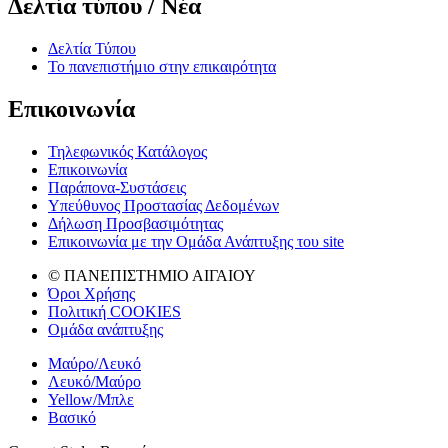
Δελτία τύπου / Νέα
Δελτία Τύπου
Το πανεπιστήμιο στην επικαιρότητα
Επικοινωνία
Τηλεφωνικός Κατάλογος
Επικοινωνία
Παράπονα-Συστάσεις
Υπεύθυνος Προστασίας Δεδομένων
Δήλωση Προσβασιμότητας
Επικοινωνία με την Ομάδα Ανάπτυξης του site
© ΠΑΝΕΠΙΣΤΗΜΙΟ ΑΙΓΑΙΟΥ
Όροι Χρήσης
Πολιτική COOKIES
Ομάδα ανάπτυξης
Μαύρο/Λευκό
Λευκό/Μαύρο
Yellow/Μπλε
Βασικό