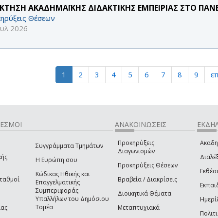
ΚΤΗΣΗ ΑΚΑΔΗΜΑΪΚΗΣ ΔΙΔΑΚΤΙΚΗΣ ΕΜΠΕΙΡΙΑΣ ΣΤΟ ΠΑΝΕ
ηρύξεις Θέσεων
ουλ 2026
1
2
3
4
5
6
7
8
9
επ
ΔΕΣΜΟΙ
ΑΝΑΚΟΙΝΩΣΕΙΣ
ΕΚΔΗΛ
Προκηρύξεις
Ακαδη
Συγγράμματα Τμημάτων
Διαγωνισμών
κής
Διαλέξ
Η Ευρώπη σου
Προκηρύξεις Θέσεων
Εκθέσ
Κώδικας Ηθικής και
Σταθμοί
Βραβεία / Διακρίσεις
Επαγγελματικής
Εκπαι
Συμπεριφοράς
Διοικητικά Θέματα
Υπαλλήλων του Δημόσιου
Ημερί
Τομέα
ίας
Μεταπτυχιακά
Πολιτι