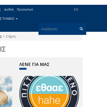
EN
ς
Διεθνή
Προσωπικό
ΙΣΤΗΜΙΟ
Φόρμα
ς
>
Σάμος
αναζήτησης
Αναζήτηση
ΙΣ
ΛΕΝΕ ΓΙΑ ΜΑΣ