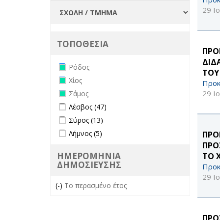
29 Ι
ΤΟΠΟΘΕΣΙΑ
ΠΡΟ
ΔΙΔ
Remove Ρόδος filter
Ρόδος
ΤΟΥ 
Remove Χίος filter
Χίος
Προκ
Remove Σάμος filter
29 Ι
Σάμος
Apply Λέσβος filter
Apply Λέσβος filter
Λέσβος (47)
Apply Σύρος filter
Apply Σύρος filter
Σύρος (13)
Apply Λήμνος filter
Apply Λήμνος filter
Λήμνος (5)
ΠΡΟ
ΠΡΟ
ΗΜΕΡΟΜΗΝΙΑ
ΤΟ 
ΔΗΜΟΣΙΕΥΣΗΣ
Προκ
29 Ι
(-)
Remove Το περασμένο έτος filter
Το περασμένο έτος
ΠΡΟ