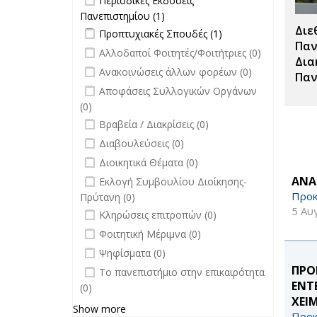
Περιοδικές Εκδόσεις
Σπουδές
Πανεπιστημίου filter
Πανεπιστημίου (1)
Apply Περιοδικές
filter
Διε
Apply Προπτυχιακές Σπουδές filter
Εκδόσεις
Apply
Προπτυχιακές Σπουδές (1)
Πανεπιστημίου filter
Προπτυχιακές
Παν
undefined
Αλλοδαποί Φοιτητές/Φοιτήτριες (0)
Σπουδές filter
Δια
undefined
Ανακοινώσεις άλλων φορέων (0)
Παν
undefined
Αποφάσεις Συλλογικών Οργάνων
(0)
undefined
Βραβεία / Διακρίσεις (0)
undefined
Διαβουλεύσεις (0)
undefined
Διοικητικά Θέματα (0)
undefined
ΑΝΑ
Εκλογή Συμβουλίου Διοίκησης-
Προκ
Πρύτανη (0)
5 Αυ
undefined
Κληρώσεις επιτροπών (0)
undefined
Φοιτητική Μέριμνα (0)
undefined
Ψηφίσματα (0)
undefined
ΠΡΟ
Το πανεπιστήμιο στην επικαιρότητα
ΕΝΤ
(0)
ΧΕΙ
Show more
Προκ