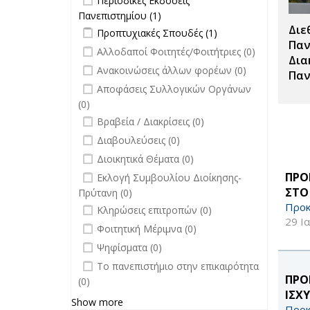
Περιοδικές Εκδόσεις
Σπουδές
Πανεπιστημίου filter
Πανεπιστημίου (1)
Apply Περιοδικές
filter
Διε
Apply Προπτυχιακές Σπουδές filter
Εκδόσεις
Apply
Προπτυχιακές Σπουδές (1)
Πανεπιστημίου filter
Προπτυχιακές
Παν
undefined
Αλλοδαποί Φοιτητές/Φοιτήτριες (0)
Σπουδές filter
Δια
undefined
Ανακοινώσεις άλλων φορέων (0)
Παν
undefined
Αποφάσεις Συλλογικών Οργάνων
(0)
undefined
Βραβεία / Διακρίσεις (0)
undefined
Διαβουλεύσεις (0)
undefined
Διοικητικά Θέματα (0)
undefined
ΠΡΟ
Εκλογή Συμβουλίου Διοίκησης-
ΣΤΟ
Πρύτανη (0)
Προκ
undefined
Κληρώσεις επιτροπών (0)
29 Ι
undefined
Φοιτητική Μέριμνα (0)
undefined
Ψηφίσματα (0)
undefined
Το πανεπιστήμιο στην επικαιρότητα
ΠΡΟ
(0)
ΙΣΧ
Show more
Προκ