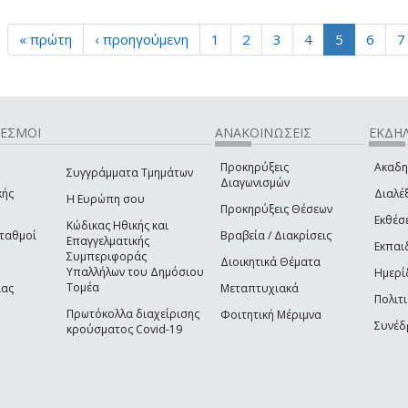
« πρώτη
‹ προηγούμενη
1
2
3
4
5
6
7
ΔΕΣΜΟΙ
ΑΝΑΚΟΙΝΩΣΕΙΣ
ΕΚΔΗΛ
Προκηρύξεις
Ακαδη
Συγγράμματα Τμημάτων
Διαγωνισμών
κής
Διαλέξ
Η Ευρώπη σου
Προκηρύξεις Θέσεων
Εκθέσ
Κώδικας Ηθικής και
Σταθμοί
Βραβεία / Διακρίσεις
Επαγγελματικής
Εκπαι
Συμπεριφοράς
Διοικητικά Θέματα
Υπαλλήλων του Δημόσιου
Ημερί
Τομέα
ίας
Μεταπτυχιακά
Πολιτι
Πρωτόκολλα διαχείρισης
Φοιτητική Μέριμνα
Συνέδ
κρούσματος Covid-19