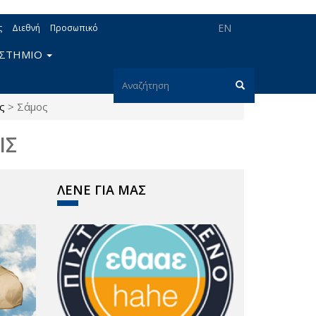
EN
ς
Διεθνή
Προσωπικό
ΙΣΤΗΜΙΟ
Φόρμα
ς
>
Σάμος
αναζήτησης
Αναζήτηση
ΙΣ
ΛΕΝΕ ΓΙΑ ΜΑΣ