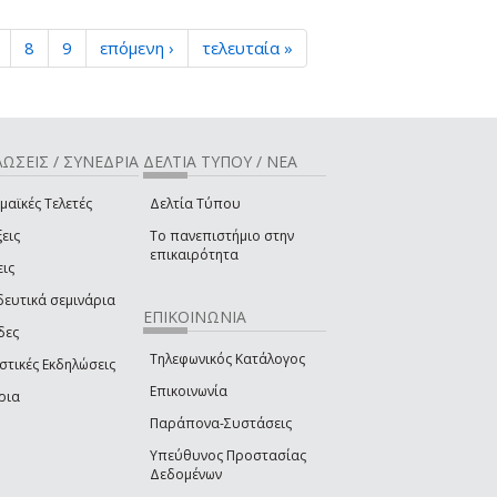
8
9
επόμενη ›
τελευταία »
ΩΣΕΙΣ / ΣΥΝΕΔΡΙΑ
ΔΕΛΤΙΑ ΤΥΠΟΥ / ΝΕΑ
μαϊκές Τελετές
Δελτία Τύπου
εις
Το πανεπιστήμιο στην
επικαιρότητα
εις
δευτικά σεμινάρια
ΕΠΙΚΟΙΝΩΝΙΑ
δες
Τηλεφωνικός Κατάλογος
στικές Εκδηλώσεις
Επικοινωνία
ρια
Παράπονα-Συστάσεις
Υπεύθυνος Προστασίας
Δεδομένων