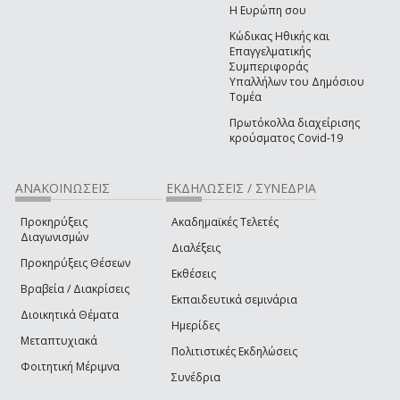
Η Ευρώπη σου
Κώδικας Ηθικής και
Επαγγελματικής
Συμπεριφοράς
Υπαλλήλων του Δημόσιου
Τομέα
Πρωτόκολλα διαχείρισης
κρούσματος Covid-19
ΑΝΑΚΟΙΝΩΣΕΙΣ
ΕΚΔΗΛΩΣΕΙΣ / ΣΥΝΕΔΡΙΑ
Προκηρύξεις
Ακαδημαϊκές Τελετές
Διαγωνισμών
Διαλέξεις
Προκηρύξεις Θέσεων
Εκθέσεις
Βραβεία / Διακρίσεις
Εκπαιδευτικά σεμινάρια
Διοικητικά Θέματα
Ημερίδες
Μεταπτυχιακά
Πολιτιστικές Εκδηλώσεις
Φοιτητική Μέριμνα
Συνέδρια