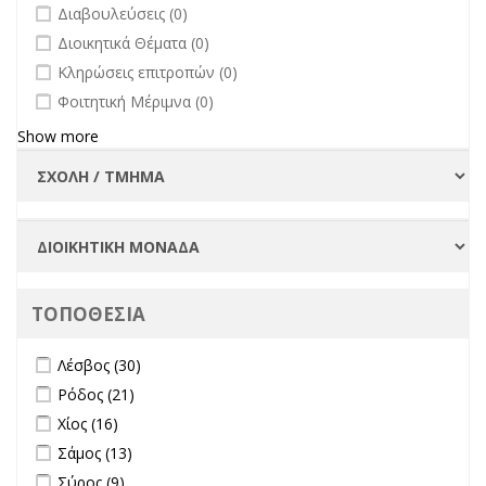
undefined
Διαβουλεύσεις (0)
undefined
Διοικητικά Θέματα (0)
undefined
Κληρώσεις επιτροπών (0)
undefined
Φοιτητική Μέριμνα (0)
Show more
ΤΟΠΟΘΕΣΙΑ
Apply Λέσβος filter
Apply Λέσβος filter
Λέσβος (30)
Apply Ρόδος filter
Apply Ρόδος filter
Ρόδος (21)
Apply Χίος filter
Apply Χίος filter
Χίος (16)
Apply Σάμος filter
Apply Σάμος filter
Σάμος (13)
Apply Σύρος filter
Apply Σύρος filter
Σύρος (9)