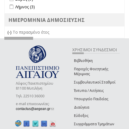
Apply Λήμνος filter
Apply Λήμνος filter
Λήμνος (3)
ΗΜΕΡΟΜΗΝΙΑ ΔΗΜΟΣΙΕΥΣΗΣ
(-)
Remove Το περασμένο έτος filter
Το περασμένο έτος
ΧΡΗΣΙΜΟΙ ΣΥΝΔΕΣΜΟΙ
Βιβλιοθήκη
Παροχές Φοιτητικής
Μέριμνας
Συμβουλευτικοί Σταθμοί
Λόφος Πανεπιστημίου
81100 Μυτιλήνη
Έντυπα / Αιτήσεις
Τηλ. 22510 36000
Υπουργείο Παιδείας
e-mail επικοινωνίας:
Διαύγεια
(link sends e-mail)
contactus@aegean.gr
Εύδοξος
Συγγράμματα Τμημάτων