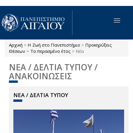
Παράκαμψη προς το κυρίως περιεχόμενο
Toggle
navigat
Αρχική
>
Η Ζωή στο Πανεπιστήμιο
>
Προκηρύξεις
Είστε εδώ
Θέσεων
>
Το περασμένο έτος
>
Νέα
ΝΕΑ / ΔΕΛΤΙΑ ΤΥΠΟΥ /
ΑΝΑΚΟΙΝΩΣΕΙΣ
ΝΕΑ / ΔΕΛΤΙΑ ΤΥΠΟΥ